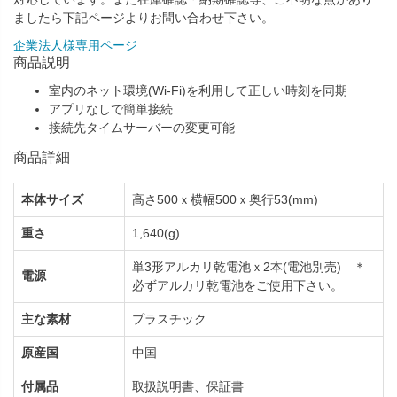
ましたら下記ページよりお問い合わせ下さい。
企業法人様専用ページ
商品説明
室内のネット環境(Wi-Fi)を利用して正しい時刻を同期
アプリなしで簡単接続
接続先タイムサーバーの変更可能
商品詳細
本体サイズ
高さ500ｘ横幅500ｘ奥行53(mm)
重さ
1,640(g)
単3形アルカリ乾電池ｘ2本(電池別売) ＊
電源
必ずアルカリ乾電池をご使用下さい。
主な素材
プラスチック
原産国
中国
付属品
取扱説明書、保証書