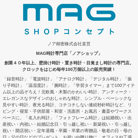
ノア精密株式会社直営
MAG時計専門店「ノアショップ」
創業４０年以上、壁掛け時計・置き時計・目覚まし時計の専門店。
クロックをはじめ毎年100万個以上の販売実績！
「録音時計」「電波時計」「アナログ時計」「デジタル時計」「振
り子時計」「温湿度計」「腕時計」「学習タイマー」まで100アイテ
ム以上の品ぞろえ！北欧風・木製のかわいい時計、アンティーク・
エレガンスなデザインのおしゃれな時計、シンプル・ベーシックな
見やすい時計、夜光る時計、コチコチしない連続秒針時計など、リ
ビング・寝室・子供部屋・和室・洗面所・お風呂・書斎やワークス
ペースに。「名入れ時計」「フォトフレーム時計」は結婚祝い・出
産祝い・内祝い・結婚記念日・引っ越し祝い・新築祝い・引っ越し
祝い・開店祝い・定年退職・卒園・卒業の寄贈品・敬老の日・母の
日・父の日などのプレゼント、お祝いや贈り物に。オフィスや工場