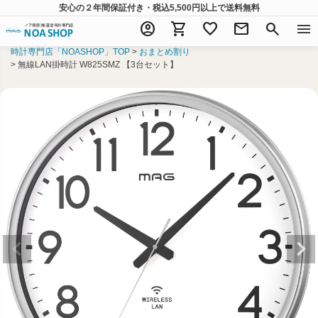
安心の２年間保証付き・税込5,500円以上
で送料無料
account_circle
shopping_cart
favorite
mail
search
menu
時計専門店「NOASHOP」TOP
おまとめ割り
無線LAN掛時計 W825SMZ 【3台セット】