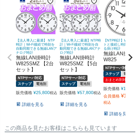
【法人導入に最適】 NTP
【法人導入に最適】NTP時
【NTP時計】Wi-Fiでネ
時計｜Wi-Fi接続で時刻を
計｜Wi-Fi接続で時刻を自
トと接続し時刻を同期
自動同期できる無線LANア
動同期できる無線LANアナ
る掛け時計
ナログ時計
ログ時計
無線LAN掛時計
無線LAN掛時計
無線LAN掛時計
W825
W825SMZ 【2台
W825SMZ 【5台
NTPサーバ対応
セット】
セット】
ステップ
電池別
NTPサーバ対応
NTPサーバ対応
おまとめ割対象
ステップ
電池別
ステップ
電池別
¥
19,800
販売価格
¥
25,800
¥
57,800
販売価格
販売価格
税込
税込
¥
14,080
会員価格
税込
詳細を見る
詳細を見る
詳細を見る
この商品を見たお客様はこちらも見ています