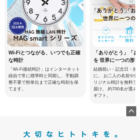
Wi-Fiとつながる、いつでも正確
「ありがとう」「お
な時計
を 世界に一つの形
「Wi-Fi接続時計」はインターネット
結婚祝い・記念日・感
経由で常に標準時と同期し、手動調
に。 お二人の名前や日
整不要で秒単位まで正確な時刻を保
リジナル時計を無料ラ
てます。
届け。 約700名が選
ギフト。
ペー
ジト
ップ
へ