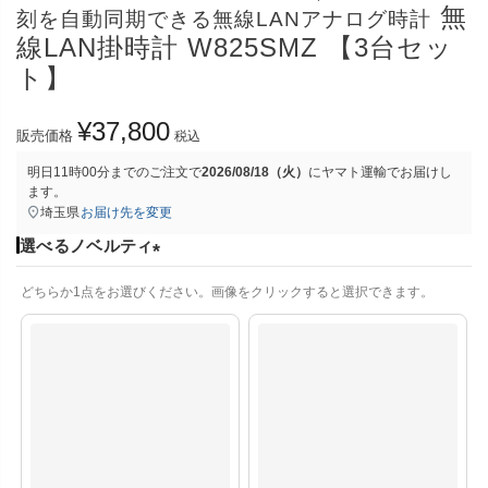
無
刻を自動同期できる無線LANアナログ時計
線LAN掛時計 W825SMZ 【3台セッ
ト】
¥
37,800
販売価格
税込
明日
11時00分
までのご注文で
2026/08/18（火）
に
ヤマト運輸
でお届けし
ます。
埼玉県
お届け先を変更
選べるノベルティ
(
どちらか1点をお選びください。画像をクリックすると選択できます。
必
須
)