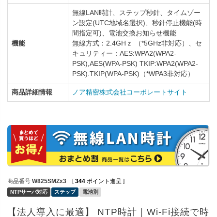
無線LAN時計、ステップ秒針、タイムゾー
ン設定(UTC地域名選択)、秒針停止機能(時
間指定可)、電池交換お知らせ機能
機能
無線方式：2.4GHｚ （*5GHz非対応）、セ
キュリティー：AES:WPA2(WPA2-
PSK),AES(WPA-PSK) TKIP:WPA2(WPA2-
PSK).TKIP(WPA-PSK)（*WPA3非対応）
商品詳細情報
ノア精密株式会社コーポレートサイト
商品番号
W825SMZx3
[
344
ポイント進呈 ]
NTPサーバ対応
ステップ
電池別
【法人導入に最適】 NTP時計｜Wi-Fi接続で時