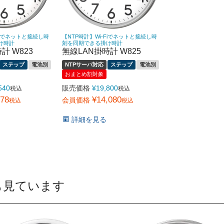
Fiでネットと接続し時
【NTP時計】Wi-Fiでネットと接続し時
け時計
刻を同期できる掛け時計
計 W823
無線LAN掛時計 W825
ステップ
電池別
NTPサーバ対応
ステップ
電池別
おまとめ割対象
540
販売価格
¥
19,800
税込
税込
778
¥
14,080
会員価格
税込
税込
詳細を見る
も見ています