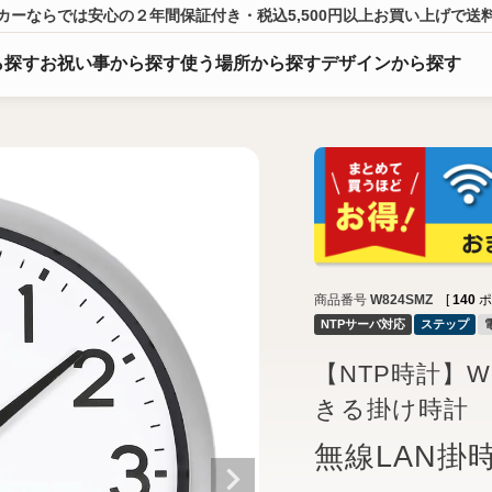
カーならでは
安心の２年間保証付き・税込5,500円以上
お買い上げ
で送
ら
探
す
お祝い事から探す
使う場所から探す
デザインから探す
商品番号
W824SMZ
[
140
ポ
NTPサーバ対応
ステップ
【NTP時計】W
きる掛け時計
無線LAN掛時