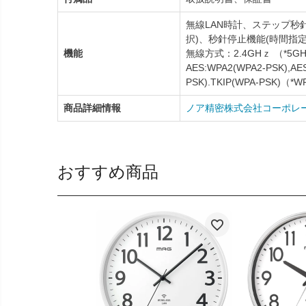
無線LAN時計、ステップ秒
択)、秒針停止機能(時間指
機能
無線方式：2.4GHｚ （*
AES:WPA2(WPA2-PSK),AE
PSK).TKIP(WPA-PSK)（
商品詳細情報
ノア精密株式会社コーポレ
おすすめ商品