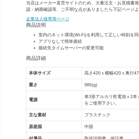
当店はメーカー直営サイトのため、大量注文・お見積書発
認・納期確認等、ご不明な点がありましたら下記ページよ
企業法人様専用ページ
商品説明
室内のネット環境(Wi-Fi)を利用して正しい時刻を
アプリなしで簡単接続
接続先タイムサーバーの変更可能
商品詳細
本体サイズ
高さ420ｘ横幅420ｘ奥行47
重さ
985(g)
単3形アルカリ乾電池ｘ2本
電源
をご使用下さい。
主な素材
プラスチック
原産国
中国
付属品
取扱説明書、保証書