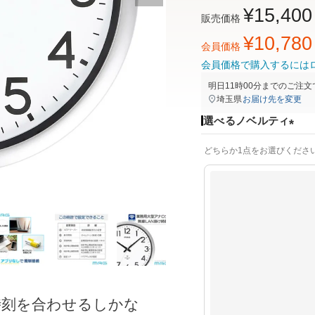
¥
15,400
販売価格
¥
10,780
会員価格
会員価格で購入するには
明日
11時00分
までのご注文
埼玉県
お届け先を変更
選べるノベルティ
(
どちらか1点をお選びくださ
必
須
)
時刻を合わせるしかな