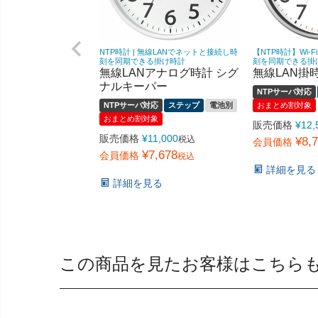
NTP時計 | 無線LANでネットと接続し時
【NTP時計】Wi-
刻を同期できる掛け時計
刻を同期できる掛
無線LANアナログ時計 シグ
無線LAN掛時
ナルキーパー
NTPサーバ対応
NTPサーバ対応
ステップ
電池別
おまとめ割対象
おまとめ割対象
販売価格
¥
12,
販売価格
¥
11,000
税込
¥
8,
会員価格
¥
7,678
会員価格
税込
詳細を見る
詳細を見る
この商品を見たお客様はこちら