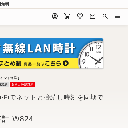
料無料
account_circle
shopping_cart
favorite
mail
search
menu
イント進呈 ]
電池別
おまとめ割対象
i-Fiでネットと接続し時刻を同期で
計 W824