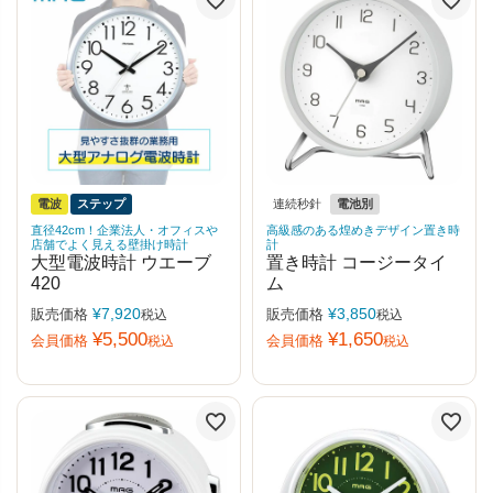
電波
ステップ
連続秒針
電池別
直径42cm！企業法人・オフィスや
高級感のある煌めきデザイン置き時
店舗でよく見える壁掛け時計
計
大型電波時計 ウエーブ
置き時計 コージータイ
420
ム
¥
7,920
¥
3,850
販売価格
販売価格
税込
税込
¥
5,500
¥
1,650
会員価格
会員価格
税込
税込