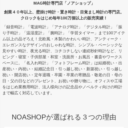
MAG時計専門店「ノアショップ」
創業４０年以上、壁掛け時計・置き時計・目覚まし時計の専門店。
クロックをはじめ毎年100万個以上の販売実績！
「録音時計」「電波時計」「アナログ時計」「デジタル時計」「振
り子時計」「温湿度計」「腕時計」「学習タイマー」まで100アイテ
ム以上の品ぞろえ！北欧風・木製のかわいい時計、アンティーク・
エレガンスなデザインのおしゃれな時計、シンプル・ベーシックな
見やすい時計、夜光る時計、コチコチしない連続秒針時計など、リ
ビング・寝室・子供部屋・和室・洗面所・お風呂・書斎やワークス
ペースに。「名入れ時計」「フォトフレーム時計」は結婚祝い・出
産祝い・内祝い・結婚記念日・引っ越し祝い・新築祝い・引っ越し
祝い・開店祝い・定年退職・卒園・卒業の寄贈品・敬老の日・母の
日・父の日などのプレゼント、お祝いや贈り物に。オフィスや工場
をはじめ業務用時計、法人様向けの記念品やノベルティ向けの時計
まで幅広く対応しています。
NOASHOPが選ばれる３つの理由