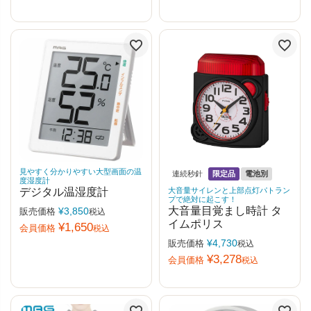
見やすく分かりやすい大型画面の温
連続秒針
限定品
電池別
度湿度計
デジタル温湿度計
大音量サイレンと上部点灯パトラン
プで絶対に起こす！
大音量目覚まし時計 タ
¥
3,850
販売価格
税込
イムポリス
¥
1,650
会員価格
税込
¥
4,730
販売価格
税込
¥
3,278
会員価格
税込