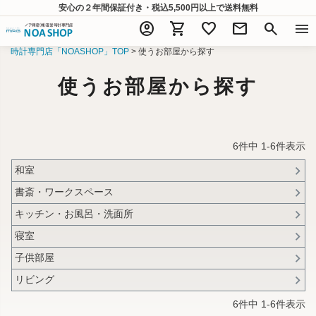
安心の２年間保証付き・税込5,500円以上
で送料無料
account_circle
shopping_cart
favorite
mail
search
menu
時計専門店「NOASHOP」TOP
使うお部屋から探す
使うお部屋から探す
6
件中
1
-
6
件表示
和室
書斎・ワークスペース
キッチン・お風呂・洗面所
寝室
子供部屋
リビング
6
件中
1
-
6
件表示