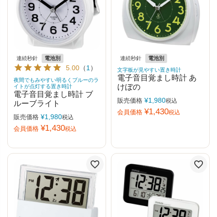
連続秒針
電池別
連続秒針
電池別
5.00
（
1
）
文字板が見やすい置き時計
電子音目覚まし時計 あ
夜間でもみやすい明るくブルーのラ
けぼの
イトが点灯する置き時計
電子音目覚まし時計 ブ
¥
1,980
販売価格
税込
ルーブライト
¥
1,430
会員価格
税込
¥
1,980
販売価格
税込
¥
1,430
会員価格
税込