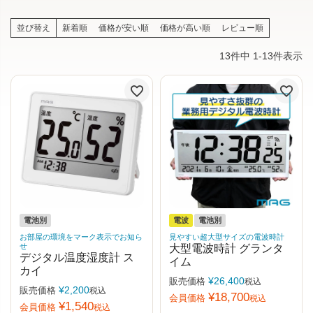
並び替え
新着順
価格が安い順
価格が高い順
レビュー順
13
件中
1
-
13
件表示
電池別
電波
電池別
お部屋の環境をマーク表示でお知ら
見やすい超大型サイズの電波時計
せ
大型電波時計 グランタ
デジタル温度湿度計 ス
イム
カイ
¥
26,400
販売価格
税込
¥
2,200
販売価格
税込
¥
18,700
会員価格
税込
¥
1,540
会員価格
税込