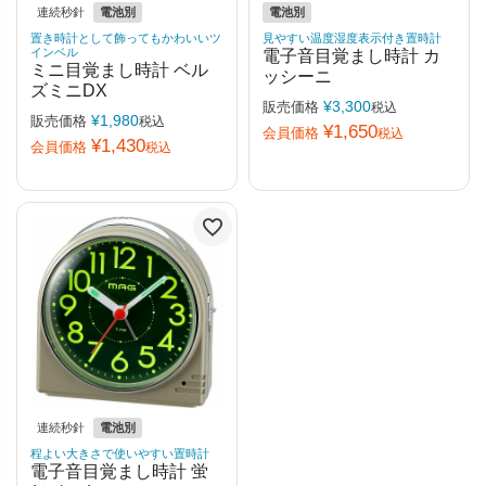
連続秒針
電池別
電池別
置き時計として飾ってもかわいいツ
見やすい温度湿度表示付き置時計
インベル
電子音目覚まし時計 カ
ミニ目覚まし時計 ベル
ッシーニ
ズミニDX
¥
3,300
販売価格
税込
¥
1,980
販売価格
税込
¥
1,650
会員価格
税込
¥
1,430
会員価格
税込
連続秒針
電池別
程よい大きさで使いやすい置時計
電子音目覚まし時計 蛍