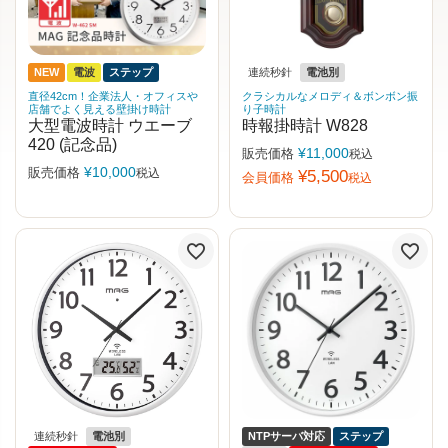
NEW
電波
ステップ
連続秒針
電池別
直径42cm！企業法人・オフィスや
クラシカルなメロディ＆ボンボン振
店舗でよく見える壁掛け時計
り子時計
大型電波時計 ウエーブ
時報掛時計 W828
420 (記念品)
¥
11,000
販売価格
税込
¥
10,000
販売価格
税込
¥
5,500
会員価格
税込
連続秒針
電池別
NTPサーバ対応
ステップ