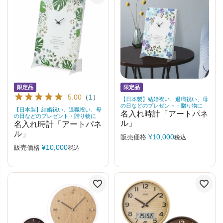
限定品
限定品
5.00
（
1
）
【日本製】結婚祝い、退職祝い、母
の日などのプレゼント・贈り物に
【日本製】結婚祝い、退職祝い、母
名入れ時計「アートパネ
の日などのプレゼント・贈り物に
ル」
名入れ時計「アートパネ
ル」
¥
10,000
販売価格
税込
¥
10,000
販売価格
税込