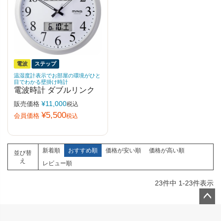
電波
ステップ
温湿度計表示でお部屋の環境がひと
目でわかる壁掛け時計
電波時計 ダブルリンク
¥
11,000
販売価格
税込
¥
5,500
会員価格
税込
新着順
おすすめ順
価格が安い順
価格が高い順
並び替
え
レビュー順
23
件中
1
-
23
件表示
ペー
ジト