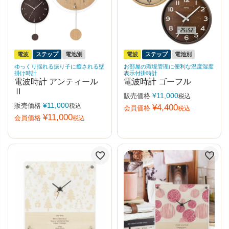
電波
ステップ
電池別
電波
ステップ
電池別
ゆっくり揺れる振り子に癒される壁
お部屋の環境管理に便利な温度湿度
掛け時計
表示付掛時計
電波時計 アンティール
電波時計 ゴーフル
Ⅱ
¥
11,000
販売価格
税込
¥
11,000
販売価格
税込
¥
4,400
会員価格
税込
¥
11,000
会員価格
税込