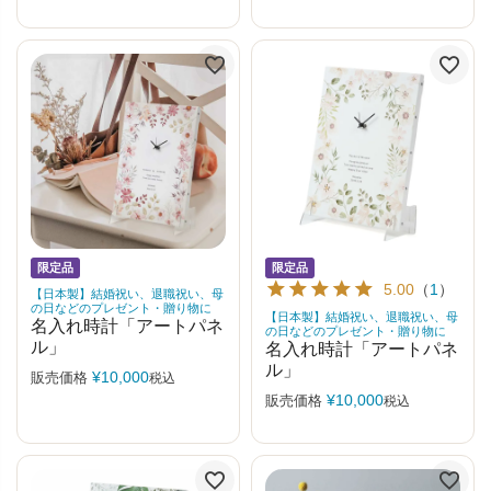
限定品
限定品
5.00
（
1
）
【日本製】結婚祝い、退職祝い、母
の日などのプレゼント・贈り物に
【日本製】結婚祝い、退職祝い、母
名入れ時計「アートパネ
の日などのプレゼント・贈り物に
ル」
名入れ時計「アートパネ
ル」
¥
10,000
販売価格
税込
¥
10,000
販売価格
税込