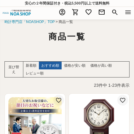
安心の２年間保証付き・税込5,500円以上
で送料無料
account_circle
shopping_cart
favorite
mail
search
menu
時計専門店「NOASHOP」TOP
商品一覧
商品一覧
新着順
おすすめ順
価格が安い順
価格が高い順
並び替
え
レビュー順
23
件中
1
-
23
件表示