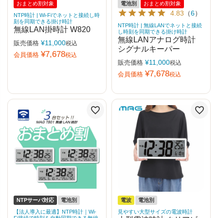
おまとめ割対象
電池別
おまとめ割対象
4.83
（
6
）
NTP時計 | Wi-Fiでネットと接続し時
刻を同期できる掛け時計
NTP時計 | 無線LANでネットと接続
無線LAN掛時計 W820
し時刻を同期できる掛け時計
無線LANアナログ時計
¥
11,000
販売価格
税込
シグナルキーパー
¥
7,678
会員価格
税込
¥
11,000
販売価格
税込
¥
7,678
会員価格
税込
NTPサーバ対応
電池別
電波
電池別
【法人導入に最適】NTP時計｜Wi-
見やすい大型サイズの電波時計
Fi接続で時刻を自動同期できる無線