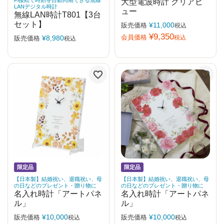
大型電波時計 クリアビ
LANデジタル時計
ュー
無線LAN時計T801【3台
セット】
¥
11,000
販売価格
税込
¥
9,350
会員価格
¥
8,980
税込
販売価格
税込
限定品
限定品
【日本製】結婚祝い、退職祝い、母
【日本製】結婚祝い、退職祝い、母
の日などのプレゼント・贈り物に
の日などのプレゼント・贈り物に
名入れ時計「アートパネ
名入れ時計「アートパネ
ル」
ル」
¥
10,000
¥
10,000
販売価格
販売価格
税込
税込