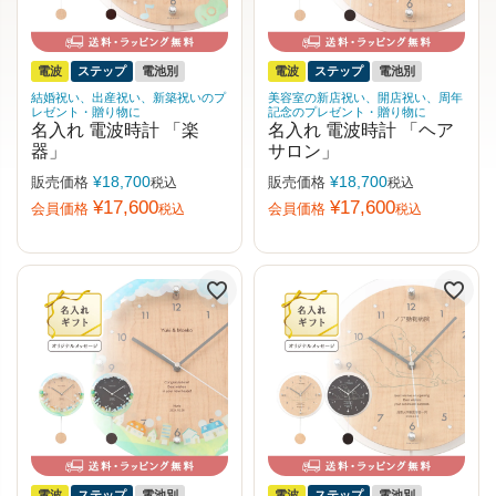
電波
ステップ
電池別
電波
ステップ
電池別
結婚祝い、出産祝い、新築祝いのプ
美容室の新店祝い、開店祝い、周年
レゼント・贈り物に
記念のプレゼント・贈り物に
名入れ 電波時計 「楽
名入れ 電波時計 「ヘア
器」
サロン」
¥
18,700
¥
18,700
販売価格
販売価格
税込
税込
¥
17,600
¥
17,600
会員価格
会員価格
税込
税込
電波
ステップ
電池別
電波
ステップ
電池別