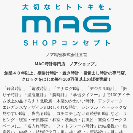
ップ
へ
ノア精密株式会社直営
MAG時計専門店「ノアショップ」
創業４０年以上、壁掛け時計・置き時計・目覚まし時計の専門店。
クロックをはじめ毎年100万個以上の販売実績！
「録音時計」「電波時計」「アナログ時計」「デジタル時計」「振
り子時計」「温湿度計」「腕時計」「学習タイマー」まで100アイテ
ム以上の品ぞろえ！北欧風・木製のかわいい時計、アンティーク・
エレガンスなデザインのおしゃれな時計、シンプル・ベーシックな
見やすい時計、夜光る時計、コチコチしない連続秒針時計など、リ
ビング・寝室・子供部屋・和室・洗面所・お風呂・書斎やワークス
ペースに。「名入れ時計」「フォトフレーム時計」は結婚祝い・出
産祝い・内祝い・結婚記念日・引っ越し祝い・新築祝い・引っ越し