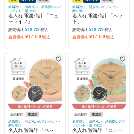
結婚祝い、出産祝い、新築祝いのプ
結婚祝い、開店祝いのプレゼント・
レゼント・贈り物に
贈り物に
名入れ 電波時計 「ニュ
名入れ 電波時計 「ペッ
ーライフ」
ト」
¥
18,700
¥
18,700
販売価格
販売価格
税込
税込
¥
17,600
¥
17,600
会員価格
会員価格
税込
税込
連続秒針
電池別
連続秒針
電池別
結婚祝い、開店祝いのプレゼント・
新築祝い、出産祝い、結婚祝いのプ
贈り物に
レゼント・贈り物に
名入れ 置時計 「ペッ
名入れ 置時計 「ニュー