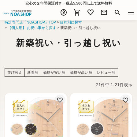
安心の２年間保証付き・税込5,500円以上
で送料無料
account_circle
shopping_cart
favorite
mail
search
menu
時計専門店「NOASHOP」TOP
目的別に探す
【個人用】 お祝い事から探す
新築祝い・引っ越し祝い
新築祝い・引っ越し祝い
並び替え
新着順
価格が安い順
価格が高い順
レビュー順
21
件中
1
-
21
件表示