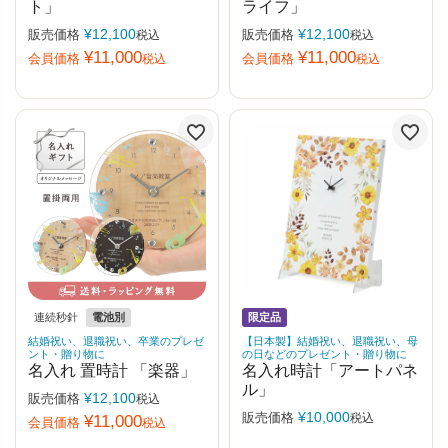
ト」
ライフ」
¥
12,100
¥
12,100
販売価格
販売価格
税込
税込
¥
11,000
¥
11,000
会員価格
会員価格
税込
税込
連続秒針
電池別
限定品
結婚祝い、退職祝い、卒業のプレゼ
【日本製】結婚祝い、退職祝い、母
ント・贈り物に
の日などのプレゼント・贈り物に
名入れ 置時計 「楽器」
名入れ時計「アートパネ
ル」
¥
12,100
販売価格
税込
¥
10,000
販売価格
税込
¥
11,000
会員価格
税込