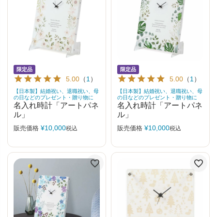
限定品
限定品
5.00
（
1
）
5.00
（
1
）
【日本製】結婚祝い、退職祝い、母
【日本製】結婚祝い、退職祝い、母
の日などのプレゼント・贈り物に
の日などのプレゼント・贈り物に
名入れ時計「アートパネ
名入れ時計「アートパネ
ル」
ル」
¥
10,000
¥
10,000
販売価格
販売価格
税込
税込