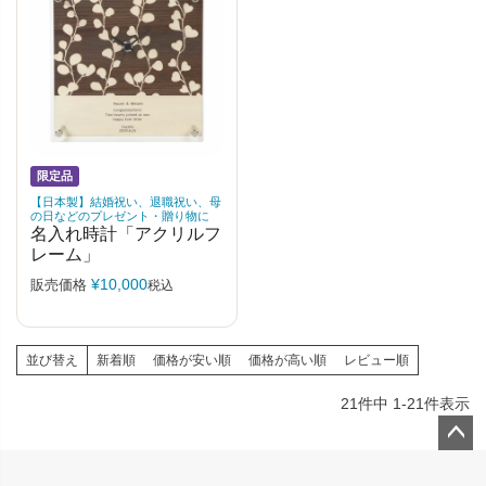
限定品
【日本製】結婚祝い、退職祝い、母
の日などのプレゼント・贈り物に
名入れ時計「アクリルフ
レーム」
¥
10,000
販売価格
税込
並び替え
新着順
価格が安い順
価格が高い順
レビュー順
21
件中
1
-
21
件表示
ペー
ジト