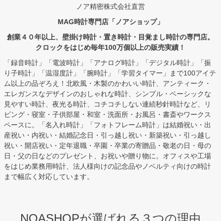
ノア精密株式会社直営
MAG時計専門店「ノアショップ」
創業４０年以上、壁掛け時計・置き時計・目覚まし時計の専門店。
クロックをはじめ毎年100万個以上の販売実績！
「録音時計」「電波時計」「アナログ時計」「デジタル時計」「振
り子時計」「温湿度計」「腕時計」「学習タイマー」まで100アイテ
ム以上の品ぞろえ！北欧風・木製のかわいい時計、アンティーク・
エレガンスなデザインのおしゃれな時計、シンプル・ベーシックな
見やすい時計、夜光る時計、コチコチしない連続秒針時計など、リ
ビング・寝室・子供部屋・和室・洗面所・お風呂・書斎やワークス
ペースに。「名入れ時計」「フォトフレーム時計」は結婚祝い・出
産祝い・内祝い・結婚記念日・引っ越し祝い・新築祝い・引っ越し
祝い・開店祝い・定年退職・卒園・卒業の寄贈品・敬老の日・母の
日・父の日などのプレゼント、お祝いや贈り物に。オフィスや工場
をはじめ業務用時計、法人様向けの記念品やノベルティ向けの時計
まで幅広く対応しています。
NOASHOPが選ばれる３つの理由