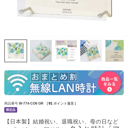
商品番号
W-774-CO6 GR
[
91
ポイント進呈 ]
限定品
【日本製】結婚祝い、退職祝い、母の日など