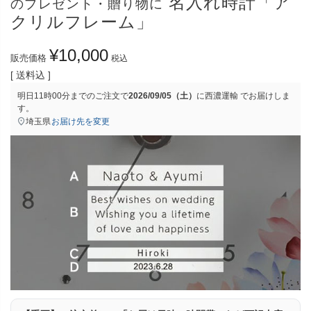
名入れ時計「ア
のプレゼント・贈り物に
クリルフレーム」
¥
10,000
販売価格
税込
送料込
明日
11時00分
までのご注文で
2026/09/05（土）
に
西濃運輸
でお届けしま
す。
埼玉県
お届け先を変更