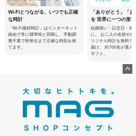
Wi-Fiとつながる、いつでも正確
「ありがとう」「お
な時計
を 世界に一つの形
「Wi-Fi接続時計」はインターネット
結婚祝い・記念日・感
経由で常に標準時と同期し、手動調
に。 お二人の名前や日
整不要で秒単位まで正確な時刻を保
リジナル時計を無料ラ
てます。
届け。 約700名が選
ギフト。
ペー
ジト
ップ
へ