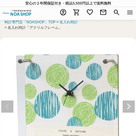
安心の２年間保証付き・税込5,500円以上
で送料無料
account_circle
shopping_cart
favorite
mail
search
menu
時計専門店「NOASHOP」TOP
名入れ時計
名入れ時計「アクリルフレーム」