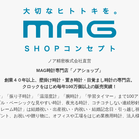
ノア精密株式会社直営
MAG時計専門店「ノアショップ」
創業４０年以上、壁掛け時計・置き時計・目覚まし時計の専門店。
クロックをはじめ毎年100万個以上の販売実績！
」「振り子時計」「温湿度計」「腕時計」「学習タイマー」まで100
プル・ベーシックな見やすい時計、夜光る時計、コチコチしない連続秒
フレーム時計」は結婚祝い・出産祝い・内祝い・結婚記念日・引っ越し
ゼント、お祝いや贈り物に。オフィスや工場をはじめ業務用時計、法人