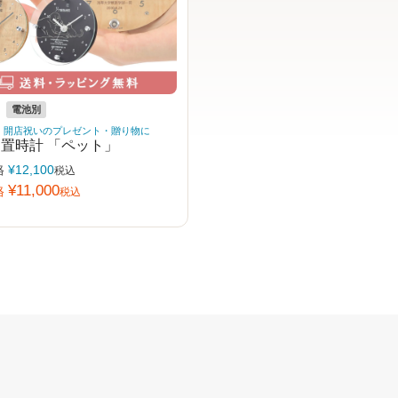
電池別
、開店祝いのプレゼント・贈り物に
 置時計 「ペット」
格
¥
12,100
税込
¥
11,000
格
税込