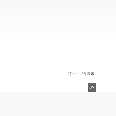
2
件中
1
-
2
件表示
ペー
ジト
ップ
へ