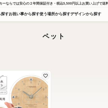
カーならでは
安心の２年間保証付き・税込5,500円以上
お買い上げ
で送
ら
探
す
お祝い事から探す
使う場所から探す
デザインから探す
ペット