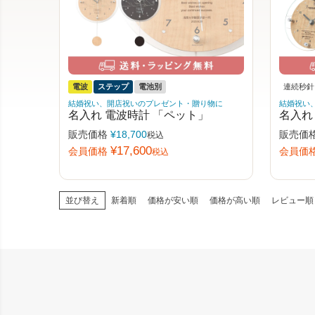
電波
ステップ
電池別
連続秒針
結婚祝い、開店祝いのプレゼント・贈り物に
結婚祝い
名入れ 電波時計 「ペット」
名入れ
販売価格
¥
18,700
販売価
税込
¥
17,600
会員価格
会員価
税込
並び替え
新着順
価格が安い順
価格が高い順
レビュー順