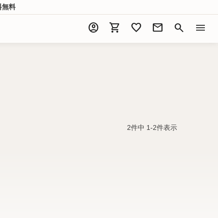
料無料
account_circle
shopping_cart
favorite
mail
search
menu
2
件中
1
-
2
件表示