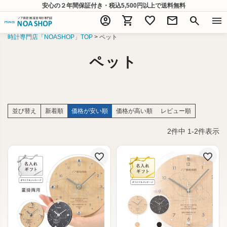
安心の２年間保証付き・税込5,500円以上
で送料無料
account_circle
shopping_cart
favorite
mail
search
menu
時計専門店「NOASHOP」TOP
ペット
ペット
並び替え
新着順
価格が安い順
価格が高い順
レビュー順
2
件中
1
-
2
件表示