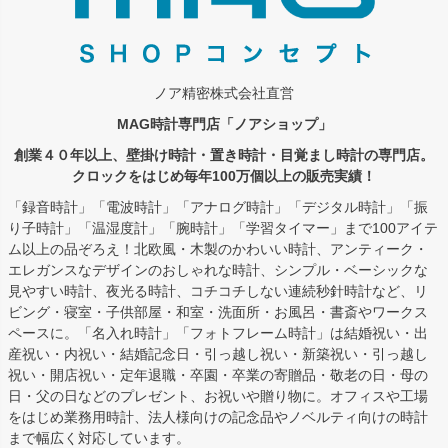
ノア精密株式会社直営
MAG時計専門店「ノアショップ」
創業４０年以上、壁掛け時計・置き時計・目覚まし時計の専門店。
クロックをはじめ毎年100万個以上の販売実績！
「録音時計」「電波時計」「アナログ時計」「デジタル時計」「振
り子時計」「温湿度計」「腕時計」「学習タイマー」まで100アイテ
ム以上の品ぞろえ！北欧風・木製のかわいい時計、アンティーク・
エレガンスなデザインのおしゃれな時計、シンプル・ベーシックな
見やすい時計、夜光る時計、コチコチしない連続秒針時計など、リ
ビング・寝室・子供部屋・和室・洗面所・お風呂・書斎やワークス
ペースに。「名入れ時計」「フォトフレーム時計」は結婚祝い・出
産祝い・内祝い・結婚記念日・引っ越し祝い・新築祝い・引っ越し
祝い・開店祝い・定年退職・卒園・卒業の寄贈品・敬老の日・母の
日・父の日などのプレゼント、お祝いや贈り物に。オフィスや工場
をはじめ業務用時計、法人様向けの記念品やノベルティ向けの時計
まで幅広く対応しています。