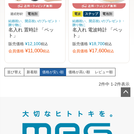
連続秒針
電池別
電波
ステップ
電池別
結婚祝い、開店祝いのプレゼント・
結婚祝い、開店祝いのプレゼント・
贈り物に
贈り物に
名入れ 置時計 「ペッ
名入れ 電波時計 「ペッ
ト」
ト」
¥
12,100
¥
18,700
販売価格
販売価格
税込
税込
¥
11,000
¥
17,600
会員価格
会員価格
税込
税込
並び替え
新着順
価格が安い順
価格が高い順
レビュー順
2
件中
1
-
2
件表示
ペー
ジト
ップ
へ