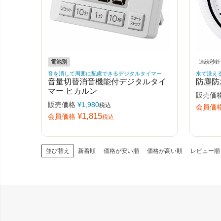
電池別
連続秒針
音を消して周囲に配慮できるデジタルタイマー
水で洗え
音量切替消音機能付デジタルタイ
防塵防
マー ヒカルン
販売価
販売価格
¥
1,980
税込
会員価
¥
1,815
会員価格
税込
並び替え
新着順
価格が安い順
価格が高い順
レビュー順