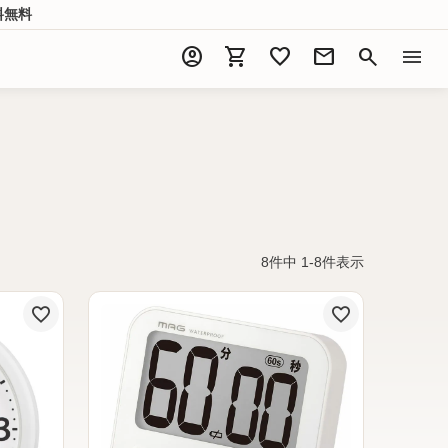
料無料
account_circle
shopping_cart
favorite
mail
search
menu
8
件中
1
-
8
件表示