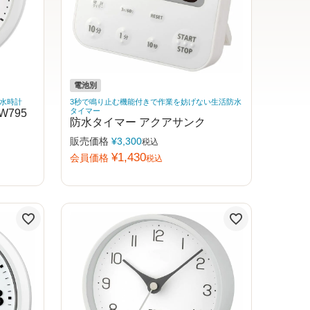
電池別
水時計
3秒で鳴り止む機能付きで作業を妨げない生活防水
795
タイマー
防水タイマー アクアサンク
販売価格
¥
3,300
税込
¥
1,430
会員価格
税込