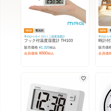
NEW
電池別
NEW
手のひらサイズのミニ温度湿度計
手のひら
フック付温度湿度計 TH103
時計付
販売価格
¥
1,320
販売価
税込
¥
880
会員価格
会員価
税込