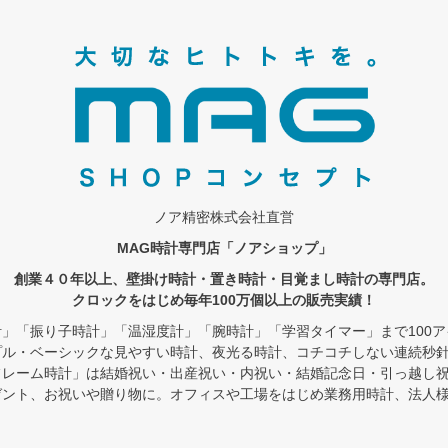
ノア精密株式会社直営
MAG時計専門店「ノアショップ」
創業４０年以上、壁掛け時計・置き時計・目覚まし時計の専門店。
クロックをはじめ毎年100万個以上の販売実績！
」「振り子時計」「温湿度計」「腕時計」「学習タイマー」まで100
プル・ベーシックな見やすい時計、夜光る時計、コチコチしない連続秒
フレーム時計」は結婚祝い・出産祝い・内祝い・結婚記念日・引っ越し
ゼント、お祝いや贈り物に。オフィスや工場をはじめ業務用時計、法人