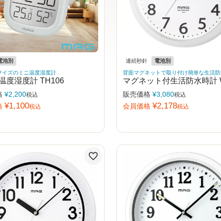
電池別
連続秒針
電池別
サイズのミニ温度湿度計
背面マグネットで取り付け簡単な生活防
温度湿度計 TH106
マグネット付生活防水時計 W
格
¥
2,200
販売価格
¥
3,080
税込
税込
¥
1,100
¥
2,178
格
会員価格
税込
税込