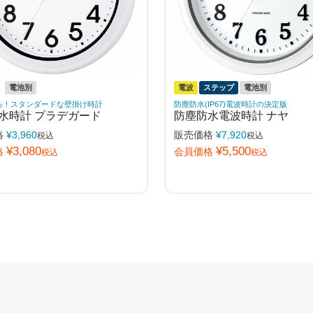
電池別
電波
ステップ
電池別
る！スタンダードな壁掛け時計
防塵防水(IP67)電波時計の決定版
水時計 プラデガード
防塵防水電波時計 ナヤ
格
¥
3,960
販売価格
¥
7,920
税込
税込
¥
3,080
¥
5,500
格
会員価格
税込
税込