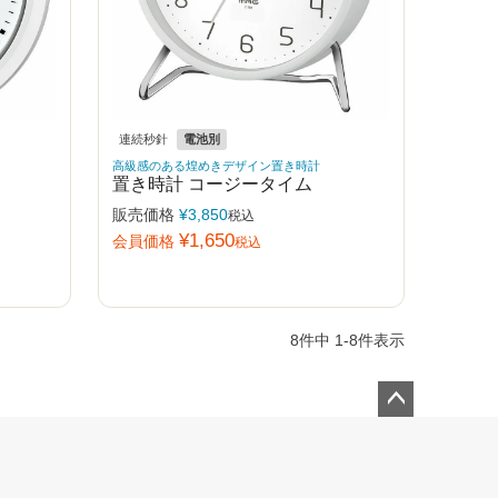
連続秒針
電池別
高級感のある煌めきデザイン置き時計
置き時計 コージータイム
販売価格
¥
3,850
税込
¥
1,650
会員価格
税込
8
件中
1
-
8
件表示
ペー
ジト
ップ