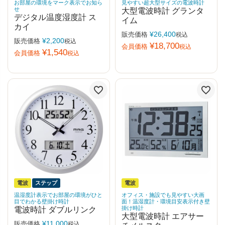
お部屋の環境をマーク表示でお知ら
見やすい超大型サイズの電波時計
せ
大型電波時計 グランタ
デジタル温度湿度計 ス
イム
カイ
¥
26,400
販売価格
税込
¥
2,200
販売価格
税込
¥
18,700
会員価格
税込
¥
1,540
会員価格
税込
電波
ステップ
電波
温湿度計表示でお部屋の環境がひと
オフィス・施設でも見やすい大画
目でわかる壁掛け時計
面！温湿度計・環境目安表示付き壁
掛け時計
電波時計 ダブルリンク
大型電波時計 エアサー
¥
11,000
販売価格
税込