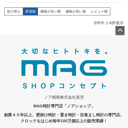
並び替え
新着順
価格が安い順
価格が高い順
レビュー順
8
件中
1
-
8
件表示
ペー
ジト
ップ
へ
ノア精密株式会社直営
MAG時計専門店「ノアショップ」
創業４０年以上、壁掛け時計・置き時計・目覚まし時計の専門店。
クロックをはじめ毎年100万個以上の販売実績！