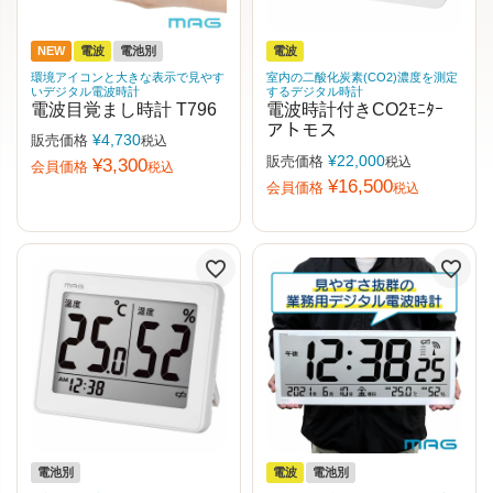
NEW
電波
電池別
電波
環境アイコンと大きな表示で見やす
室内の二酸化炭素(CO2)濃度を測定
いデジタル電波時計
するデジタル時計
電波目覚まし時計 T796
電波時計付きCO2ﾓﾆﾀｰ
アトモス
¥
4,730
販売価格
税込
¥
22,000
販売価格
税込
¥
3,300
会員価格
税込
¥
16,500
会員価格
税込
電池別
電波
電池別