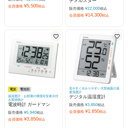
チメルスター
¥
5,500
会員価格
税込
¥
22,000
販売価格
税込
¥
14,300
会員価格
税込
見やすく分かりやすい大型画面の温
電波
電池別
度湿度計
温湿度計・お部屋の環境目安表示付
デジタル温湿度計
き置掛時計
電波時計 ガードマン
¥
3,850
販売価格
税込
¥
1,650
会員価格
税込
¥
5,940
販売価格
税込
¥
3,850
会員価格
税込