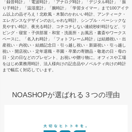
「録音時計」「電波時計」「アナログ時計」「デジタル時計」「振
り子時計」「温湿度計」「腕時計」「学習タイマー」まで100アイテ
ム以上の品ぞろえ！北欧風・木製のかわいい時計、アンティーク・
エレガンスなデザインのおしゃれな時計、シンプル・ベーシックな
見やすい時計、夜光る時計、コチコチしない連続秒針時計など、リ
ビング・寝室・子供部屋・和室・洗面所・お風呂・書斎やワークス
ペースに。「名入れ時計」「フォトフレーム時計」は結婚祝い・出
産祝い・内祝い・結婚記念日・引っ越し祝い・新築祝い・引っ越し
祝い・開店祝い・定年退職・卒園・卒業の寄贈品・敬老の日・母の
日・父の日などのプレゼント、お祝いや贈り物に。オフィスや工場
をはじめ業務用時計、法人様向けの記念品やノベルティ向けの時計
まで幅広く対応しています。
NOASHOPが選ばれる３つの理由