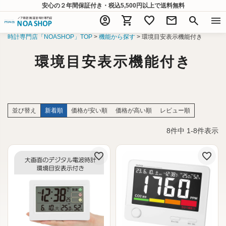
安心の２年間保証付き・税込5,500円以上
で送料無料
account_circle
shopping_cart
favorite
mail
search
menu
時計専門店「NOASHOP」TOP
機能から探す
環境目安表示機能付き
環境目安表示機能付き
並び替え
新着順
価格が安い順
価格が高い順
レビュー順
8
件中
1
-
8
件表示