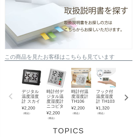
この商品を見たお客様はこちらも見ています
デジタル
時計付デ
時計付温
フック付
大型温
温度湿度
ジタル温
度湿度計
温度湿度
湿度計 
計 スカイ
度湿度計
TH106
計 TH103
ッグメ
ニコピタ
ター
¥
2,200
¥
2,200
¥
1,320
¥
2,200
¥
15,400
（税込）
（税込）
（税込）
（税込）
（税込）
TOPICS