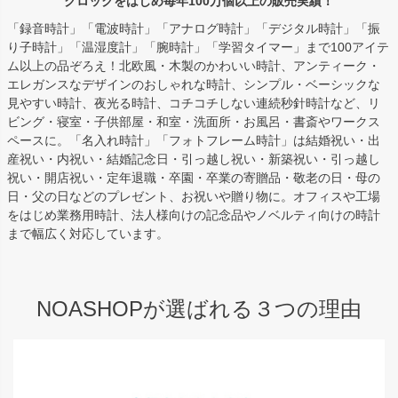
クロックをはじめ毎年100万個以上の販売実績！
「録音時計」「電波時計」「アナログ時計」「デジタル時計」「振
り子時計」「温湿度計」「腕時計」「学習タイマー」まで100アイテ
ム以上の品ぞろえ！北欧風・木製のかわいい時計、アンティーク・
エレガンスなデザインのおしゃれな時計、シンプル・ベーシックな
見やすい時計、夜光る時計、コチコチしない連続秒針時計など、リ
ビング・寝室・子供部屋・和室・洗面所・お風呂・書斎やワークス
ペースに。「名入れ時計」「フォトフレーム時計」は結婚祝い・出
産祝い・内祝い・結婚記念日・引っ越し祝い・新築祝い・引っ越し
祝い・開店祝い・定年退職・卒園・卒業の寄贈品・敬老の日・母の
日・父の日などのプレゼント、お祝いや贈り物に。オフィスや工場
をはじめ業務用時計、法人様向けの記念品やノベルティ向けの時計
まで幅広く対応しています。
NOASHOPが選ばれる３つの理由