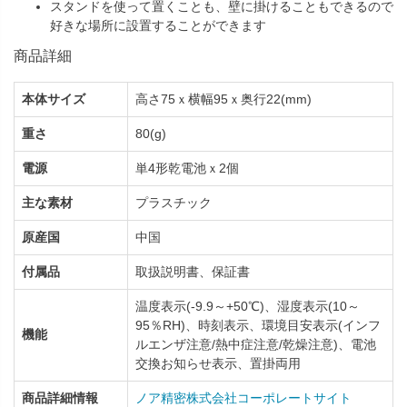
スタンドを使って置くことも、壁に掛けることもできるので
好きな場所に設置することができます
商品詳細
本体サイズ
高さ75ｘ横幅95ｘ奥行22(mm)
重さ
80(g)
電源
単4形乾電池ｘ2個
主な素材
プラスチック
原産国
中国
付属品
取扱説明書、保証書
温度表示(-9.9～+50℃)、湿度表示(10～
95％RH)、時刻表示、環境目安表示(インフ
機能
ルエンザ注意/熱中症注意/乾燥注意)、電池
交換お知らせ表示、置掛両用
商品詳細情報
ノア精密株式会社コーポレートサイト