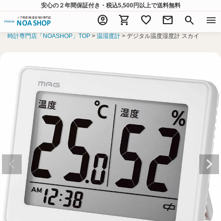
安心の２年間保証付き・税込5,500円以上
で送料無料
account_circle
shopping_cart
favorite
mail
search
menu
時計専門店「NOASHOP」TOP
温湿度計
デジタル温度湿度計 スカイ