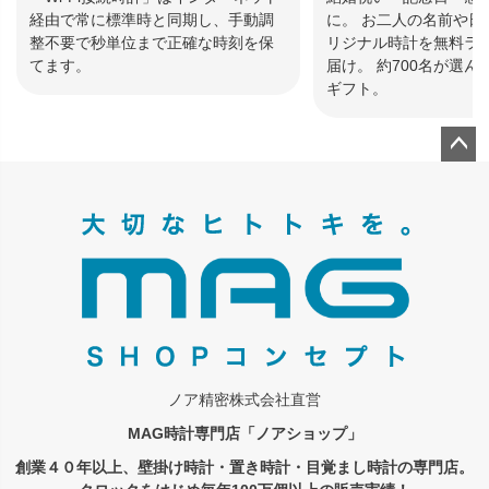
経由で常に標準時と同期し、手動調
に。 お二人の名前や日
整不要で秒単位まで正確な時刻を保
リジナル時計を無料ラ
てます。
届け。 約700名が選
ギフト。
ペー
ジト
ップ
へ
ノア精密株式会社直営
MAG時計専門店「ノアショップ」
創業４０年以上、壁掛け時計・置き時計・目覚まし時計の専門店。