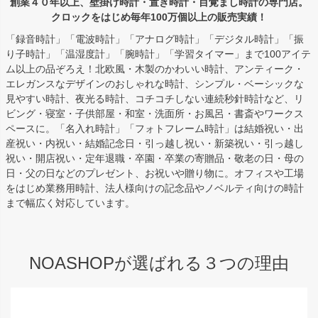
創業４０年以上、壁掛け時計・置き時計・目覚まし時計の専門店。
クロックをはじめ毎年100万個以上の販売実績！
「録音時計」「電波時計」「アナログ時計」「デジタル時計」「振
り子時計」「温湿度計」「腕時計」「学習タイマー」まで100アイテ
ム以上の品ぞろえ！北欧風・木製のかわいい時計、アンティーク・
エレガンスなデザインのおしゃれな時計、シンプル・ベーシックな
見やすい時計、夜光る時計、コチコチしない連続秒針時計など、リ
ビング・寝室・子供部屋・和室・洗面所・お風呂・書斎やワークス
ペースに。「名入れ時計」「フォトフレーム時計」は結婚祝い・出
産祝い・内祝い・結婚記念日・引っ越し祝い・新築祝い・引っ越し
祝い・開店祝い・定年退職・卒園・卒業の寄贈品・敬老の日・母の
日・父の日などのプレゼント、お祝いや贈り物に。オフィスや工場
をはじめ業務用時計、法人様向けの記念品やノベルティ向けの時計
まで幅広く対応しています。
NOASHOPが選ばれる３つの理由