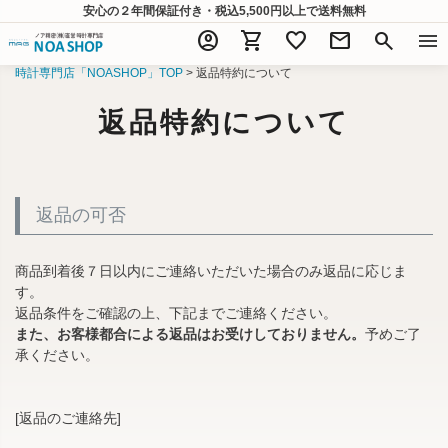
安心の２年間保証付き・税込5,500円以上
で送料無料
account_circle
shopping_cart
favorite
mail
search
menu
時計専門店「NOASHOP」TOP
返品特約について
返品特約について
返品の可否
商品到着後７日以内にご連絡いただいた場合のみ返品に応じま
す。
返品条件をご確認の上、下記までご連絡ください。
また、お客様都合による返品はお受けしておりません。
予めご了
承ください。
[返品のご連絡先]