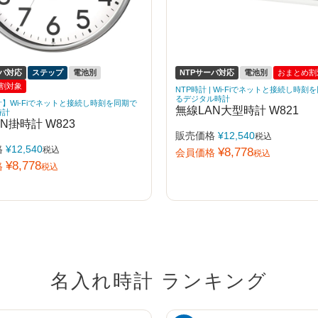
ーバ対応
ステップ
電池別
NTPサーバ対応
電池別
おまとめ割
割対象
NTP時計 | Wi-Fiでネットと接続し時刻
るデジタル時計
計】Wi-Fiでネットと接続し時刻を同期で
無線LAN大型時計 W821
時計
N掛時計 W823
販売価格
¥
12,540
税込
格
¥
12,540
税込
¥
8,778
会員価格
税込
¥
8,778
格
税込
名入れ時計 ランキング