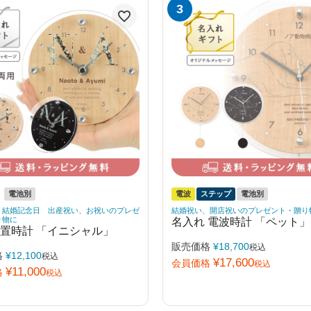
電池別
電波
ステップ
電池別
、結婚記念日 出産祝い、お祝いのプレゼ
結婚祝い、開店祝いのプレゼント・贈り
り物に
名入れ 電波時計 「ペット」
 置時計 「イニシャル」
販売価格
¥
18,700
税込
格
¥
12,100
税込
¥
17,600
会員価格
税込
¥
11,000
格
税込