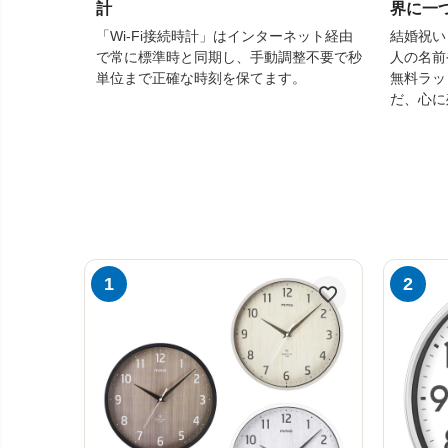
計
界に一
「Wi-Fi接続時計」はインターネット経由
結婚祝い
で常に標準時と同期し、手動調整不要で秒
人の名前
単位まで正確な時刻を保てます。
無料ラッ
だ、心に