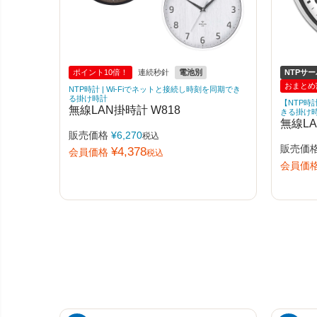
ポイント10倍！
連続秒針
電池別
NTPサ
おまとめ
NTP時計 | Wi-Fiでネットと接続し時刻を同期でき
る掛け時計
【NTP時
無線LAN掛時計 W818
きる掛け
無線LA
販売価格
¥
6,270
税込
販売価
¥
4,378
会員価格
税込
会員価