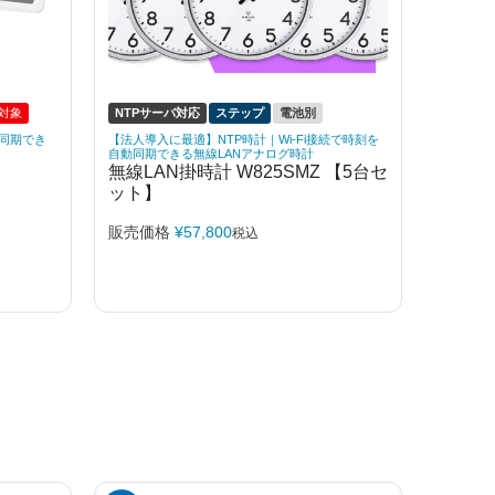
対象
NTPサーバ対応
ステップ
電池別
を同期でき
【法人導入に最適】NTP時計｜Wi-Fi接続で時刻を
自動同期できる無線LANアナログ時計
無線LAN掛時計 W825SMZ 【5台セ
ット】
販売価格
¥
57,800
税込