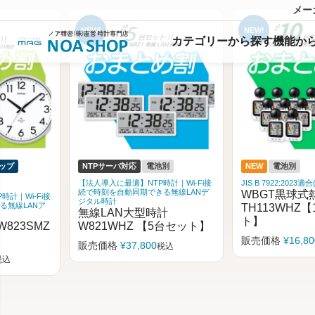
メー
カテゴリーから探す
機能
か
別
NEW
電池別
NEW
電池別
計｜Wi-Fi接
JIS B 7922:2023適合(クラス2準拠)
JIS B 7922:2023
る無線LANデ
WBGT黒球式熱中症指数計
WBGT黒球式
TH113WHZ【10台セッ
TH113WHZ
計
ト】
5台セット】
販売価格
¥
5,880
販売価格
¥
16,800
税込
税込