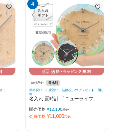
連続秒針
電池別
物に
新築祝い、出産祝い、結婚祝いのプレゼント・贈り
物に
名入れ 置時計 「ニューライフ」
販売価格
¥
12,100
税込
¥
11,000
会員価格
税込