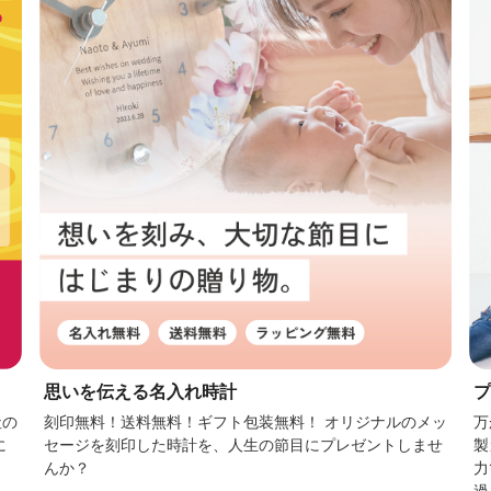
プ
思いを伝える名入れ時計
社の
万
刻印無料！送料無料！ギフト包装無料！ オリジナルのメッ
に
製
セージを刻印した時計を、人生の節目にプレゼントしませ
力
んか？
過