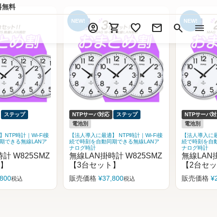
料無料
account_circle
shopping_cart
favorite
mail
search
menu
ステップ
NTPサーバ対応
ステップ
NTPサーバ
電池別
電池別
NTP時計｜Wi-Fi接
【法人導入に最適】 NTP時計｜Wi-Fi接
【法人導入に最適
期できる無線LANア
続で時刻を自動同期できる無線LANア
続で時刻を自動
ナログ時計
ナログ時計
計 W825SMZ
無線LAN掛時計 W825SMZ
無線LAN掛
ト】
【2台セット】
【5台セ
,800
販売価格
¥
25,800
販売価格
¥
税込
税込