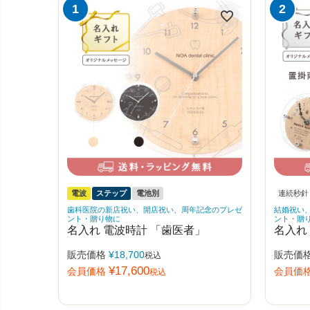
電波
ステップ
電池別
連続秒針
歯科医院の新店祝い、開店祝い、周年記念のプレゼ
結婚祝い
ント・贈り物に
ント・贈
名入れ 電波時計 「歯医者」
名入れ
販売価格
¥
18,700
販売価
税込
¥
17,600
会員価格
会員価
税込