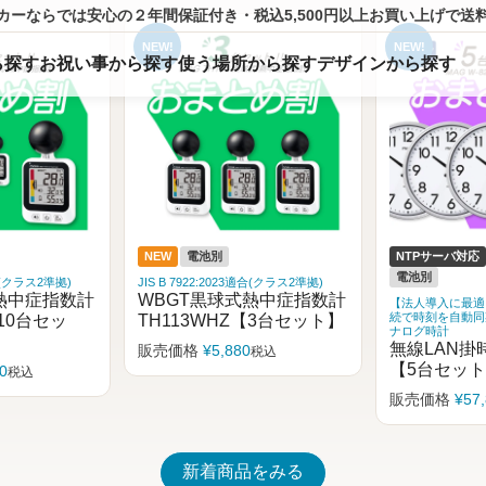
カーならでは
安心の２年間保証付き・税込5,500円以上
お買い上げ
で送
ら
探
す
お祝い事から探す
使う場所から探す
デザインから探す
NTPサーバ対応
ステップ
NTPサーバ対応
電池別
電池別
適合(クラス2準拠)
熱中症指数計
【法人導入に最適】NTP時計｜Wi-Fi接
【法人導入に最適】 
【3台セット】
続で時刻を自動同期できる無線LANア
続で時刻を自動同
ナログ時計
ナログ時計
無線LAN掛時計 W825SMZ
無線LAN掛時
税込
【5台セット】
【3台セッ
販売価格
¥
57,800
販売価格
¥
37
税込
新着商品をみる