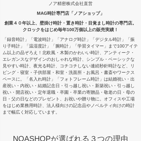
ノア精密株式会社直営
MAG時計専門店「ノアショップ」
創業４０年以上、壁掛け時計・置き時計・目覚まし時計の専門店。
クロックをはじめ毎年100万個以上の販売実績！
「録音時計」「電波時計」「アナログ時計」「デジタル時計」「振
り子時計」「温湿度計」「腕時計」「学習タイマー」まで100アイテ
ム以上の品ぞろえ！北欧風・木製のかわいい時計、アンティーク・
エレガンスなデザインのおしゃれな時計、シンプル・ベーシックな
見やすい時計、夜光る時計、コチコチしない連続秒針時計など、リ
ビング・寝室・子供部屋・和室・洗面所・お風呂・書斎やワークス
ペースに。「名入れ時計」「フォトフレーム時計」は結婚祝い・出
産祝い・内祝い・結婚記念日・引っ越し祝い・新築祝い・引っ越し
祝い・開店祝い・定年退職・卒園・卒業の寄贈品・敬老の日・母の
日・父の日などのプレゼント、お祝いや贈り物に。オフィスや工場
をはじめ業務用時計、法人様向けの記念品やノベルティ向けの時計
まで幅広く対応しています。
NOASHOPが選ばれる３つの理由