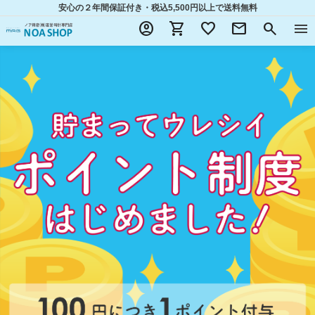
安心の２年間保証付き・税込5,500円以上
で送料無料
account_circle
shopping_cart
favorite
mail
search
menu