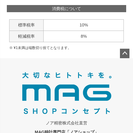
消費税について
標準税率
10%
軽減税率
8%
¥
1
未満は端数切り捨てとなります。
ペー
ジト
ップ
へ
ノア精密株式会社直営
MAG時計専門店「ノアショップ」