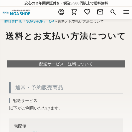
安心の２年間保証付き・税込5,500円以上
で送料無料
account_circle
shopping_cart
favorite
mail
search
menu
時計専門店「NOASHOP」TOP
送料とお支払い方法について
送料とお支払い方法について
配送サービス・送料について
通常・予約販売商品
配送サービス
以下がご利用いただけます。
宅配便