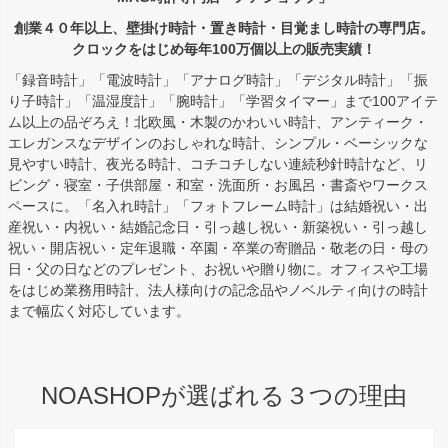
創業４０年以上、壁掛け時計・置き時計・目覚まし時計の専門店。
クロックをはじめ毎年100万個以上の販売実績！
「録音時計」「電波時計」「アナログ時計」「デジタル時計」「振
り子時計」「温湿度計」「腕時計」「学習タイマー」まで100アイテ
ム以上の品ぞろえ！北欧風・木製のかわいい時計、アンティーク・
エレガンスなデザインのおしゃれな時計、シンプル・ベーシックな
見やすい時計、夜光る時計、コチコチしない連続秒針時計など、リ
ビング・寝室・子供部屋・和室・洗面所・お風呂・書斎やワークス
ペースに。「名入れ時計」「フォトフレーム時計」は結婚祝い・出
産祝い・内祝い・結婚記念日・引っ越し祝い・新築祝い・引っ越し
祝い・開店祝い・定年退職・卒園・卒業の寄贈品・敬老の日・母の
日・父の日などのプレゼント、お祝いや贈り物に。オフィスや工場
をはじめ業務用時計、法人様向けの記念品やノベルティ向けの時計
まで幅広く対応しています。
NOASHOPが選ばれる３つの理由