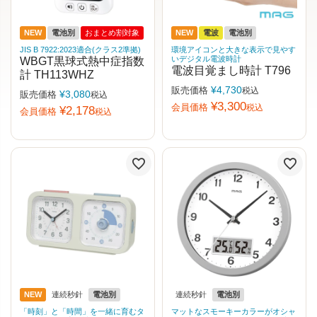
NEW
電池別
おまとめ割対象
NEW
電波
電池別
JIS B 7922:2023適合(クラス2準拠)
環境アイコンと大きな表示で見やす
いデジタル電波時計
WBGT黒球式熱中症指数
電波目覚まし時計 T796
計 TH113WHZ
¥
4,730
販売価格
税込
¥
3,080
販売価格
税込
¥
3,300
会員価格
税込
¥
2,178
会員価格
税込
NEW
連続秒針
電池別
連続秒針
電池別
「時刻」と「時間」を一緒に育むタ
マットなスモーキーカラーがオシャ