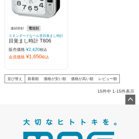
連続秒針
電池別
スタンダードなベル音目覚まし時計
目覚まし時計 T806
¥
2,420
販売価格
税込
¥
1,650
会員価格
税込
並び替え
新着順
価格が安い順
価格が高い順
レビュー順
15
件中
1
-
15
件表示
ペー
ジト
ップ
へ