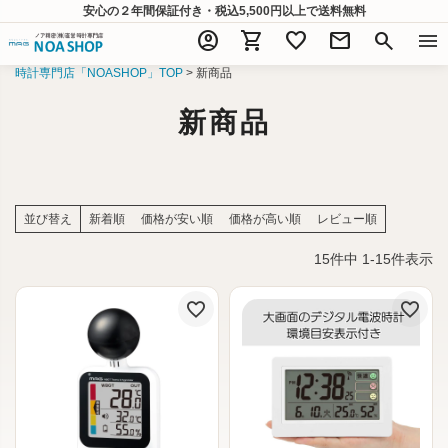
安心の２年間保証付き・税込5,500円以上
で送料無料
account_circle
shopping_cart
favorite
mail
search
menu
時計専門店「NOASHOP」TOP
新商品
新商品
並び替え
新着順
価格が安い順
価格が高い順
レビュー順
15
件中
1
-
15
件表示