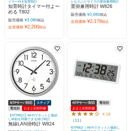
イマー付き知育時計
レな小ぶりサイズの置掛兼用時計
知育時計タイマー付よー
置掛兼用時計 W826
める T802
¥
3,080
販売価格
税込
¥
3,080
販売価格
税込
¥
2,178
会員価格
税込
¥
2,200
会員価格
税込
NTPサーバ対応
ステップ
NTPサーバ対応
電池別
電池別
おまとめ割対象
おまとめ割対象
4.18
【NTP時計】Wi-Fiでネットと接続
し時刻を同期できる掛け時計
（
11
）
無線LAN掛時計 W824
NTP時計｜Wi-Fiでネットと接続し