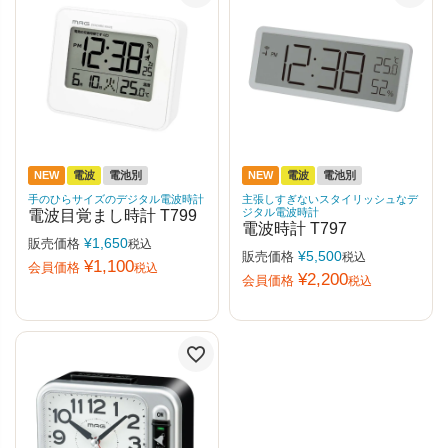
NEW
電波
電池別
NEW
電波
電池別
手のひらサイズのデジタル電波時計
主張しすぎないスタイリッシュなデ
ジタル電波時計
電波目覚まし時計 T799
電波時計 T797
¥
1,650
販売価格
税込
¥
5,500
販売価格
税込
¥
1,100
会員価格
税込
¥
2,200
会員価格
税込