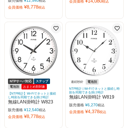
¥
12,540
販売価格
¥
14,080
税込
会員価格
税込
¥
8,778
会員価格
税込
NTPサーバ対応
ステップ
連続秒針
電池別
電池別
おまとめ割対象
NTP時計 | Wi-Fiでネットと接続し時
刻を同期できる掛け時計
【NTP時計】Wi-Fiでネットと接続
無線LAN掛時計 W819
し時刻を同期できる掛け時計
無線LAN掛時計 W823
¥
6,270
販売価格
税込
¥
12,540
販売価格
税込
¥
4,378
会員価格
税込
¥
8,778
会員価格
税込