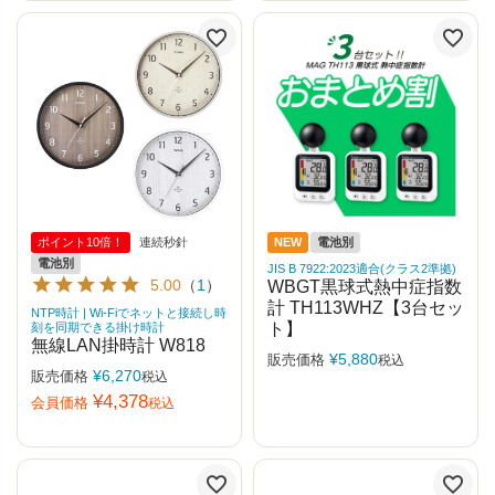
ポイント10倍！
連続秒針
NEW
電池別
電池別
JIS B 7922:2023適合(クラス2準拠)
5.00
（
1
）
WBGT黒球式熱中症指数
計 TH113WHZ【3台セッ
NTP時計 | Wi-Fiでネットと接続し時
ト】
刻を同期できる掛け時計
無線LAN掛時計 W818
¥
5,880
販売価格
税込
¥
6,270
販売価格
税込
¥
4,378
会員価格
税込