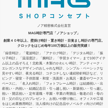
ノア精密株式会社直営
MAG時計専門店「ノアショップ」
創業４０年以上、壁掛け時計・置き時計・目覚まし時計の専門店。
クロックをはじめ毎年100万個以上の販売実績！
「録音時計」「電波時計」「アナログ時計」「デジタル時計」「振
り子時計」「温湿度計」「腕時計」「学習タイマー」まで100アイテ
ム以上の品ぞろえ！北欧風・木製のかわいい時計、アンティーク・
エレガンスなデザインのおしゃれな時計、シンプル・ベーシックな
見やすい時計、夜光る時計、コチコチしない連続秒針時計など、リ
ビング・寝室・子供部屋・和室・洗面所・お風呂・書斎やワークス
ペースに。「名入れ時計」「フォトフレーム時計」は結婚祝い・出
産祝い・内祝い・結婚記念日・引っ越し祝い・新築祝い・引っ越し
祝い・開店祝い・定年退職・卒園・卒業の寄贈品・敬老の日・母の
日・父の日などのプレゼント、お祝いや贈り物に。オフィスや工場
をはじめ業務用時計、法人様向けの記念品やノベルティ向けの時計