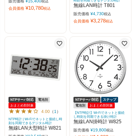
¥
15,400
時刻を同期できるデジタル時計
販売価格
税込
無線LAN時計 T801
¥
10,780
会員価格
税込
¥
4,730
販売価格
税込
¥
3,278
会員価格
税込
NTPサーバ対応
電池別
NTPサーバ対応
ステップ
おまとめ割対象
電池別
おまとめ割対象
4.00
（
1
）
【NTP時計】Wi-Fiでネットと接続
し時刻を同期できる掛け時計
NTP時計 | Wi-Fiでネットと接続し時
無線LAN掛時計 W825
刻を同期できるデジタル時計
無線LAN大型時計 W821
¥
19,800
販売価格
税込