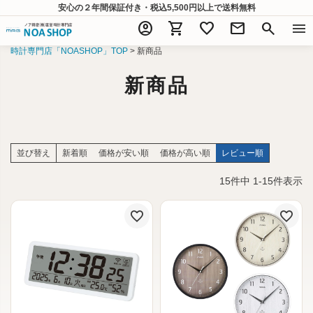
安心の２年間保証付き・税込5,500円以上
で送料無料
account_circle
shopping_cart
favorite
mail
search
menu
時計専門店「NOASHOP」TOP
新商品
新商品
並び替え
新着順
価格が安い順
価格が高い順
レビュー順
15
件中
1
-
15
件表示