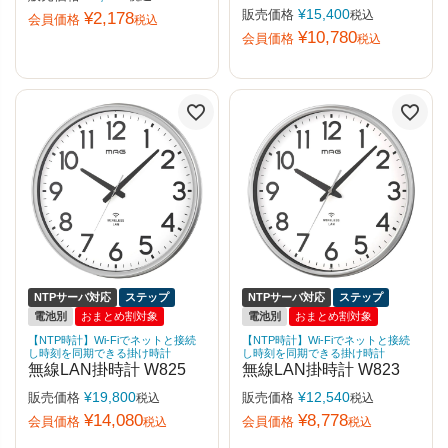
¥
15,400
販売価格
税込
¥
2,178
会員価格
税込
¥
10,780
会員価格
税込
NTPサーバ対応
ステップ
NTPサーバ対応
ステップ
電池別
おまとめ割対象
電池別
おまとめ割対象
【NTP時計】Wi-Fiでネットと接続
【NTP時計】Wi-Fiでネットと接続
し時刻を同期できる掛け時計
し時刻を同期できる掛け時計
無線LAN掛時計 W825
無線LAN掛時計 W823
¥
19,800
¥
12,540
販売価格
販売価格
税込
税込
¥
14,080
¥
8,778
会員価格
会員価格
税込
税込