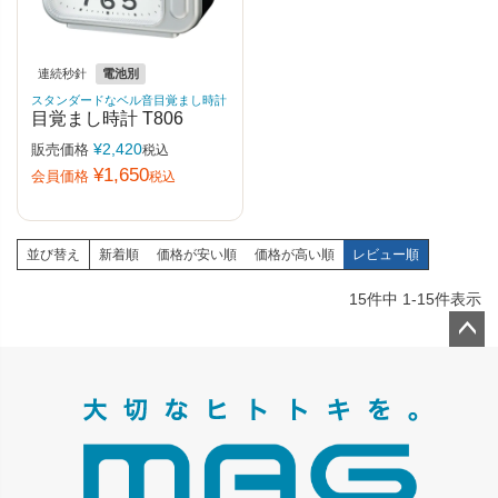
連続秒針
電池別
スタンダードなベル音目覚まし時計
目覚まし時計 T806
¥
2,420
販売価格
税込
¥
1,650
会員価格
税込
並び替え
新着順
価格が安い順
価格が高い順
レビュー順
15
件中
1
-
15
件表示
ペー
ジト
ップ
へ