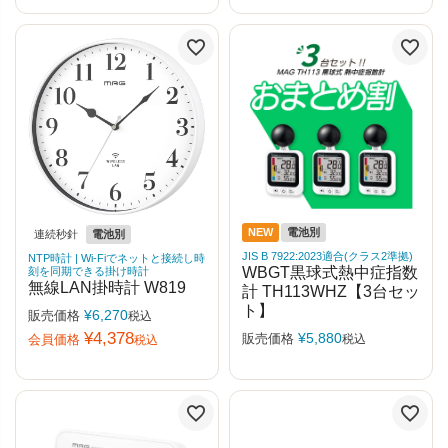
NEW
電池別
連続秒針
電池別
JIS B 7922:2023適合(クラス2準拠)
NTP時計 | Wi-Fiでネットと接続し時
WBGT黒球式熱中症指数
刻を同期できる掛け時計
無線LAN掛時計 W819
計 TH113WHZ【3台セッ
ト】
¥
6,270
販売価格
税込
¥
4,378
¥
5,880
販売価格
税込
会員価格
税込