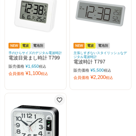
NEW
電波
電池別
NEW
電波
電池別
手のひらサイズのデジタル電波時計
主張しすぎないスタイリッシュなデ
ジタル電波時計
電波目覚まし時計 T799
電波時計 T797
¥
1,650
販売価格
税込
¥
5,500
販売価格
税込
¥
1,100
会員価格
税込
¥
2,200
会員価格
税込