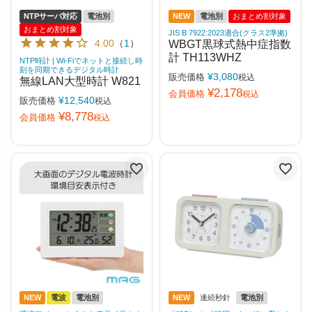
NTPサーバ対応
電池別
NEW
電池別
おまとめ割対象
おまとめ割対象
JIS B 7922:2023適合(クラス2準拠)
4.00
（
1
）
WBGT黒球式熱中症指数
計 TH113WHZ
NTP時計 | Wi-Fiでネットと接続し時
刻を同期できるデジタル時計
¥
3,080
販売価格
税込
無線LAN大型時計 W821
¥
2,178
会員価格
税込
¥
12,540
販売価格
税込
¥
8,778
会員価格
税込
NEW
電波
電池別
NEW
連続秒針
電池別