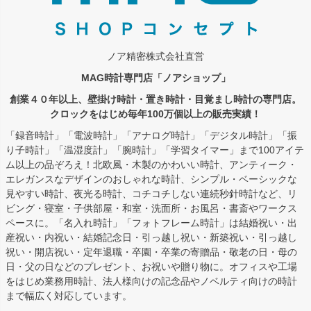
ノア精密株式会社直営
MAG時計専門店「ノアショップ」
創業４０年以上、壁掛け時計・置き時計・目覚まし時計の専門店。
クロックをはじめ毎年100万個以上の販売実績！
「録音時計」「電波時計」「アナログ時計」「デジタル時計」「振
り子時計」「温湿度計」「腕時計」「学習タイマー」まで100アイテ
ム以上の品ぞろえ！北欧風・木製のかわいい時計、アンティーク・
エレガンスなデザインのおしゃれな時計、シンプル・ベーシックな
見やすい時計、夜光る時計、コチコチしない連続秒針時計など、リ
ビング・寝室・子供部屋・和室・洗面所・お風呂・書斎やワークス
ペースに。「名入れ時計」「フォトフレーム時計」は結婚祝い・出
産祝い・内祝い・結婚記念日・引っ越し祝い・新築祝い・引っ越し
祝い・開店祝い・定年退職・卒園・卒業の寄贈品・敬老の日・母の
日・父の日などのプレゼント、お祝いや贈り物に。オフィスや工場
をはじめ業務用時計、法人様向けの記念品やノベルティ向けの時計
まで幅広く対応しています。