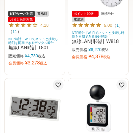
NTPサーバ対応
電池別
ポイント10倍！
連続秒針
おまとめ割対象
電池別
4.18
5.00
（
1
）
（
11
）
NTP時計 | Wi-Fiでネットと接続し時
刻を同期できる掛け時計
NTP時計｜Wi-Fiでネットと接続し
無線LAN掛時計 W818
時刻を同期できるデジタル時計
無線LAN時計 T801
¥
6,270
販売価格
税込
¥
4,730
販売価格
¥
4,378
税込
会員価格
税込
¥
3,278
会員価格
税込