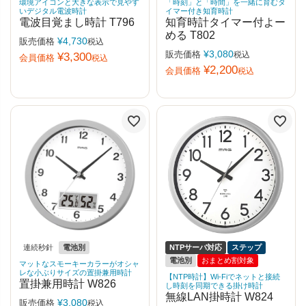
環境アイコンと大きな表示で見やす
「時刻」と「時間」を一緒に育むタ
いデジタル電波時計
イマー付き知育時計
電波目覚まし時計 T796
知育時計タイマー付よー
める T802
¥
4,730
販売価格
税込
¥
3,080
販売価格
税込
¥
3,300
会員価格
税込
¥
2,200
会員価格
税込
連続秒針
電池別
NTPサーバ対応
ステップ
電池別
おまとめ割対象
マットなスモーキーカラーがオシャ
レな小ぶりサイズの置掛兼用時計
【NTP時計】Wi-Fiでネットと接続
置掛兼用時計 W826
し時刻を同期できる掛け時計
無線LAN掛時計 W824
¥
3,080
販売価格
税込