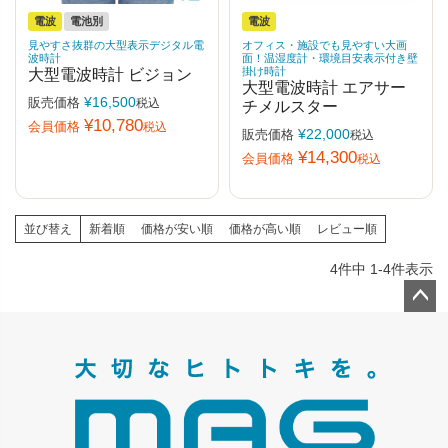
電波
電池別
電波
見やすさ抜群の大型表示デジタル電
オフィス・施設でも見やすい大画
波時計
面！温湿度計・環境目安表示付き壁
掛け時計
大型電波時計 ビジョン
大型電波時計 エアサー
¥
16,500
販売価格
税込
チメルスター
¥
10,780
会員価格
税込
¥
22,000
販売価格
税込
¥
14,300
会員価格
税込
並び替え
新着順
価格が安い順
価格が高い順
レビュー順
4
件中
1
-
4
件表示
ペー
ジト
ップ
へ