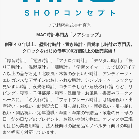
ノア精密株式会社直営
MAG時計専門店「ノアショップ」
創業４０年以上、壁掛け時計・置き時計・目覚まし時計の専門店。
クロックをはじめ毎年100万個以上の販売実績！
「録音時計」「電波時計」「アナログ時計」「デジタル時計」「振
り子時計」「温湿度計」「腕時計」「学習タイマー」まで100アイテ
ム以上の品ぞろえ！北欧風・木製のかわいい時計、アンティーク・
エレガンスなデザインのおしゃれな時計、シンプル・ベーシックな
見やすい時計、夜光る時計、コチコチしない連続秒針時計など、リ
ビング・寝室・子供部屋・和室・洗面所・お風呂・書斎やワークス
ペースに。「名入れ時計」「フォトフレーム時計」は結婚祝い・出
産祝い・内祝い・結婚記念日・引っ越し祝い・新築祝い・引っ越し
祝い・開店祝い・定年退職・卒園・卒業の寄贈品・敬老の日・母の
日・父の日などのプレゼント、お祝いや贈り物に。オフィスや工場
をはじめ業務用時計、法人様向けの記念品やノベルティ向けの時計
まで幅広く対応しています。