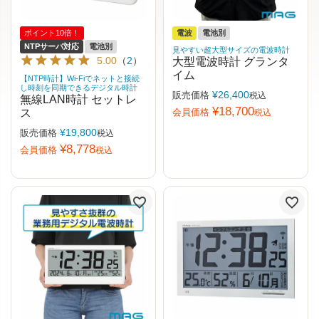
ポイント10倍！
電波
電池別
NTPサーバ対応
電池別
見やすい超大型サイズの電波時計
5.00
（
2
）
大型電波時計 グランタ
イム
【NTP時計】Wi-Fiでネットと接続
し時刻を同期できるデジタル時計
¥
26,400
販売価格
税込
無線LAN時計 セットレ
¥
18,700
ス
会員価格
税込
¥
19,800
販売価格
税込
¥
8,778
会員価格
税込