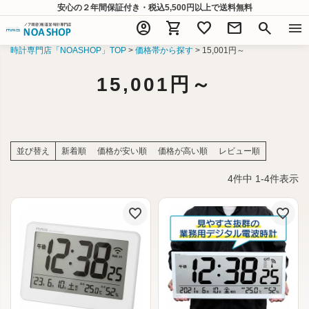
安心の２年間保証付き・税込5,500円以上
で送料無料
account_circle
shopping_cart
favorite
mail
search
menu
時計専門店「NOASHOP」TOP
価格帯から探す
15,001円～
15,001円～
並び替え
新着順
価格が安い順
価格が高い順
レビュー順
4
件中
1
-
4
件表示