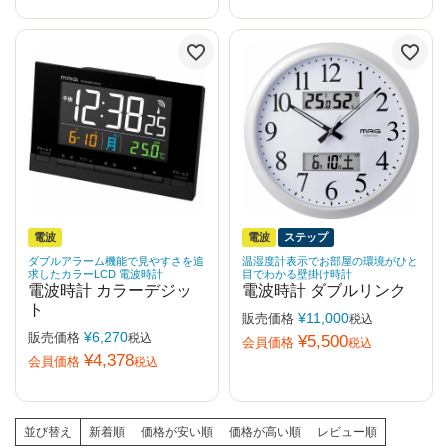
電波
電波
ステップ
ダブルアラーム機能で見やすさを追
温湿度計表示でお部屋の環境がひと
求したカラーLCD 電波時計
目でわかる壁掛け時計
電波時計 カラーデジッ
電波時計 ダブルリンク
ト
¥
11,000
販売価格
税込
¥
6,270
販売価格
税込
¥
5,500
会員価格
税込
¥
4,378
会員価格
税込
並び替え
新着順
価格が安い順
価格が高い順
レビュー順