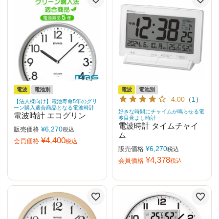
電波
電池別
電波
電池別
4.00
（
1
）
【法人様向け】電池寿命5年のグリ
ーン購入適合商品となる電波時計
好きな時間にチャイムが鳴らせる電
電波時計 エコグリン
波目覚まし時計
電波時計 タイムチャイ
¥
6,270
販売価格
税込
ム
¥
4,400
会員価格
税込
¥
6,270
販売価格
税込
¥
4,378
会員価格
税込