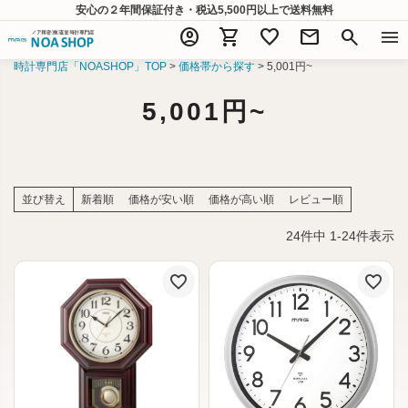
安心の２年間保証付き・税込5,500円以上
で送料無料
account_circle
shopping_cart
favorite
mail
search
menu
時計専門店「NOASHOP」TOP
価格帯から探す
5,001円~
5,001円~
並び替え
新着順
価格が安い順
価格が高い順
レビュー順
24
件中
1
-
24
件表示