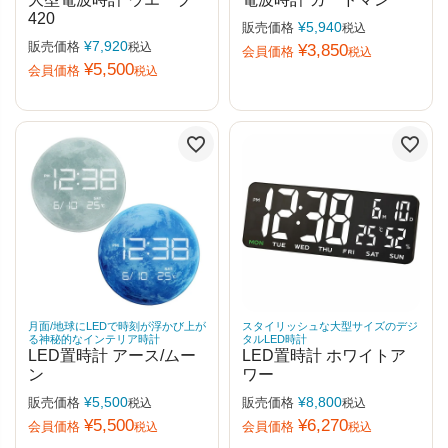
420
¥
5,940
販売価格
税込
¥
7,920
販売価格
税込
¥
3,850
会員価格
税込
¥
5,500
会員価格
税込
月面/地球にLEDで時刻が浮かび上が
スタイリッシュな大型サイズのデジ
る神秘的なインテリア時計
タルLED時計
LED置時計 アース/ムー
LED置時計 ホワイトア
ン
ワー
¥
5,500
¥
8,800
販売価格
販売価格
税込
税込
¥
5,500
¥
6,270
会員価格
会員価格
税込
税込