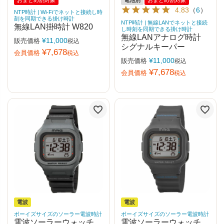
4.83
（
6
）
NTP時計 | Wi-Fiでネットと接続し時
刻を同期できる掛け時計
NTP時計 | 無線LANでネットと接続
無線LAN掛時計 W820
し時刻を同期できる掛け時計
無線LANアナログ時計
¥
11,000
販売価格
税込
シグナルキーパー
¥
7,678
会員価格
税込
¥
11,000
販売価格
税込
¥
7,678
会員価格
税込
電波
電波
ボーイズサイズのソーラー電波時計
ボーイズサイズのソーラー電波時計
電波ソーラーウォッチ
電波ソーラーウォッチ