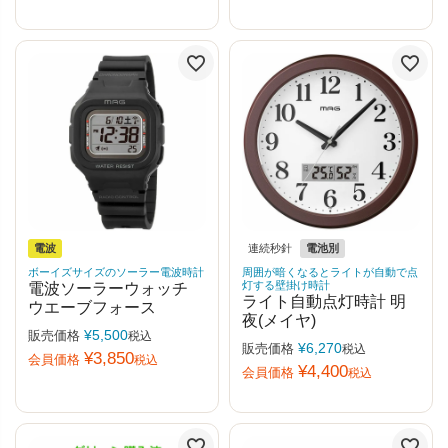
電波
連続秒針
電池別
ボーイズサイズのソーラー電波時計
周囲が暗くなるとライトが自動で点
灯する壁掛け時計
電波ソーラーウォッチ
ライト自動点灯時計 明
ウエーブフォース
夜(メイヤ)
¥
5,500
販売価格
税込
¥
6,270
販売価格
税込
¥
3,850
会員価格
税込
¥
4,400
会員価格
税込