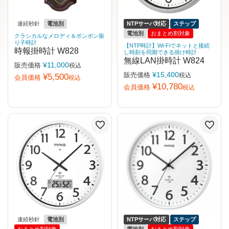
連続秒針
電池別
NTPサーバ対応
ステップ
電池別
おまとめ割対象
クラシカルなメロディ＆ボンボン振
り子時計
【NTP時計】Wi-Fiでネットと接続
時報掛時計 W828
し時刻を同期できる掛け時計
無線LAN掛時計 W824
¥
11,000
販売価格
税込
¥
15,400
販売価格
税込
¥
5,500
会員価格
税込
¥
10,780
会員価格
税込
連続秒針
電池別
NTPサーバ対応
ステップ
おまとめ割対象
電池別
おまとめ割対象