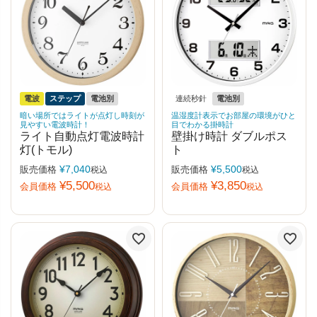
電波
ステップ
電池別
連続秒針
電池別
暗い場所ではライトが点灯し時刻が
温湿度計表示でお部屋の環境がひと
見やすい電波時計！
目でわかる掛時計
ライト自動点灯電波時計
壁掛け時計 ダブルポス
灯(トモル)
ト
¥
7,040
¥
5,500
販売価格
販売価格
税込
税込
¥
5,500
¥
3,850
会員価格
会員価格
税込
税込