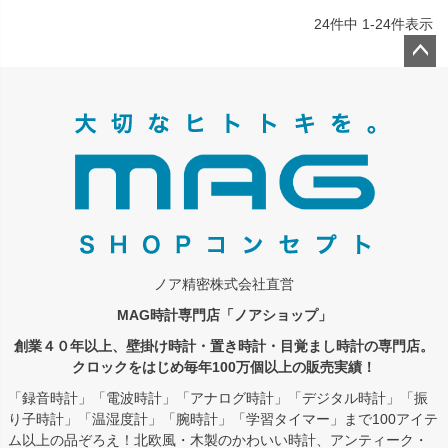
24
件中
1
-
24
件表示
ペー
ジト
ップ
へ
ノア精密株式会社直営
MAG時計専門店「ノアショップ」
創業４０年以上、壁掛け時計・置き時計・目覚まし時計の専門店。
クロックをはじめ毎年100万個以上の販売実績！
「録音時計」「電波時計」「アナログ時計」「デジタル時計」「振
り子時計」「温湿度計」「腕時計」「学習タイマー」まで100アイテ
ム以上の品ぞろえ！北欧風・木製のかわいい時計、アンティーク・