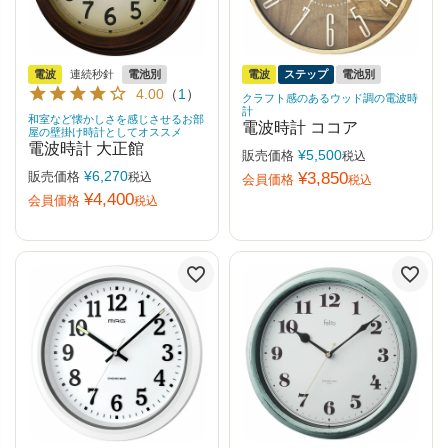
電波
連続秒針
電池別
電波
ステップ
電池別
4.00
（
1
）
クラフト感のあるウッド調の電波時
計
和室など懐かしさを感じさせるお部
電波時計 ココア
屋の壁掛け時計としてオススメ
電波時計 大正館
¥
5,500
販売価格
税込
¥
6,270
販売価格
¥
3,850
税込
会員価格
税込
¥
4,400
会員価格
税込