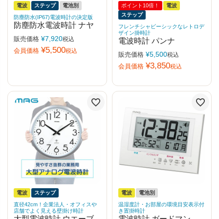
電波
ステップ
電池別
ポイント10倍！
電波
ステップ
防塵防水(IP67)電波時計の決定版
防塵防水電波時計 ナヤ
フレンチシャビーシックなレトロデ
ザイン掛時計
¥
7,920
販売価格
税込
電波時計 パンナ
¥
5,500
会員価格
税込
¥
5,500
販売価格
税込
¥
3,850
会員価格
税込
電波
ステップ
電波
電池別
直径42cm！企業法人・オフィスや
温湿度計・お部屋の環境目安表示付
店舗でよく見える壁掛け時計
き置掛時計
大型電波時計 ウエーブ
電波時計 ガードマン