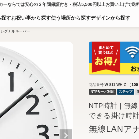
カーならでは
安心の２年間保証付き・税込5,500円以上
お買い上げ
で送
ら
探
す
お祝い事から探す
使う場所から探す
デザインから探す
 シグナルキーパー
商品番号
W-811 WH-Z
[
100
NTPサーバ対応
ステップ
NTP時計 | 
できる掛け時
無線LANア