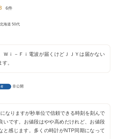
3
6
北海道
50代
。Ｗｉ－Ｆｉ電波が届くけどＪＪＹは届かない
ます。
非公開
入者
月になりますが秒単位で信頼できる時刻を刻んで
良いです。お値段はやや高めだけれど、お値段
なと感じます。多くの時計がNTP同期になって