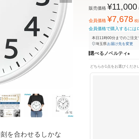
¥
11,000
販売価格
¥
7,678
会員価格
税
会員価格で購入するには
本日
11時00分
までのご注文
埼玉県
お届け先を変更
選べるノベルティ
(
どちらか1点をお選びくださ
必
須
)
時刻を合わせるしかな