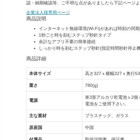
認・納期確認等、ご不明な点がありましたら下記ページよ
企業法人様専用ページ
商品説明
インターネット無線環境(Wi-Fi)があれば時刻の同
1秒ごと時を刻むステップ秒針タイプ
余計なアプリ不要の簡単接続
しっかり時を刻むステップ秒針(指定時間秒針停止機
商品詳細
本体サイズ
高さ327ｘ横幅327ｘ奥行53
重さ
780(g)
単3形アルカリ乾電池ｘ2個 
電源
電池をご使用下さい。
主な素材
プラスチック、ガラス
原産国
中国
付属品
取扱説明書、保証書