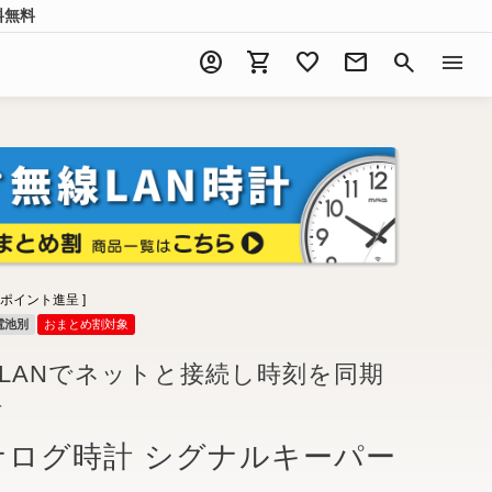
料無料
account_circle
shopping_cart
favorite
mail
search
menu
ポイント進呈 ]
電池別
おまとめ割対象
無線LANでネットと接続し時刻を同期
計
ナログ時計 シグナルキーパー