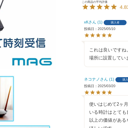
4.8
хК
1
購入者
投稿日
2025/05/10
これは良いですね
場所に設置してい
ネコナノ
1
購
投稿日
2025/03/20
使いはじめて2ヶ
いる時計はとても
以上の価値がある