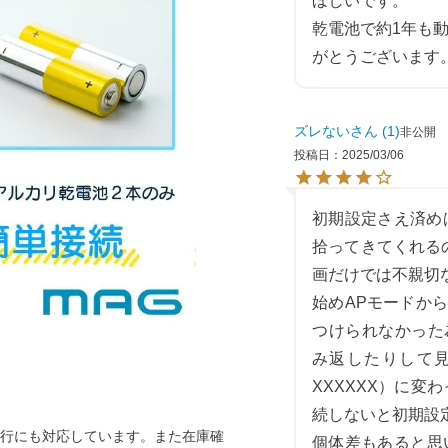
ほしいです。

乾電池で約1年も
がとうございます
ズレない
1
非公開
投稿日
2025/03/06
初期設定さえ済め
拾ってきてくれる
画だけでは不親切な
始めAPモードから
つけられなかった
み返したりして見
XXXXXX）に変わ
続しないと初期設
行にも対応しています。また在庫確
個体差もあると思