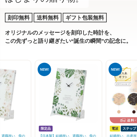
刻印無料
送料無料
ギフト包装無料
オリジナルのメッセージを刻印した時計を、
この先ずっと語り継ぎたい“誕生の瞬間”の記念に。
限定品
電波
ステップ
、退職祝い、母の
【日本製】結婚祝い、退職祝い、母の
結婚祝い、出産祝