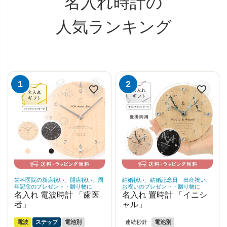
名入れ時計の
人気ランキング
歯科医院の新店祝い、開店祝い、周
結婚祝い、結婚記念日 出産祝い、
年記念のプレゼント・贈り物に
お祝いのプレゼント・贈り物に
名入れ 電波時計 「歯医
名入れ 置時計 「イニシ
者」
ャル」
電波
ステップ
電池別
連続秒針
電池別