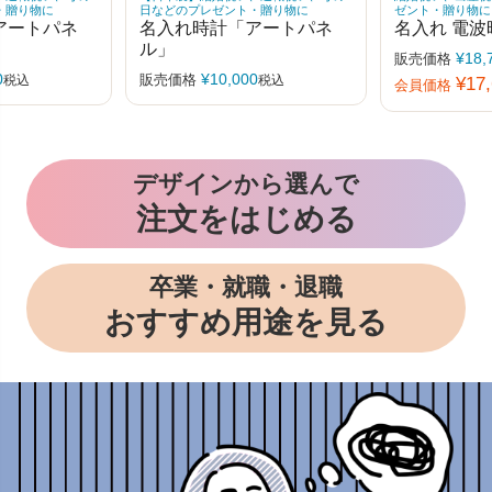
・贈り物に
日などのプレゼント・贈り物に
ゼント・贈り物に
アートパネ
名入れ時計「アートパネ
名入れ 電波
ル」
¥
18,
販売価格
0
¥
10,000
販売価格
税込
税込
¥
17
会員価格
デザインから選んで
注文をはじめる
卒業・就職・退職
おすすめ用途を見る