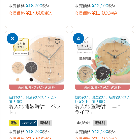
¥
18,700
¥
12,100
販売価格
販売価格
税込
税込
¥
17,600
¥
11,000
会員価格
会員価格
税込
税込
結婚祝い、開店祝いのプレゼント・
新築祝い、出産祝い、結婚祝いのプ
贈り物に
レゼント・贈り物に
名入れ 電波時計 「ペッ
名入れ 置時計 「ニュー
ト」
ライフ」
電波
ステップ
電池別
連続秒針
電池別
¥
18,700
¥
12,100
販売価格
販売価格
税込
税込
¥
17,600
¥
11,000