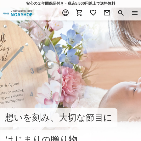
安心の２年間保証付き・税込5,500円以上
で送料無料
account_circle
shopping_cart
favorite
mail
search
menu
想いを刻み、大切な節目に
はじまりの贈り物。