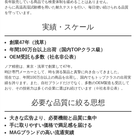
長年販売している商品でも検査体制を緩めることはありません。
さらに高温高湿試験槽を用いた耐久テストを行い、毎日使い続けられる品質
を守っています。
実績・スケール
創業47年（浅草）
年間100万台以上出荷（国内TOPクラス級）
OEM受託も多数（社名非公表）
ノア精密は、東京・浅草で創業して47年。
時計専門メーカーとして、時を測る製品と真摯に向き合ってきました。
現在では、年間100万台以上の商品を出荷し、国内でもトップクラスの出荷実
績を誇ります。また、自社ブランドだけでなく、多数のOEM製造も受託して
おり、その技術力は多くの企業に選ばれ続けています（※社名非公表）。
必要な品質に絞る思想
大きな広告より、必要機能と品質に集中
手に取りやすい価格で満足感を届ける
MAGブランドの高い流通実績