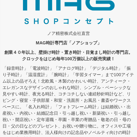
ノア精密株式会社直営
MAG時計専門店「ノアショップ」
創業４０年以上、壁掛け時計・置き時計・目覚まし時計の専門店。
クロックをはじめ毎年100万個以上の販売実績！
「録音時計」「電波時計」「アナログ時計」「デジタル時計」「振
り子時計」「温湿度計」「腕時計」「学習タイマー」まで100アイテ
ム以上の品ぞろえ！北欧風・木製のかわいい時計、アンティーク・
エレガンスなデザインのおしゃれな時計、シンプル・ベーシックな
見やすい時計、夜光る時計、コチコチしない連続秒針時計など、リ
ビング・寝室・子供部屋・和室・洗面所・お風呂・書斎やワークス
ペースに。「名入れ時計」「フォトフレーム時計」は結婚祝い・出
産祝い・内祝い・結婚記念日・引っ越し祝い・新築祝い・引っ越し
祝い・開店祝い・定年退職・卒園・卒業の寄贈品・敬老の日・母の
日・父の日などのプレゼント、お祝いや贈り物に。オフィスや工場
をはじめ業務用時計、法人様向けの記念品やノベルティ向けの時計