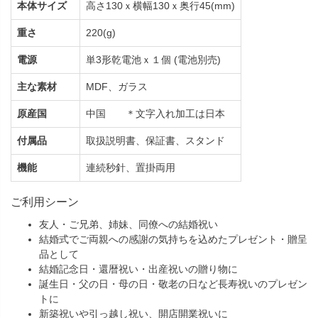
本体サイズ
高さ130ｘ横幅130ｘ奥行45(mm)
重さ
220(g)
電源
単3形乾電池ｘ１個 (電池別売)
主な素材
MDF、ガラス
原産国
中国 ＊文字入れ加工は日本
付属品
取扱説明書、保証書、スタンド
機能
連続秒針、置掛両用
ご利用シーン
友人・ご兄弟、姉妹、同僚への結婚祝い
結婚式でご両親への感謝の気持ちを込めたプレゼント・贈呈
品として
結婚記念日・還暦祝い・出産祝いの贈り物に
誕生日・父の日・母の日・敬老の日など長寿祝いのプレゼン
トに
新築祝いや引っ越し祝い、開店開業祝いに