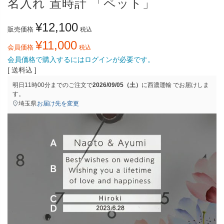
名入れ 置時計 「ペット」
¥
12,100
販売価格
税込
¥
11,000
会員価格
税込
会員価格で購入するにはログインが必要です。
送料込
明日
11時00分
までのご注文で
2026/09/05（土）
に
西濃運輸
でお届けしま
す。
埼玉県
お届け先を変更