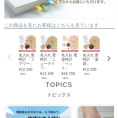
この商品を見たお客様はこちらも見ています
名入れ 置
名入れ 置
名入れ 電
名入れ 置
名入れ 
時計 「フ
時計 「ニ
波時計
時計 「楽
時計 「
ラワー」
ューライ
「ペッ
器」
アサロ
フ」
ト」
ン」
¥
12,100
¥
12,100
¥
12,100
¥
18,700
¥
12,100
（税込）
（税込）
（税込）
（税込）
（税込）
TOPICS
トピックス