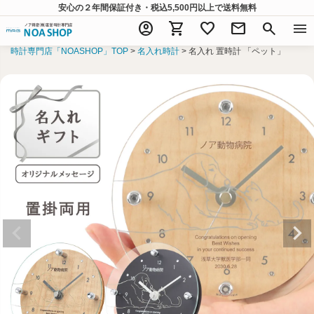
安心の２年間保証付き・税込5,500円以上
で送料無料
account_circle
shopping_cart
favorite
mail
search
menu
時計専門店「NOASHOP」TOP
名入れ時計
名入れ 置時計 「ペット」