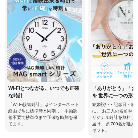
Wi-Fiとつながる、いつでも正確
「ありがとう」「お
な時計
を 世界に一つの形
「Wi-Fi接続時計」はインターネット
結婚祝い・記念日・感
経由で常に標準時と同期し、手動調
に。 お二人の名前や日
整不要で秒単位まで正確な時刻を保
リジナル時計を無料ラ
てます。
届け。 約700名が選
ギフト。