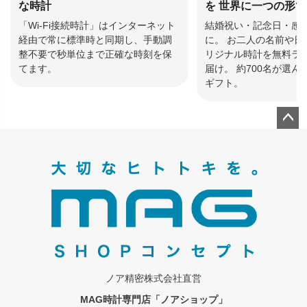
な時計
を 世界に一つの形
「Wi-Fi接続時計」はインターネット
結婚祝い・記念日・感
経由で常に標準時と同期し、手動調
に。 お二人の名前や日
整不要で秒単位まで正確な時刻を保
リジナル時計を無料ラ
てます。
届け。 約700名が選
ギフト。
ペー
ジト
ップ
へ
ノア精密株式会社直営
MAG時計専門店「ノアショップ」