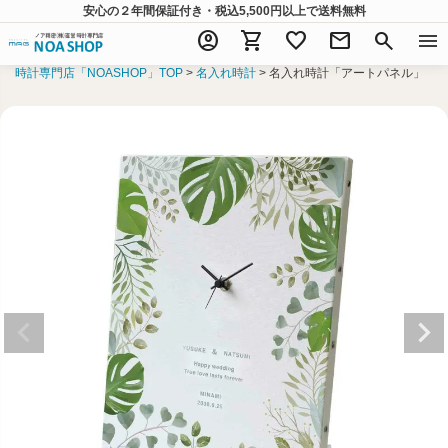
安心の２年間保証付き・税込5,500円以上
で送料無料
account_circle
shopping_cart
favorite
mail
search
menu
時計専門店「NOASHOP」TOP
名入れ時計
名入れ時計「アートパネル」