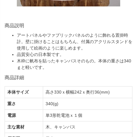
商品説明
アートパネルやファブリックパネルのように飾れる置掛時
計。壁に掛けることはもちろん、付属のアクリルスタンドを
使用して絵画のように楽しめます。
品質安心の日本製です。
木枠に帆布を貼ったキャンバスそのもの。本体の重さは340
ｇと軽いです。
商品詳細
本体サイズ
高さ330ｘ横幅242ｘ奥行36(mm)
重さ
340(g)
電源
単3形乾電池ｘ１個
主な素材
木、キャンバス