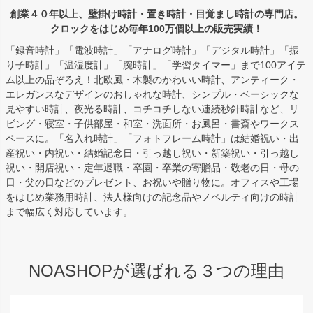
創業４０年以上、壁掛け時計・置き時計・目覚まし時計の専門店。
クロックをはじめ毎年100万個以上の販売実績！
「録音時計」「電波時計」「アナログ時計」「デジタル時計」「振
り子時計」「温湿度計」「腕時計」「学習タイマー」まで100アイテ
ム以上の品ぞろえ！北欧風・木製のかわいい時計、アンティーク・
エレガンスなデザインのおしゃれな時計、シンプル・ベーシックな
見やすい時計、夜光る時計、コチコチしない連続秒針時計など、リ
ビング・寝室・子供部屋・和室・洗面所・お風呂・書斎やワークス
ペースに。「名入れ時計」「フォトフレーム時計」は結婚祝い・出
産祝い・内祝い・結婚記念日・引っ越し祝い・新築祝い・引っ越し
祝い・開店祝い・定年退職・卒園・卒業の寄贈品・敬老の日・母の
日・父の日などのプレゼント、お祝いや贈り物に。オフィスや工場
をはじめ業務用時計、法人様向けの記念品やノベルティ向けの時計
まで幅広く対応しています。
NOASHOPが選ばれる３つの理由