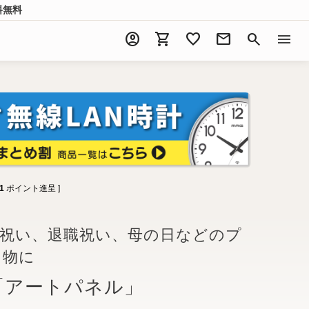
料無料
account_circle
shopping_cart
favorite
mail
search
menu
1
ポイント進呈 ]
婚祝い、退職祝い、母の日などのプ
り物に
「アートパネル」