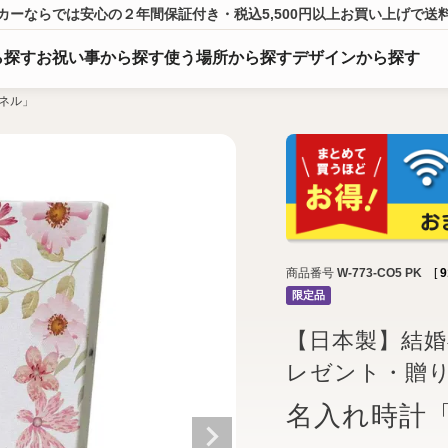
カーならでは
安心の２年間保証付き・税込5,500円以上
お買い上げ
で送
ら
探
す
お祝い事から探す
使う場所から探す
デザインから探す
ネル」
商品番号
W-773-CO5 PK
[
9
限定品
【日本製】結
レゼント・贈
名入れ時計