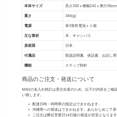
本体サイズ
高さ330ｘ横幅242ｘ奥行36(m
重さ
340(g)
電源
単3形乾電池ｘ１個
主な素材
木、キャンバス
原産国
日本
付属品
取扱説明書、保証書、お試し用
機能
ステップ秒針
商品のご注文・発送について
MAGの名入れ時計は受注生産のため、以下の内容をご確
い致します。
配達日時・時間帯の指定はできかねます。
沖縄県への発送はできかねます。あらかじめご了承
ご注文は弊社営業日14日後の発送が目安となりま