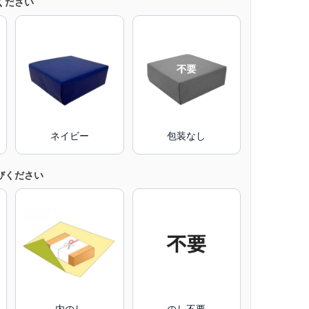
ください
ネイビー
包装なし
びください
内のし
のし不要