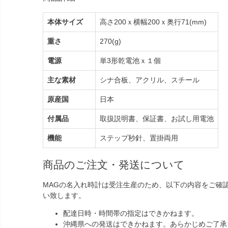
本体サイズ
高さ200ｘ横幅200ｘ奥行71(mm)
重さ
270(g)
電源
単3形乾電池ｘ１個
主な素材
シナ合板、アクリル、スチール
原産国
日本
付属品
取扱説明書、保証書、お試し用電池
機能
ステップ秒針、置掛両用
商品のご注文・発送について
MAGの名入れ時計は受注生産のため、以下の内容をご確
い致します。
配達日時・時間帯の指定はできかねます。
沖縄県への発送はできかねます。あらかじめご了承