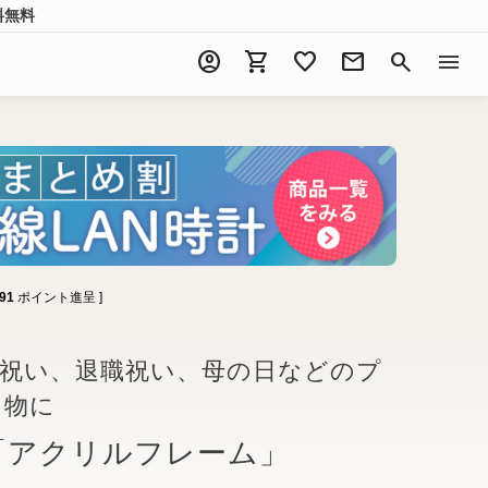
料無料
account_circle
shopping_cart
favorite
mail
search
menu
91
ポイント進呈 ]
婚祝い、退職祝い、母の日などのプ
り物に
「アクリルフレーム」