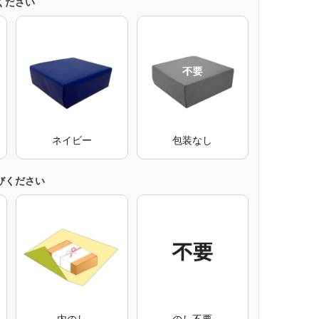
ください
ネイビー
包装なし
びください
内のし
のし不要