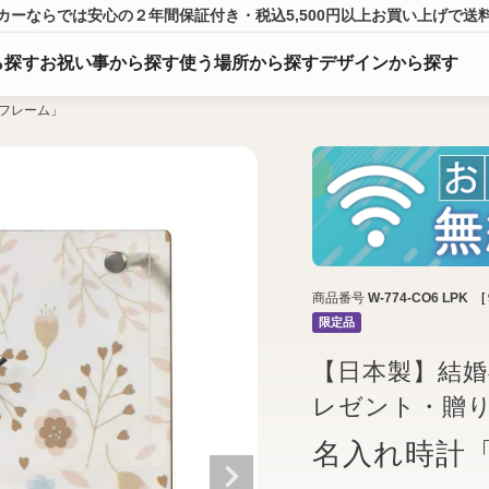
カーならでは
安心の２年間保証付き・税込5,500円以上
お買い上げ
で送
ら
探
す
お祝い事から探す
使う場所から探す
デザインから探す
フレーム」
商品番号
W-774-CO6 LPK
[
限定品
【日本製】結
レゼント・贈
名入れ時計