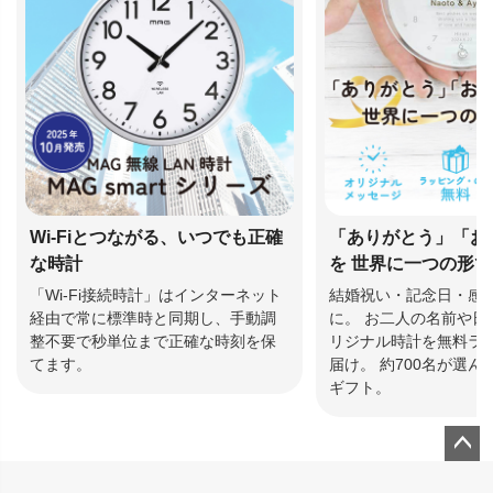
Wi-Fiとつながる、いつでも正確
「ありがとう」「お
な時計
を 世界に一つの形
「Wi-Fi接続時計」はインターネット
結婚祝い・記念日・感
経由で常に標準時と同期し、手動調
に。 お二人の名前や日
整不要で秒単位まで正確な時刻を保
リジナル時計を無料ラ
てます。
届け。 約700名が選
ギフト。
ペー