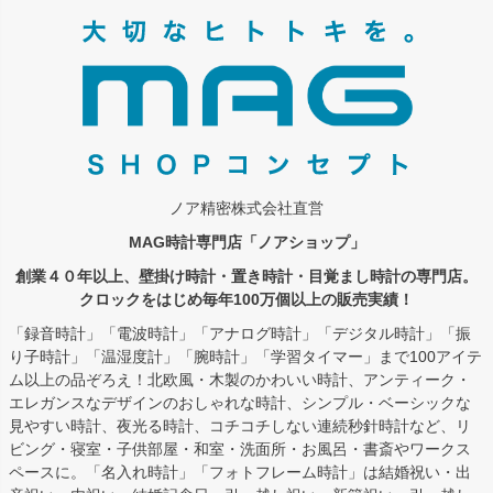
ジト
ップ
へ
ノア精密株式会社直営
MAG時計専門店「ノアショップ」
創業４０年以上、壁掛け時計・置き時計・目覚まし時計の専門店。
クロックをはじめ毎年100万個以上の販売実績！
「録音時計」「電波時計」「アナログ時計」「デジタル時計」「振
り子時計」「温湿度計」「腕時計」「学習タイマー」まで100アイテ
ム以上の品ぞろえ！北欧風・木製のかわいい時計、アンティーク・
エレガンスなデザインのおしゃれな時計、シンプル・ベーシックな
見やすい時計、夜光る時計、コチコチしない連続秒針時計など、リ
ビング・寝室・子供部屋・和室・洗面所・お風呂・書斎やワークス
ペースに。「名入れ時計」「フォトフレーム時計」は結婚祝い・出