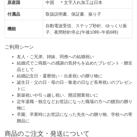
原産国
中国 ＊文字入れ加工は日本
付属品
取扱説明書、保証書、振り子
自動電波受信、ステップ秒針、ゆっくり振
機能
子、夜間秒針停止(午後10時~午前6時)
ご利用シーン
友人・ご兄弟、姉妹、同僚への結婚祝い
結婚式でご両親への感謝の気持ちを込めたプレゼント・贈呈
品として
結婚記念日・還暦祝い・出産祝いの贈り物に
誕生日・父の日・母の日・敬老の日など長寿祝いのプレゼン
トに
新築祝いや引っ越し祝い、開店開業祝いに
定年退職・独立などお世話になった職場の方への餞別の贈り
物に
卒園、卒業時にお世話になった先生への贈り物、学校への寄
贈品に
商品のご注文・発送について