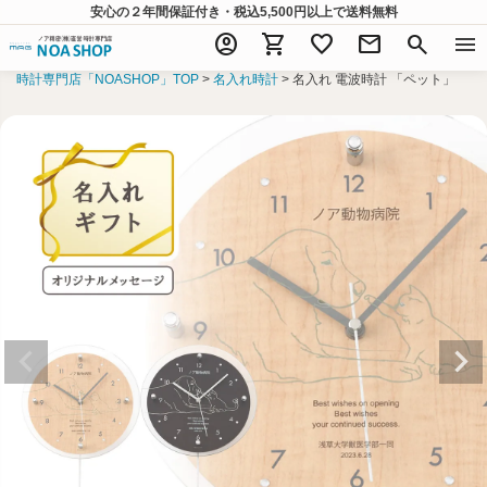
安心の２年間保証付き・税込5,500円以上
で送料無料
account_circle
shopping_cart
favorite
mail
search
menu
時計専門店「NOASHOP」TOP
名入れ時計
名入れ 電波時計 「ペット」