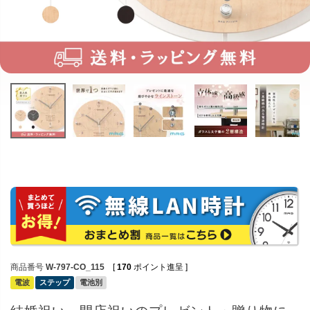
商品番号
W-797-CO_115
[
170
ポイント進呈 ]
電波
ステップ
電池別