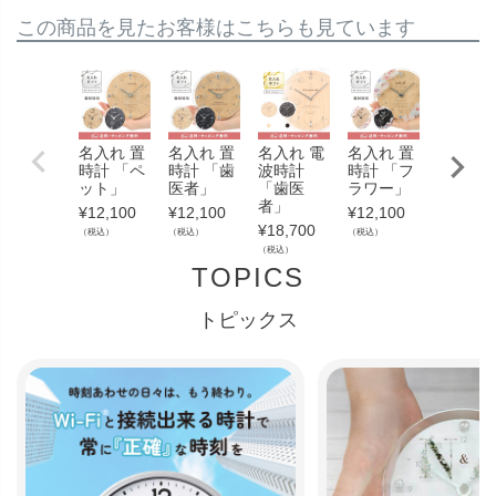
この商品を見たお客様はこちらも見ています
名入れ 置
名入れ 置
名入れ 電
名入れ 置
名入れ 
時計 「ペ
時計 「歯
波時計
時計 「フ
時計 「
ット」
医者」
「歯医
ラワー」
ニシャ
者」
ル」
¥
12,100
¥
12,100
¥
12,100
¥
18,700
¥
12,100
（税込）
（税込）
（税込）
（税込）
（税込）
TOPICS
トピックス