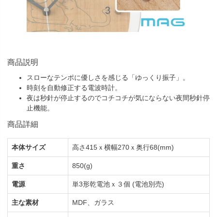
商品説明
スローなテンポに優しさを感じる「ゆっくり振子」。
時刻を自動修正する電波時計。
夜は秒針が停止するのでコチコチが気にならない夜間秒針停
止機能。
商品詳細
本体サイズ
高さ415ｘ横幅270ｘ奥行68(mm)
重さ
850(g)
電源
単3形乾電池ｘ３個 (電池別売)
主な素材
MDF、ガラス