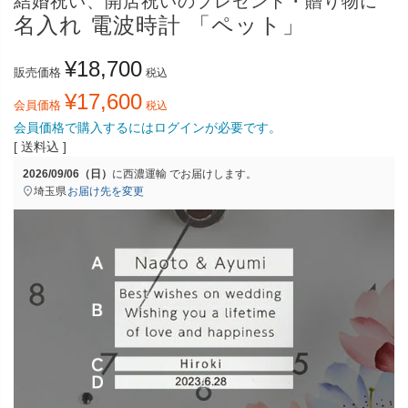
結婚祝い、開店祝いのプレゼント・贈り物に
名入れ 電波時計 「ペット」
¥
18,700
販売価格
税込
¥
17,600
会員価格
税込
会員価格で購入するにはログインが必要です。
送料込
2026/09/06（日）
に
西濃運輸
でお届けします。
埼玉県
お届け先を変更