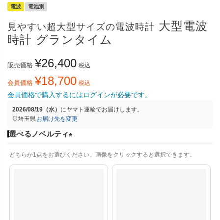
電波
電池別
大型電波
見やすい超大型サイズの電波時計
時計 グランタイム
¥
26,400
販売価格
税込
¥
18,700
会員価格
税込
会員価格で購入するにはログインが必要です。
2026/08/19（水）
に
ヤマト運輸
でお届けします。
埼玉県
お届け先を変更
選べるノベルティ
(
どちらか1点をお選びください。画像をクリックすると選択できます。
必
須
)