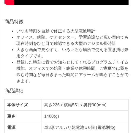
商品特徴
いつも時刻を自動で修正する大型電波時計
オフィス、病院、ケアセンター、学習施設など広い室内でも
現在時刻をひと目で確認できる大型のデジタル掛時計
大きな画面で見やすく、いろいろな場所で使える置き掛け兼
用タイプです。
登録した時刻に音でお知らせしてくれるプログラムチャイム
機能。オフィスでの始業・終業や休憩時間、ご家庭では薬を
飲む時間など毎日きまった時間にアラームが鳴らすことがで
きます。
商品詳細
本体サイズ
高さ226ｘ横幅551ｘ奥行30(mm)
重さ
1400(g)
電源
単3形アルカリ乾電池ｘ6個 (電池別売)