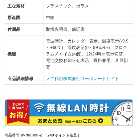
主な素材
プラスチック、ガラス
原産国
中国
付属品
取扱説明書、保証書
電波時計、カレンダー表示、温度表示(-9.9
～+60℃)、湿度表示(0～99％RH)、プログ
機能
ラムチャイム(4個)、12/24時間表示切替、
電池交換お知らせ表示、置掛兼用、音量切
替
商品詳細情報
ノア精密株式会社コーポレートサイト
商品番号
W-780 WH-Z
[
240
ポイント進呈 ]