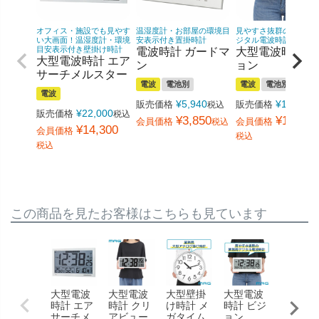
オフィス・施設でも見やす
温湿度計・お部屋の環境目
見やすさ抜群の大型表
い大画面！温湿度計・環境
安表示付き置掛時計
ジタル電波時計
目安表示付き壁掛け時計
電波時計 ガードマ
大型電波時計 
大型電波時計 エア
ン
ョン
サーチメルスター
電波
電池別
電波
電池別
電波
¥
5,940
¥
16,500
販売価格
販売価格
税込
¥
22,000
販売価格
税込
¥
3,850
¥
10,780
会員価格
会員価格
税込
¥
14,300
会員価格
税込
税込
この商品を見たお客様はこちらも見ています
大型電波
大型電波
大型壁掛
大型電波
大型LE
時計 エア
時計 クリ
け時計 メ
時計 ビジ
時計 デ
サーチメ
アビュー
ガタイム
ョン
ブルー