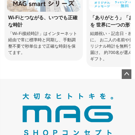
Wi-Fiとつながる、いつでも正確
「ありがとう」「お
な時計
を 世界に一つの形
「Wi-Fi接続時計」はインターネット
結婚祝い・記念日・感
経由で常に標準時と同期し、手動調
に。 お二人の名前や日
整不要で秒単位まで正確な時刻を保
リジナル時計を無料ラ
てます。
届け。 約700名が選
ギフト。
ペー
ジト
ップ
へ