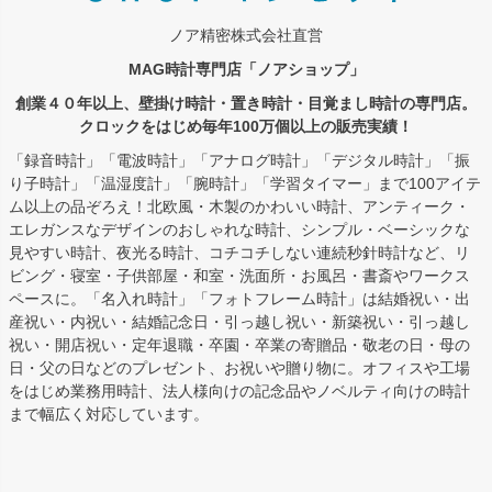
ノア精密株式会社直営
MAG時計専門店「ノアショップ」
創業４０年以上、壁掛け時計・置き時計・目覚まし時計の専門店。
クロックをはじめ毎年100万個以上の販売実績！
「録音時計」「電波時計」「アナログ時計」「デジタル時計」「振
り子時計」「温湿度計」「腕時計」「学習タイマー」まで100アイテ
ム以上の品ぞろえ！北欧風・木製のかわいい時計、アンティーク・
エレガンスなデザインのおしゃれな時計、シンプル・ベーシックな
見やすい時計、夜光る時計、コチコチしない連続秒針時計など、リ
ビング・寝室・子供部屋・和室・洗面所・お風呂・書斎やワークス
ペースに。「名入れ時計」「フォトフレーム時計」は結婚祝い・出
産祝い・内祝い・結婚記念日・引っ越し祝い・新築祝い・引っ越し
祝い・開店祝い・定年退職・卒園・卒業の寄贈品・敬老の日・母の
日・父の日などのプレゼント、お祝いや贈り物に。オフィスや工場
をはじめ業務用時計、法人様向けの記念品やノベルティ向けの時計
まで幅広く対応しています。