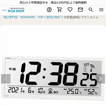
安心の２年間保証付き・税込5,500円以上
で送料無料
account_circle
shopping_cart
favorite
mail
search
menu
時計専門店「NOASHOP」TOP
壁掛け時計
大型電波時計 グランタイム