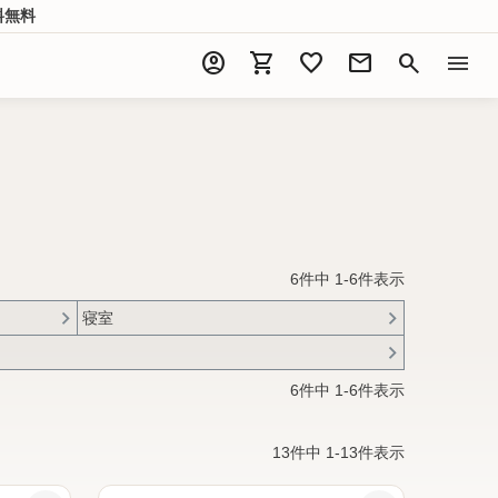
料無料
account_circle
shopping_cart
favorite
mail
search
menu
6
件中
1
-
6
件表示
寝室
6
件中
1
-
6
件表示
13
件中
1
-
13
件表示