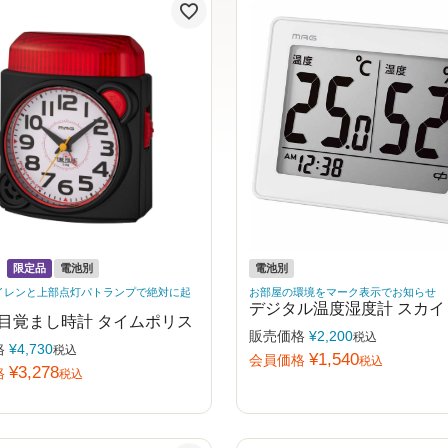
限定品
電池別
電池別
イレンと上部点灯パトランプで絶対に起
お部屋の環境をマーク表示でお知らせ
デジタル温度湿度計 スカイ
目覚まし時計 タイムポリス
販売価格
¥
2,200
税込
格
¥
4,730
税込
¥
1,540
会員価格
税込
¥
3,278
格
税込