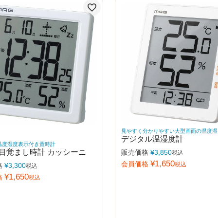
見やすく分かりやすい大型画面の温度湿
デジタル温湿度計
温度湿度表示付き置時計
目覚まし時計 カッシーニ
販売価格
¥
3,850
税込
¥
1,650
会員価格
税込
格
¥
3,300
税込
¥
1,650
格
税込