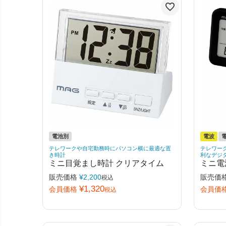
電池別
電波
テレワークや自宅勤務時にパソコン横に最適な置
テレワー
き時計
利なデジ
ミニ目覚まし時計 クリアタイム
ミニ電
販売価格
¥
2,200
販売価
税込
¥
1,320
会員価格
会員価
税込