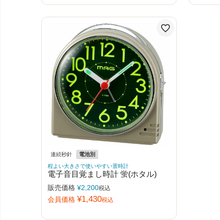
連続秒針
電池別
程よい大きさで使いやすい置時計
電子音目覚まし時計 蛍(ホタル)
販売価格
¥
2,200
税込
¥
1,430
会員価格
税込