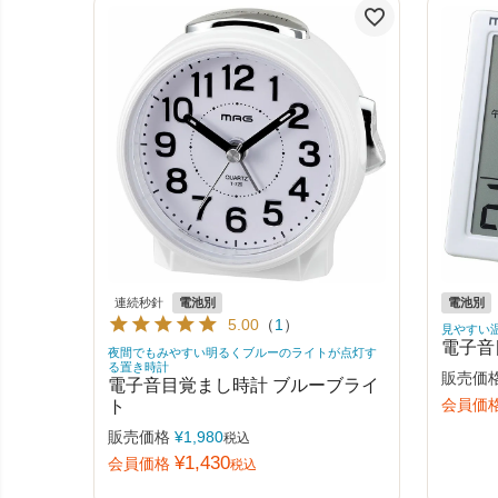
連続秒針
電池別
電池別
5.00
（
1
）
見やすい
電子音
夜間でもみやすい明るくブルーのライトが点灯す
る置き時計
販売価
電子音目覚まし時計 ブルーブライ
ト
会員価
販売価格
¥
1,980
税込
¥
1,430
会員価格
税込