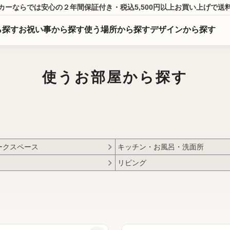
カーならでは
安心の２年間保証付き・税込5,500円以上
お買い上げ
で送
ら
探
す
お祝い事から探す
使う場所から探す
デザインから探す
使うお部屋から探す
ークスペース
キッチン・お風呂・洗面所
リビング