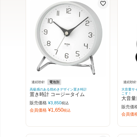
連続秒針
電池別
連続秒針
高級感のある煌めきデザイン置き時計
大音量サ
置き時計 コージータイム
こす！
大音量
販売価格
¥
3,850
税込
販売価
¥
1,650
会員価格
税込
会員価