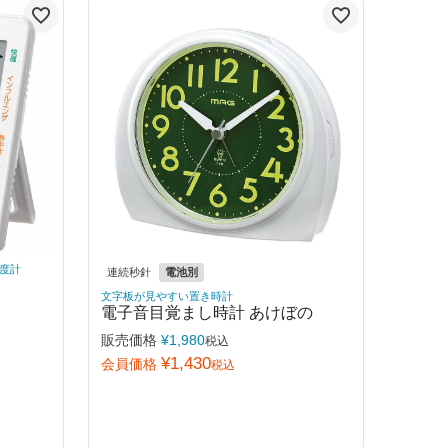
度計
連続秒針
電池別
文字板が見やすい置き時計
電子音目覚まし時計 あけぼの
販売価格
¥
1,980
税込
¥
1,430
会員価格
税込