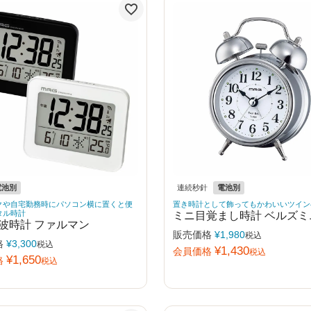
電池別
連続秒針
電池別
クや自宅勤務時にパソコン横に置くと便
置き時計として飾ってもかわいいツイン
タル時計
ミニ目覚まし時計 ベルズミ
波時計 ファルマン
販売価格
¥
1,980
税込
格
¥
3,300
税込
¥
1,430
会員価格
税込
¥
1,650
格
税込