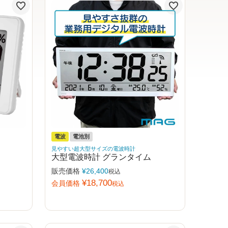
電波
電池別
見やすい超大型サイズの電波時計
大型電波時計 グランタイム
販売価格
¥
26,400
税込
¥
18,700
会員価格
税込