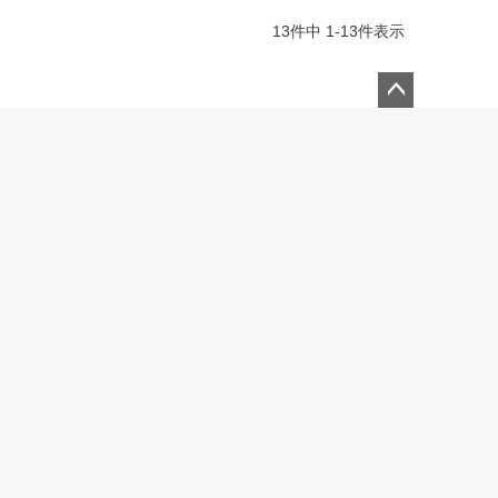
13
件中
1
-
13
件表示
ペー
ジト
ップ
へ