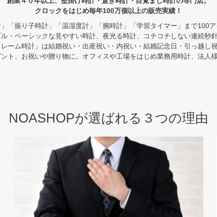
創業４０年以上、壁掛け時計・置き時計・目覚まし時計の専門店。
クロックをはじめ毎年100万個以上の販売実績！
」「振り子時計」「温湿度計」「腕時計」「学習タイマー」まで100
プル・ベーシックな見やすい時計、夜光る時計、コチコチしない連続秒
フレーム時計」は結婚祝い・出産祝い・内祝い・結婚記念日・引っ越し
ゼント、お祝いや贈り物に。オフィスや工場をはじめ業務用時計、法人
NOASHOPが選ばれる３つの理由