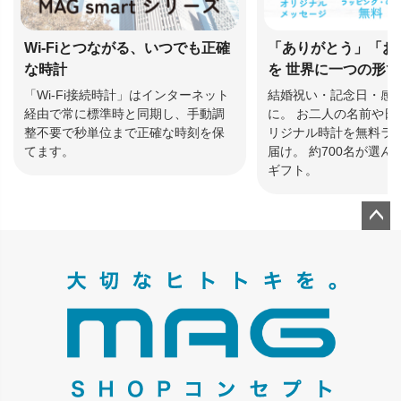
Wi-Fiとつながる、いつでも正確
「ありがとう」「お
な時計
を 世界に一つの形
「Wi-Fi接続時計」はインターネット
結婚祝い・記念日・感
経由で常に標準時と同期し、手動調
に。 お二人の名前や日
整不要で秒単位まで正確な時刻を保
リジナル時計を無料ラ
てます。
届け。 約700名が選
ギフト。
ペー
ジト
ップ
へ