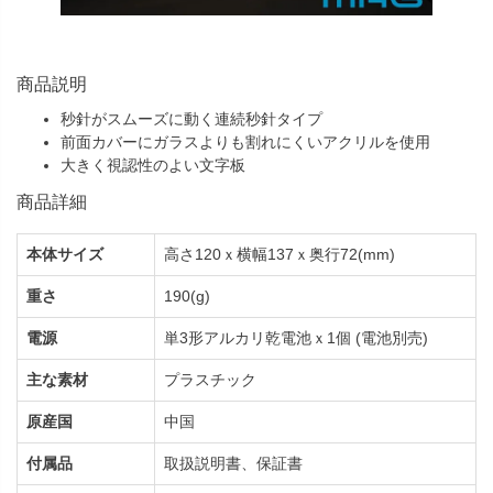
商品説明
秒針がスムーズに動く連続秒針タイプ
前面カバーにガラスよりも割れにくいアクリルを使用
大きく視認性のよい文字板
商品詳細
本体サイズ
高さ120ｘ横幅137ｘ奥行72(mm)
重さ
190(g)
電源
単3形アルカリ乾電池ｘ1個 (電池別売)
主な素材
プラスチック
原産国
中国
付属品
取扱説明書、保証書