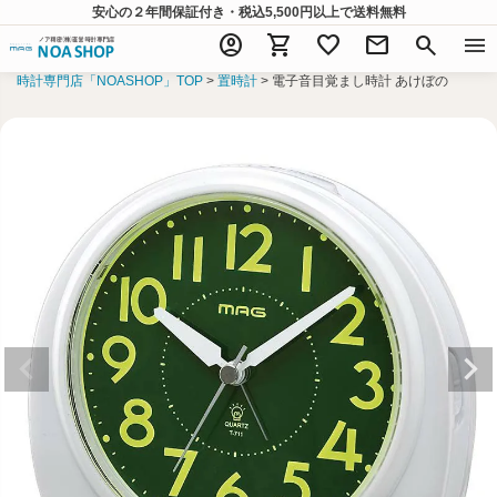
安心の２年間保証付き・税込5,500円以上
で送料無料
account_circle
shopping_cart
favorite
mail
search
menu
時計専門店「NOASHOP」TOP
置時計
電子音目覚まし時計 あけぼの