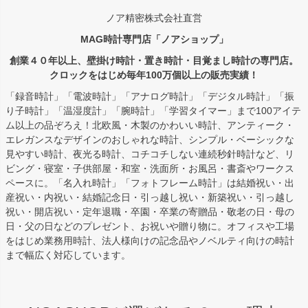
ノア精密株式会社直営
MAG時計専門店「ノアショップ」
創業４０年以上、壁掛け時計・置き時計・目覚まし時計の専門店。
クロックをはじめ毎年100万個以上の販売実績！
「録音時計」「電波時計」「アナログ時計」「デジタル時計」「振
り子時計」「温湿度計」「腕時計」「学習タイマー」まで100アイテ
ム以上の品ぞろえ！北欧風・木製のかわいい時計、アンティーク・
エレガンスなデザインのおしゃれな時計、シンプル・ベーシックな
見やすい時計、夜光る時計、コチコチしない連続秒針時計など、リ
ビング・寝室・子供部屋・和室・洗面所・お風呂・書斎やワークス
ペースに。「名入れ時計」「フォトフレーム時計」は結婚祝い・出
産祝い・内祝い・結婚記念日・引っ越し祝い・新築祝い・引っ越し
祝い・開店祝い・定年退職・卒園・卒業の寄贈品・敬老の日・母の
日・父の日などのプレゼント、お祝いや贈り物に。オフィスや工場
をはじめ業務用時計、法人様向けの記念品やノベルティ向けの時計
まで幅広く対応しています。