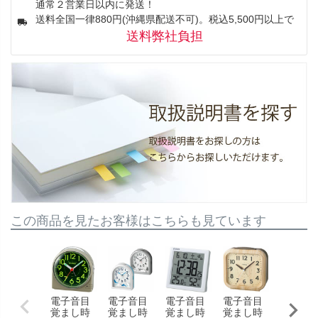
通常２営業日以内に発送！
送料全国一律880円(沖縄県配送不可)。税込5,500円以上で
送料弊社負担
この商品を見たお客様はこちらも見ています
電子音目
電子音目
電子音目
電子音目
電子音
覚まし時
覚まし時
覚まし時
覚まし時
覚まし