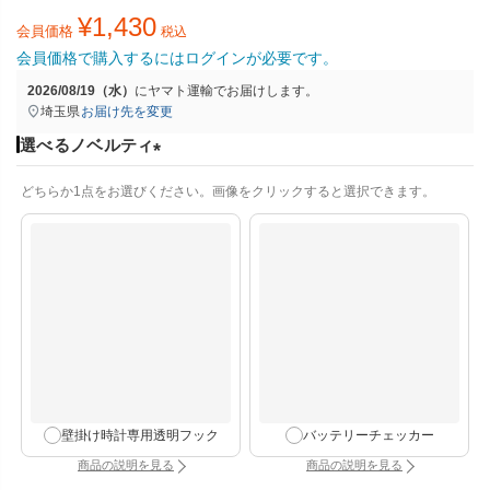
¥
1,430
会員価格
税込
会員価格で購入するにはログインが必要です。
2026/08/19（水）
に
ヤマト運輸
でお届けします。
埼玉県
お届け先を変更
選べるノベルティ
(
どちらか1点をお選びください。画像をクリックすると選択できます。
必
須
)
壁掛け時計専用透明フック
バッテリーチェッカー
商品の説明を見る
商品の説明を見る
：壁掛け時計専用透明フック（別タブで開きます）
：バッテリーチェッカー