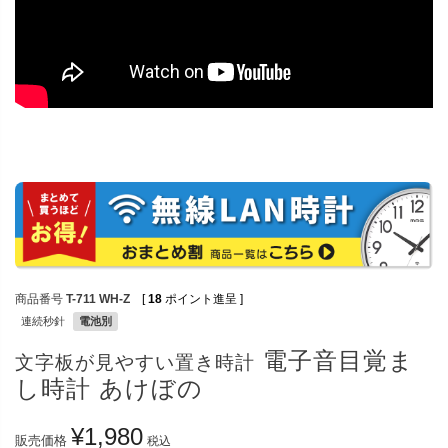
商品番号
T-711 WH-Z
[
18
ポイント進呈 ]
連続秒針
電池別
電子音目覚ま
文字板が見やすい置き時計
し時計 あけぼの
¥
1,980
販売価格
税込