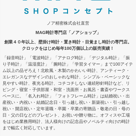
ノア精密株式会社直営
MAG時計専門店「ノアショップ」
創業４０年以上、壁掛け時計・置き時計・目覚まし時計の専門店。
クロックをはじめ毎年100万個以上の販売実績！
「録音時計」「電波時計」「アナログ時計」「デジタル時計」「振
り子時計」「温湿度計」「腕時計」「学習タイマー」まで100アイテ
ム以上の品ぞろえ！北欧風・木製のかわいい時計、アンティーク・
エレガンスなデザインのおしゃれな時計、シンプル・ベーシックな
見やすい時計、夜光る時計、コチコチしない連続秒針時計など、リ
ビング・寝室・子供部屋・和室・洗面所・お風呂・書斎やワークス
ペースに。「名入れ時計」「フォトフレーム時計」は結婚祝い・出
産祝い・内祝い・結婚記念日・引っ越し祝い・新築祝い・引っ越し
祝い・開店祝い・定年退職・卒園・卒業の寄贈品・敬老の日・母の
日・父の日などのプレゼント、お祝いや贈り物に。オフィスや工場
をはじめ業務用時計、法人様向けの記念品やノベルティ向けの時計
まで幅広く対応しています。