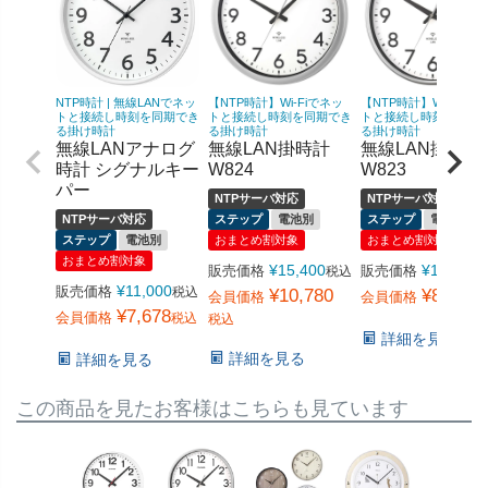
NTP時計 | 無線LANでネッ
【NTP時計】Wi-Fiでネッ
【NTP時計】Wi-Fiでネ
トと接続し時刻を同期でき
トと接続し時刻を同期でき
トと接続し時刻を同期
る掛け時計
る掛け時計
る掛け時計
無線LANアナログ
無線LAN掛時計
無線LAN掛時計
時計 シグナルキー
W824
W823
パー
NTPサーバ対応
NTPサーバ対応
NTPサーバ対応
ステップ
電池別
ステップ
電池別
ステップ
電池別
おまとめ割対象
おまとめ割対象
おまとめ割対象
¥
15,400
¥
12,540
販売価格
販売価格
税込
¥
11,000
販売価格
税込
¥
10,780
¥
8,778
会員価格
会員価格
¥
7,678
会員価格
税込
税込
詳細を見る
詳細を見る
詳細を見る
この商品を見たお客様はこちらも見ています