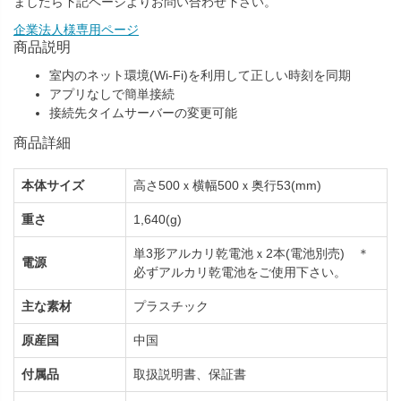
ましたら下記ページよりお問い合わせ下さい。
企業法人様専用ページ
商品説明
室内のネット環境(Wi-Fi)を利用して正しい時刻を同期
アプリなしで簡単接続
接続先タイムサーバーの変更可能
商品詳細
本体サイズ
高さ500ｘ横幅500ｘ奥行53(mm)
重さ
1,640(g)
単3形アルカリ乾電池ｘ2本(電池別売) ＊
電源
必ずアルカリ乾電池をご使用下さい。
主な素材
プラスチック
原産国
中国
付属品
取扱説明書、保証書