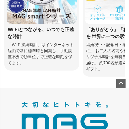
Wi-Fiとつながる、いつでも正確
「ありがとう」「お
な時計
を 世界に一つの形
「Wi-Fi接続時計」はインターネット
結婚祝い・記念日・感
経由で常に標準時と同期し、手動調
に。 お二人の名前や日
整不要で秒単位まで正確な時刻を保
リジナル時計を無料ラ
てます。
届け。 約700名が選
ギフト。
ペー
ジト
ップ
へ