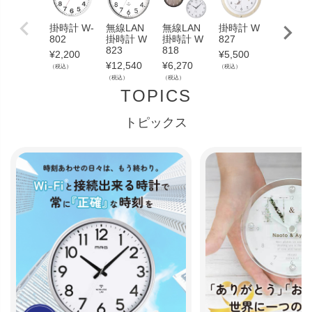
掛時計 W-
無線LAN
無線LAN
掛時計 W
無線LA
802
掛時計 W
掛時計 W
827
掛時計 
823
818
824
¥
2,200
¥
5,500
¥
12,540
¥
6,270
¥
15,400
（税込）
（税込）
（税込）
（税込）
（税込）
TOPICS
トピックス