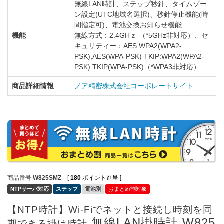
無線LAN時計、ステップ秒針、タイムゾー
ン設定(UTC地域名選択)、秒針停止機能(時
間指定可)、電池交換お知らせ機能
機能
無線方式：2.4GHｚ （*5GHz非対応）、セ
キュリティー：AES:WPA2(WPA2-
PSK),AES(WPA-PSK) TKIP:WPA2(WPA2-
PSK).TKIP(WPA-PSK)（*WPA3非対応）
商品詳細情報
ノア精密株式会社コーポレートサイト
商品番号
W825SMZ
[
180
ポイント進呈 ]
NTPサーバ対応
ステップ
電池別
おまとめ割対象
【NTP時計】Wi-Fiでネットと接続し時刻を同
無線LAN掛時計 W825
期できる掛け時計