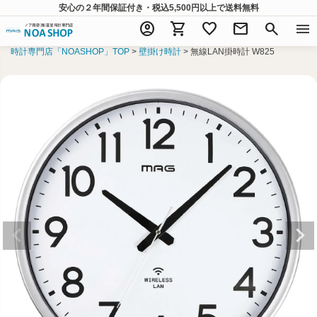
安心の２年間保証付き・税込5,500円以上
で送料無料
account_circle
shopping_cart
favorite
mail
search
menu
時計専門店「NOASHOP」TOP
壁掛け時計
無線LAN掛時計 W825