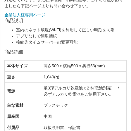
ましたら下記ページよりお問い合わせ下さい。
企業法人様専用ページ
商品説明
室内のネット環境(Wi-Fi)を利用して正しい時刻を同期
アプリなしで簡単接続
接続先タイムサーバーの変更可能
商品詳細
本体サイズ
高さ500ｘ横幅500ｘ奥行53(mm)
重さ
1,640(g)
単3形アルカリ乾電池ｘ2本(電池別売) ＊
電源
必ずアルカリ乾電池をご使用下さい。
主な素材
プラスチック
原産国
中国
付属品
取扱説明書、保証書