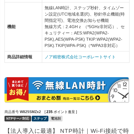
無線LAN時計、ステップ秒針、タイムゾー
ン設定(UTC地域名選択)、秒針停止機能(時
間指定可)、電池交換お知らせ機能
機能
無線方式：2.4GHｚ （*5GHz非対応）、セ
キュリティー：AES:WPA2(WPA2-
PSK),AES(WPA-PSK) TKIP:WPA2(WPA2-
PSK).TKIP(WPA-PSK)（*WPA3非対応）
商品詳細情報
ノア精密株式会社コーポレートサイト
商品番号
W825SMZx2
[
235
ポイント進呈 ]
NTPサーバ対応
ステップ
電池別
【法人導入に最適】 NTP時計｜Wi-Fi接続で時