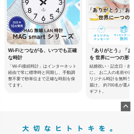
Wi-Fiとつながる、いつでも正確
「ありがとう」「お
な時計
を 世界に一つの形
「Wi-Fi接続時計」はインターネット
結婚祝い・記念日・感
経由で常に標準時と同期し、手動調
に。 お二人の名前や日
整不要で秒単位まで正確な時刻を保
リジナル時計を無料ラ
てます。
届け。 約700名が選
ギフト。
ペー
ジト
ップ
へ