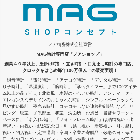
ノア精密株式会社直営
MAG時計専門店「ノアショップ」
創業４０年以上、壁掛け時計・置き時計・目覚まし時計の専門店。
クロックをはじめ毎年100万個以上の販売実績！
「録音時計」「電波時計」「アナログ時計」「デジタル時計」「振
り子時計」「温湿度計」「腕時計」「学習タイマー」まで100アイテ
ム以上の品ぞろえ！北欧風・木製のかわいい時計、アンティーク・
エレガンスなデザインのおしゃれな時計、シンプル・ベーシックな
見やすい時計、夜光る時計、コチコチしない連続秒針時計など、リ
ビング・寝室・子供部屋・和室・洗面所・お風呂・書斎やワークス
ペースに。「名入れ時計」「フォトフレーム時計」は結婚祝い・出
産祝い・内祝い・結婚記念日・引っ越し祝い・新築祝い・引っ越し
祝い・開店祝い・定年退職・卒園・卒業の寄贈品・敬老の日・母の
日・父の日などのプレゼント、お祝いや贈り物に。オフィスや工場