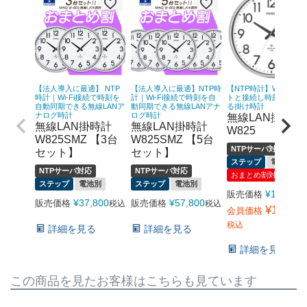
【法人導入に最適】 NTP
【法人導入に最適】NTP時
【NTP時計】Wi-Fiでネ
時計｜Wi-Fi接続で時刻を
計｜Wi-Fi接続で時刻を自
トと接続し時刻を同期
自動同期できる無線LANア
動同期できる無線LANアナ
る掛け時計
ナログ時計
ログ時計
無線LAN掛時計
無線LAN掛時計
無線LAN掛時計
W825
W825SMZ 【3台
W825SMZ 【5台
NTPサーバ対応
セット】
セット】
ステップ
電池別
NTPサーバ対応
NTPサーバ対応
おまとめ割対象
ステップ
電池別
ステップ
電池別
¥
19,800
販売価格
¥
37,800
¥
57,800
販売価格
販売価格
税込
税込
¥
14,080
会員価格
税込
詳細を見る
詳細を見る
詳細を見る
この商品を見たお客様はこちらも見ています