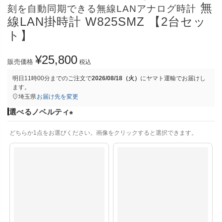
無
刻を自動同期できる無線LANアナログ時計
線LAN掛時計 W825SMZ 【2台セッ
ト】
¥
25,800
販売価格
税込
明日
11時00分
までのご注文で
2026/08/18（火）
に
ヤマト運輸
でお届けし
ます。
埼玉県
お届け先を変更
選べるノベルティ
(
どちらか1点をお選びください。画像をクリックすると選択できます。
必
須
)