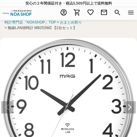
安心の２年間保証付き・税込5,500円以上
で送料無料
account_circle
shopping_cart
favorite
mail
search
menu
時計専門店「NOASHOP」TOP
おまとめ割り
無線LAN掛時計 W825SMZ 【2台セット】