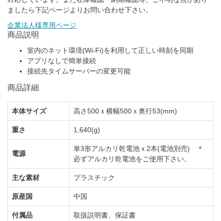
ましたら下記ページよりお問い合わせ下さい。
企業法人様専用ページ
商品説明
室内のネット環境(Wi-Fi)を利用して正しい時刻を同期
アプリなしで簡単接続
接続先タイムサーバーの変更可能
商品詳細
本体サイズ
高さ500ｘ横幅500ｘ奥行53(mm)
重さ
1,640(g)
単3形アルカリ乾電池ｘ2本(電池別売) ＊
電源
必ずアルカリ乾電池をご使用下さい。
主な素材
プラスチック
原産国
中国
付属品
取扱説明書、保証書