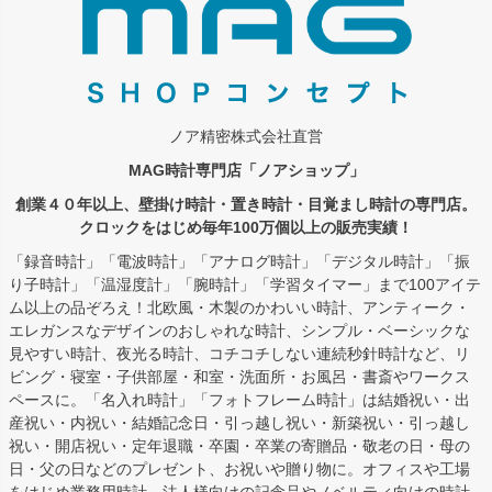
ノア精密株式会社直営
MAG時計専門店「ノアショップ」
創業４０年以上、壁掛け時計・置き時計・目覚まし時計の専門店。
クロックをはじめ毎年100万個以上の販売実績！
「録音時計」「電波時計」「アナログ時計」「デジタル時計」「振
り子時計」「温湿度計」「腕時計」「学習タイマー」まで100アイテ
ム以上の品ぞろえ！北欧風・木製のかわいい時計、アンティーク・
エレガンスなデザインのおしゃれな時計、シンプル・ベーシックな
見やすい時計、夜光る時計、コチコチしない連続秒針時計など、リ
ビング・寝室・子供部屋・和室・洗面所・お風呂・書斎やワークス
ペースに。「名入れ時計」「フォトフレーム時計」は結婚祝い・出
産祝い・内祝い・結婚記念日・引っ越し祝い・新築祝い・引っ越し
祝い・開店祝い・定年退職・卒園・卒業の寄贈品・敬老の日・母の
日・父の日などのプレゼント、お祝いや贈り物に。オフィスや工場