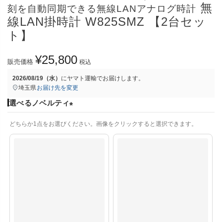
無
刻を自動同期できる無線LANアナログ時計
線LAN掛時計 W825SMZ 【2台セッ
ト】
¥
25,800
販売価格
税込
2026/08/19（水）
に
ヤマト運輸
でお届けします。
埼玉県
お届け先を変更
選べるノベルティ
(
どちらか1点をお選びください。画像をクリックすると選択できます。
必
須
)