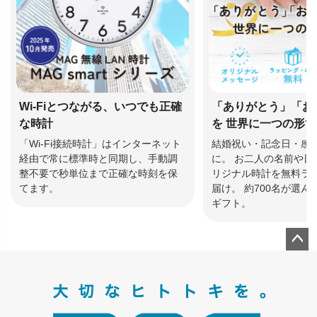
Wi-Fiとつながる、いつでも正確
「ありがとう」「お
な時計
を 世界に一つの形
「Wi-Fi接続時計」はインターネット
結婚祝い・記念日・感
経由で常に標準時と同期し、手動調
に。 お二人の名前や日
整不要で秒単位まで正確な時刻を保
リジナル時計を無料ラ
てます。
届け。 約700名が選
ギフト。
ペー
ジト
ップ
へ