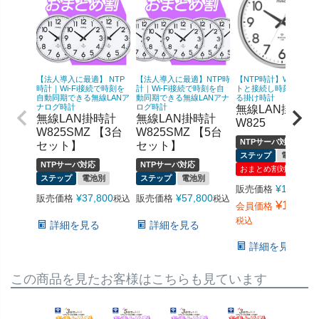
【法人導入に最適】 NTP
【法人導入に最適】NTP時
【NTP時計】Wi-Fiでネ
時計｜Wi-Fi接続で時刻を
計｜Wi-Fi接続で時刻を自
トと接続し時刻を同期
自動同期できる無線LANア
動同期できる無線LANアナ
る掛け時計
ナログ時計
ログ時計
無線LAN掛時計
無線LAN掛時計
無線LAN掛時計
W825
W825SMZ 【3台
W825SMZ 【5台
NTPサーバ対応
セット】
セット】
ステップ
電池別
NTPサーバ対応
NTPサーバ対応
おまとめ割対象
ステップ
電池別
ステップ
電池別
¥
19,800
販売価格
¥
37,800
¥
57,800
販売価格
販売価格
税込
税込
¥
14,080
会員価格
税込
詳細を見る
詳細を見る
詳細を見る
この商品を見たお客様はこちらも見ています