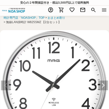
安心の２年間保証付き・税込5,500円以上
で送料無料
account_circle
shopping_cart
favorite
mail
search
menu
時計専門店「NOASHOP」TOP
おまとめ割り
無線LAN掛時計 W825SMZ 【2台セット】