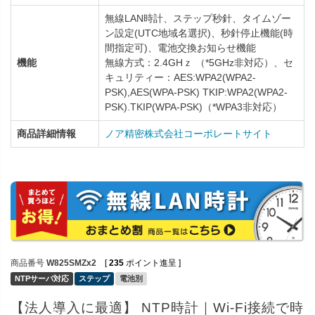
無線LAN時計、ステップ秒針、タイムゾー
ン設定(UTC地域名選択)、秒針停止機能(時
間指定可)、電池交換お知らせ機能
機能
無線方式：2.4GHｚ （*5GHz非対応）、セ
キュリティー：AES:WPA2(WPA2-
PSK),AES(WPA-PSK) TKIP:WPA2(WPA2-
PSK).TKIP(WPA-PSK)（*WPA3非対応）
商品詳細情報
ノア精密株式会社コーポレートサイト
商品番号
W825SMZx2
[
235
ポイント進呈 ]
NTPサーバ対応
ステップ
電池別
【法人導入に最適】 NTP時計｜Wi-Fi接続で時