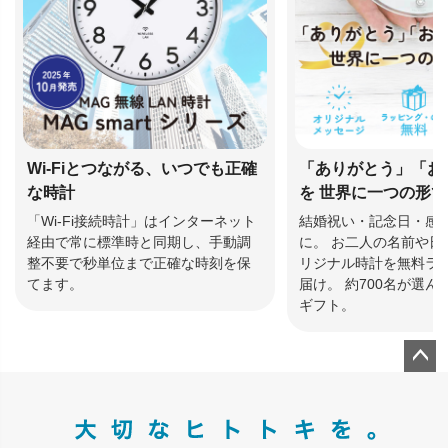
Wi-Fiとつながる、いつでも正確
「ありがとう」「お
な時計
を 世界に一つの形
「Wi-Fi接続時計」はインターネット
結婚祝い・記念日・感
経由で常に標準時と同期し、手動調
に。 お二人の名前や日
整不要で秒単位まで正確な時刻を保
リジナル時計を無料ラ
てます。
届け。 約700名が選
ギフト。
ペー
ジト
ップ
へ