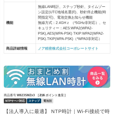
無線LAN時計、ステップ秒針、タイムゾー
ン設定(UTC地域名選択)、秒針停止機能(時
間指定可)、電池交換お知らせ機能
機能
無線方式：2.4GHｚ （*5GHz非対応）、セ
キュリティー：AES:WPA2(WPA2-
PSK),AES(WPA-PSK) TKIP:WPA2(WPA2-
PSK).TKIP(WPA-PSK)（*WPA3非対応）
商品詳細情報
ノア精密株式会社コーポレートサイト
商品番号
W823SMZx3
[
216
ポイント進呈 ]
NTPサーバ対応
ステップ
電池別
【法人導入に最適】 NTP時計｜Wi-Fi接続で時