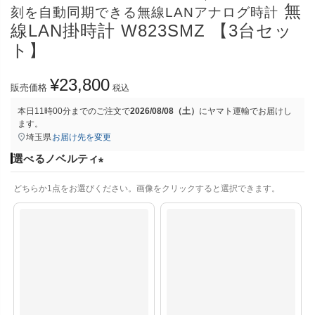
無
刻を自動同期できる無線LANアナログ時計
線LAN掛時計 W823SMZ 【3台セッ
ト】
¥
23,800
販売価格
税込
本日
11時00分
までのご注文で
2026/08/08（土）
に
ヤマト運輸
でお届けし
ます。
埼玉県
お届け先を変更
選べるノベルティ
(
どちらか1点をお選びください。画像をクリックすると選択できます。
必
須
)