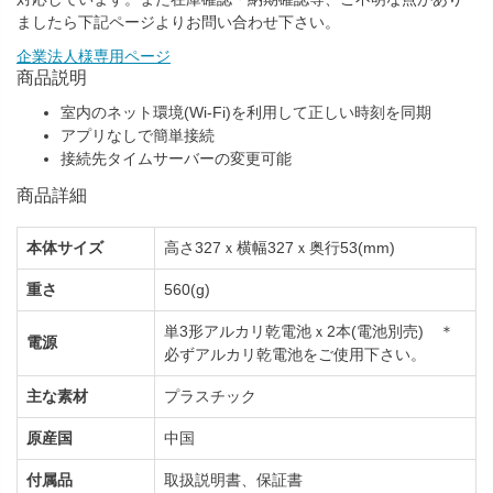
ましたら下記ページよりお問い合わせ下さい。
企業法人様専用ページ
商品説明
室内のネット環境(Wi-Fi)を利用して正しい時刻を同期
アプリなしで簡単接続
接続先タイムサーバーの変更可能
商品詳細
本体サイズ
高さ327ｘ横幅327ｘ奥行53(mm)
重さ
560(g)
単3形アルカリ乾電池ｘ2本(電池別売) ＊
電源
必ずアルカリ乾電池をご使用下さい。
主な素材
プラスチック
原産国
中国
付属品
取扱説明書、保証書