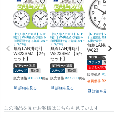
【法人導入に最適】 NTP
【法人導入に最適】 NTP
【NTP時計】Wi-Fiでネ
時計｜Wi-Fi接続で時刻を
時計｜Wi-Fi接続で時刻を
トと接続し時刻を同期
自動同期できる無線LANア
自動同期できる無線LANア
る掛け時計
ナログ時計
ナログ時計
無線LAN掛時計
無線LAN掛時計
無線LAN掛時計
W823
W823SMZ 【2台
W823SMZ 【5台
NTPサーバ対応
セット】
セット】
ステップ
電池別
NTPサーバ対応
NTPサーバ対応
おまとめ割対象
ステップ
電池別
ステップ
電池別
¥
12,540
販売価格
¥
16,800
¥
37,800
販売価格
販売価格
税込
税込
¥
8,778
会員価格
詳細を見る
詳細を見る
詳細を見る
この商品を見たお客様はこちらも見ています