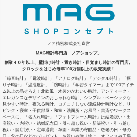
ノア精密株式会社直営
MAG時計専門店「ノアショップ」
創業４０年以上、壁掛け時計・置き時計・目覚まし時計の専門店。
クロックをはじめ毎年100万個以上の販売実績！
「録音時計」「電波時計」「アナログ時計」「デジタル時計」「振
り子時計」「温湿度計」「腕時計」「学習タイマー」まで100アイテ
ム以上の品ぞろえ！北欧風・木製のかわいい時計、アンティーク・
エレガンスなデザインのおしゃれな時計、シンプル・ベーシックな
見やすい時計、夜光る時計、コチコチしない連続秒針時計など、リ
ビング・寝室・子供部屋・和室・洗面所・お風呂・書斎やワークス
ペースに。「名入れ時計」「フォトフレーム時計」は結婚祝い・出
産祝い・内祝い・結婚記念日・引っ越し祝い・新築祝い・引っ越し
祝い・開店祝い・定年退職・卒園・卒業の寄贈品・敬老の日・母の
日・父の日などのプレゼント、お祝いや贈り物に。オフィスや工場