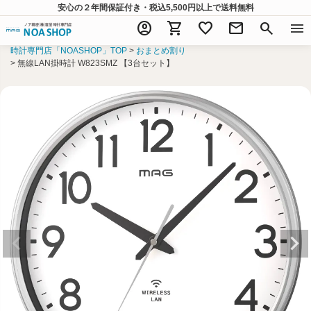
安心の２年間保証付き・税込5,500円以上
で送料無料
account_circle
shopping_cart
favorite
mail
search
menu
時計専門店「NOASHOP」TOP
おまとめ割り
無線LAN掛時計 W823SMZ 【3台セット】