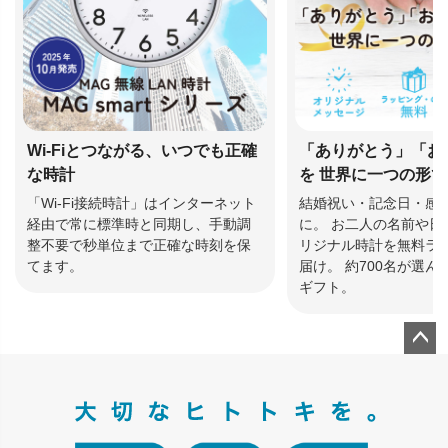
Wi-Fiとつながる、いつでも正確
「ありがとう」「お
な時計
を 世界に一つの形
「Wi-Fi接続時計」はインターネット
結婚祝い・記念日・感
経由で常に標準時と同期し、手動調
に。 お二人の名前や日
整不要で秒単位まで正確な時刻を保
リジナル時計を無料ラ
てます。
届け。 約700名が選
ギフト。
ペー
ジト
ップ
へ