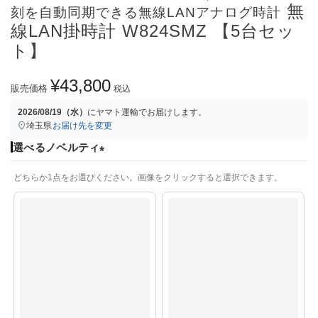
無
刻を自動同期できる無線LANアナログ時計
線LAN掛時計 W824SMZ 【5台セッ
ト】
¥
43,800
販売価格
税込
2026/08/19（水）
に
ヤマト運輸
でお届けします。
埼玉県
お届け先を変更
選べるノベルティ
(
どちらか1点をお選びください。画像をクリックすると選択できます。
必
須
)