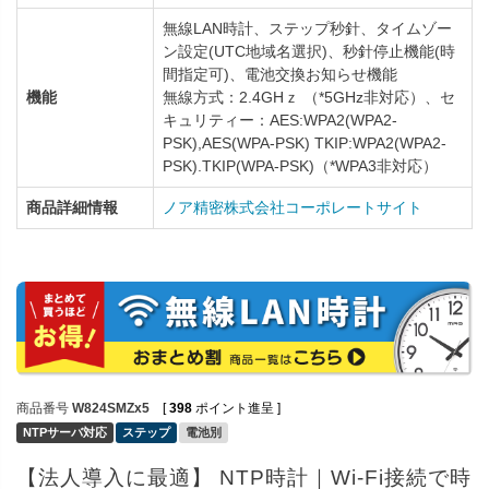
無線LAN時計、ステップ秒針、タイムゾー
ン設定(UTC地域名選択)、秒針停止機能(時
間指定可)、電池交換お知らせ機能
機能
無線方式：2.4GHｚ （*5GHz非対応）、セ
キュリティー：AES:WPA2(WPA2-
PSK),AES(WPA-PSK) TKIP:WPA2(WPA2-
PSK).TKIP(WPA-PSK)（*WPA3非対応）
商品詳細情報
ノア精密株式会社コーポレートサイト
商品番号
W824SMZx5
[
398
ポイント進呈 ]
NTPサーバ対応
ステップ
電池別
【法人導入に最適】 NTP時計｜Wi-Fi接続で時