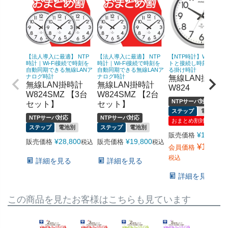
【法人導入に最適】 NTP
【法人導入に最適】 NTP
【NTP時計】Wi-Fiでネ
時計｜Wi-Fi接続で時刻を
時計｜Wi-Fi接続で時刻を
トと接続し時刻を同期
自動同期できる無線LANア
自動同期できる無線LANア
る掛け時計
ナログ時計
ナログ時計
無線LAN掛時計
無線LAN掛時計
無線LAN掛時計
W824
W824SMZ 【3台
W824SMZ 【2台
NTPサーバ対応
セット】
セット】
ステップ
電池別
NTPサーバ対応
NTPサーバ対応
おまとめ割対象
ステップ
電池別
ステップ
電池別
¥
15,400
販売価格
¥
28,800
¥
19,800
販売価格
販売価格
税込
税込
¥
10,780
会員価格
税込
詳細を見る
詳細を見る
詳細を見る
この商品を見たお客様はこちらも見ています