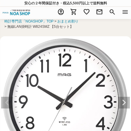
安心の２年間保証付き・税込5,500円以上
で送料無料
account_circle
shopping_cart
favorite
mail
search
menu
時計専門店「NOASHOP」TOP
おまとめ割り
無線LAN掛時計 W824SMZ 【5台セット】