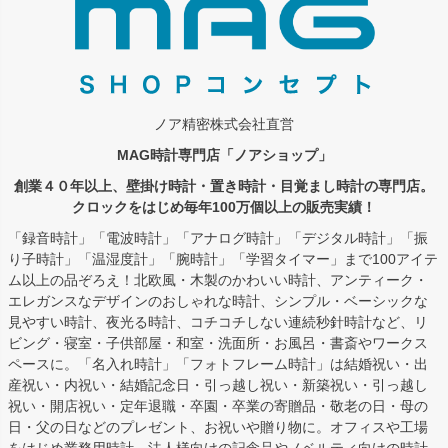
ノア精密株式会社直営
MAG時計専門店「ノアショップ」
創業４０年以上、壁掛け時計・置き時計・目覚まし時計の専門店。
クロックをはじめ毎年100万個以上の販売実績！
「録音時計」「電波時計」「アナログ時計」「デジタル時計」「振
り子時計」「温湿度計」「腕時計」「学習タイマー」まで100アイテ
ム以上の品ぞろえ！北欧風・木製のかわいい時計、アンティーク・
エレガンスなデザインのおしゃれな時計、シンプル・ベーシックな
見やすい時計、夜光る時計、コチコチしない連続秒針時計など、リ
ビング・寝室・子供部屋・和室・洗面所・お風呂・書斎やワークス
ペースに。「名入れ時計」「フォトフレーム時計」は結婚祝い・出
産祝い・内祝い・結婚記念日・引っ越し祝い・新築祝い・引っ越し
祝い・開店祝い・定年退職・卒園・卒業の寄贈品・敬老の日・母の
日・父の日などのプレゼント、お祝いや贈り物に。オフィスや工場