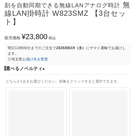
無
刻を自動同期できる無線LANアナログ時計
線LAN掛時計 W823SMZ 【3台セッ
ト】
¥
23,800
販売価格
税込
明日
11時00分
までのご注文で
2026/08/19（水）
に
ヤマト運輸
でお届けし
ます。
埼玉県
お届け先を変更
選べるノベルティ
(
どちらか1点をお選びください。画像をクリックすると選択できます。
必
須
)