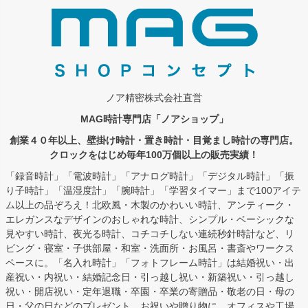
ノア精密株式会社直営
MAG時計専門店「ノアショップ」
創業４０年以上、壁掛け時計・置き時計・目覚まし時計の専門店。
クロックをはじめ毎年100万個以上の販売実績！
「録音時計」「電波時計」「アナログ時計」「デジタル時計」「振
り子時計」「温湿度計」「腕時計」「学習タイマー」まで100アイテ
ム以上の品ぞろえ！北欧風・木製のかわいい時計、アンティーク・
エレガンスなデザインのおしゃれな時計、シンプル・ベーシックな
見やすい時計、夜光る時計、コチコチしない連続秒針時計など、リ
ビング・寝室・子供部屋・和室・洗面所・お風呂・書斎やワークス
ペースに。「名入れ時計」「フォトフレーム時計」は結婚祝い・出
産祝い・内祝い・結婚記念日・引っ越し祝い・新築祝い・引っ越し
祝い・開店祝い・定年退職・卒園・卒業の寄贈品・敬老の日・母の
日・父の日などのプレゼント、お祝いや贈り物に。オフィスや工場