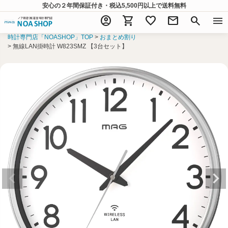
安心の２年間保証付き・税込5,500円以上
で送料無料
account_circle
shopping_cart
favorite
mail
search
menu
時計専門店「NOASHOP」TOP
おまとめ割り
無線LAN掛時計 W823SMZ 【3台セット】