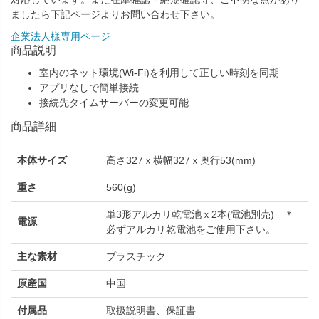
ましたら下記ページよりお問い合わせ下さい。
企業法人様専用ページ
商品説明
室内のネット環境(Wi-Fi)を利用して正しい時刻を同期
アプリなしで簡単接続
接続先タイムサーバーの変更可能
商品詳細
本体サイズ
高さ327ｘ横幅327ｘ奥行53(mm)
重さ
560(g)
単3形アルカリ乾電池ｘ2本(電池別売) ＊
電源
必ずアルカリ乾電池をご使用下さい。
主な素材
プラスチック
原産国
中国
付属品
取扱説明書、保証書