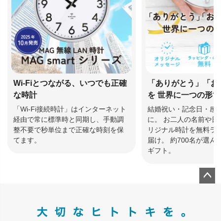
Wi-Fiとつながる、いつでも正確
「ありがとう」「お
な時計
を 世界に一つの形
「Wi-Fi接続時計」はインターネット
結婚祝い・記念日・感
経由で常に標準時と同期し、手動調
に。 お二人の名前や日
整不要で秒単位まで正確な時刻を保
リジナル時計を無料ラ
てます。
届け。 約700名が選
ギフト。
ペー
ジト
ップ
へ