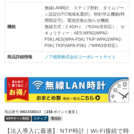
無線LAN時計、ステップ秒針、タイムゾー
ン設定(UTC地域名選択)、秒針停止機能(時
間指定可)、電池交換お知らせ機能
機能
無線方式：2.4GHｚ （*5GHz非対応）、セ
キュリティー：AES:WPA2(WPA2-
PSK),AES(WPA-PSK) TKIP:WPA2(WPA2-
PSK).TKIP(WPA-PSK)（*WPA3非対応）
商品詳細情報
ノア精密株式会社コーポレートサイト
商品番号
W823SMZx3
[
216
ポイント進呈 ]
NTPサーバ対応
ステップ
電池別
【法人導入に最適】 NTP時計｜Wi-Fi接続で時