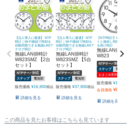
【法人導入に最適】 NTP
【法人導入に最適】 NTP
【NTP時計】Wi-Fiでネ
時計｜Wi-Fi接続で時刻を
時計｜Wi-Fi接続で時刻を
トと接続し時刻を同期
自動同期できる無線LANア
自動同期できる無線LANア
る掛け時計
ナログ時計
ナログ時計
無線LAN掛時計
無線LAN掛時計
無線LAN掛時計
W823
W823SMZ 【2台
W823SMZ 【5台
NTPサーバ対応
セット】
セット】
ステップ
電池別
NTPサーバ対応
NTPサーバ対応
おまとめ割対象
ステップ
電池別
ステップ
電池別
¥
12,540
販売価格
¥
16,800
¥
37,800
販売価格
販売価格
税込
税込
¥
8,778
会員価格
詳細を見る
詳細を見る
詳細を見る
この商品を見たお客様はこちらも見ています