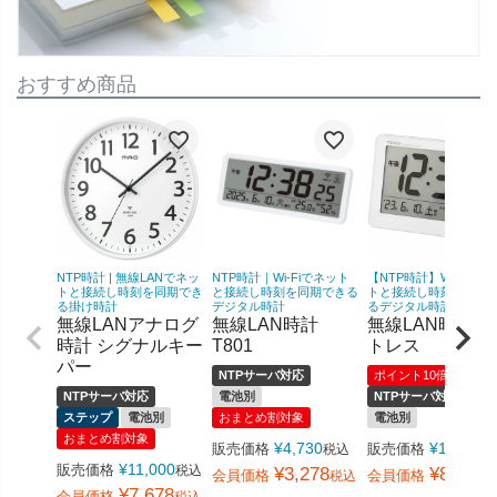
おすすめ商品
NTP時計 | 無線LANでネッ
NTP時計｜Wi-Fiでネット
【NTP時計】Wi-Fiでネ
トと接続し時刻を同期でき
と接続し時刻を同期できる
トと接続し時刻を同期
る掛け時計
デジタル時計
るデジタル時計
無線LANアナログ
無線LAN時計
無線LAN時計 
時計 シグナルキー
T801
トレス
パー
NTPサーバ対応
ポイント10倍！
NTPサーバ対応
電池別
NTPサーバ対応
ステップ
電池別
おまとめ割対象
電池別
おまとめ割対象
¥
4,730
¥
19,800
販売価格
販売価格
税込
¥
11,000
販売価格
税込
¥
3,278
¥
8,778
会員価格
会員価格
税込
¥
7,678
会員価格