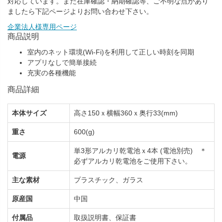
対応しています。また在庫確認・納期確認等、ご不明な点があり
ましたら下記ページよりお問い合わせ下さい。
企業法人様専用ページ
商品説明
室内のネット環境(Wi-Fi)を利用して正しい時刻を同期
アプリなしで簡単接続
充実の各種機能
商品詳細
本体サイズ
高さ150ｘ横幅360ｘ奥行33(mm)
重さ
600(g)
単3形アルカリ乾電池ｘ4本 (電池別売) ＊
電源
必ずアルカリ乾電池をご使用下さい。
主な素材
プラスチック、ガラス
原産国
中国
付属品
取扱説明書、保証書