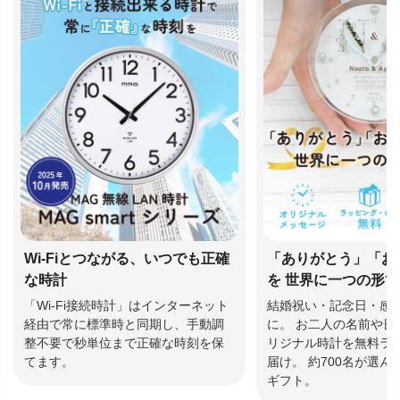
Wi-Fiとつながる、いつでも正確
「ありがとう」「お
な時計
を 世界に一つの形
「Wi-Fi接続時計」はインターネット
結婚祝い・記念日・感
経由で常に標準時と同期し、手動調
に。 お二人の名前や日
整不要で秒単位まで正確な時刻を保
リジナル時計を無料ラ
てます。
届け。 約700名が選
ギフト。