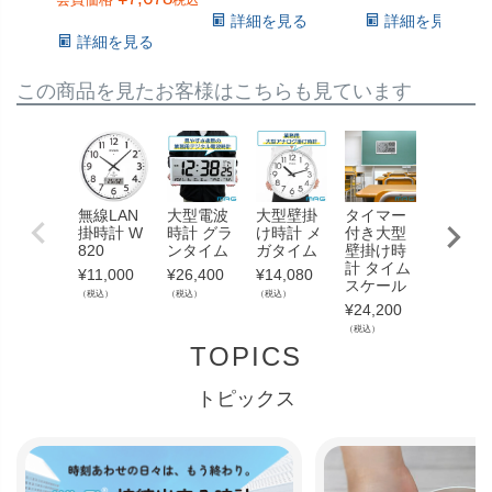
税込
詳細を見る
詳細を見る
詳細を見る
この商品を見たお客様はこちらも見ています
無線LAN
大型電波
大型壁掛
タイマー
大型電
掛時計 W
時計 グラ
け時計 メ
付き大型
時計 ビ
820
ンタイム
ガタイム
壁掛け時
ョン
計 タイム
¥
11,000
¥
26,400
¥
14,080
¥
16,500
スケール
（税込）
（税込）
（税込）
（税込）
¥
24,200
（税込）
TOPICS
トピックス