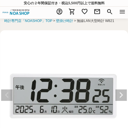
安心の２年間保証付き・税込5,500円以上
で送料無料
account_circle
shopping_cart
favorite
mail
search
menu
時計専門店「NOASHOP」TOP
壁掛け時計
無線LAN大型時計 W821