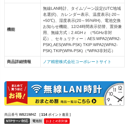
無線LAN時計、タイムゾーン設定(UTC地域
名選択)、カレンダー表示、温度表示(-20～
+50℃)、湿度表示(20～95%RH)、電池交換
お知らせ機能、12/24時間表示切替、置掛兼
機能
用、無線方式：2.4GHｚ （*5GHz非対
応）、セキュリティー：AES:WPA2(WPA2-
PSK),AES(WPA-PSK) TKIP:WPA2(WPA2-
PSK).TKIP(WPA-PSK)（*WPA3非対応）
商品詳細情報
ノア精密株式会社コーポレートサイト
商品番号
W821WHZ
[
114
ポイント進呈 ]
NTPサーバ対応
電池別
おまとめ割対象