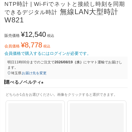
NTP時計 | Wi-Fiでネットと接続し時刻を同期
無線LAN大型時計
できるデジタル時計
W821
¥
12,540
販売価格
税込
¥
8,778
会員価格
税込
会員価格で購入するにはログインが必要です。
明日
11時00分
までのご注文で
2026/08/19（水）
に
ヤマト運輸
でお届けし
ます。
埼玉県
お届け先を変更
選べるノベルティ
(
どちらか1点をお選びください。画像をクリックすると選択できます。
必
須
)