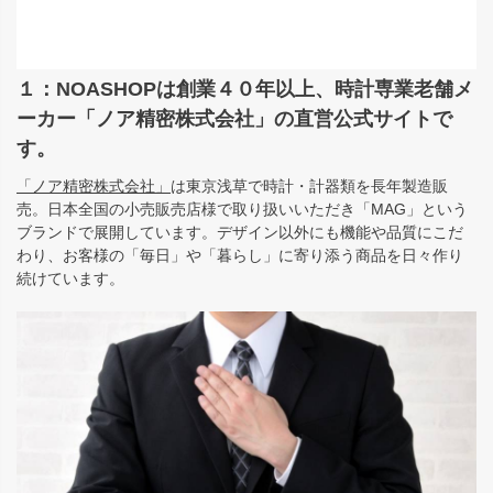
１：NOASHOPは創業４０年以上、時計専業老舗メ
ーカー「ノア精密株式会社」の直営公式サイトで
す。
「ノア精密株式会社」
は東京浅草で時計・計器類を長年製造販
売。日本全国の小売販売店様で取り扱いいただき「MAG」という
ブランドで展開しています。デザイン以外にも機能や品質にこだ
わり、お客様の「毎日」や「暮らし」に寄り添う商品を日々作り
続けています。