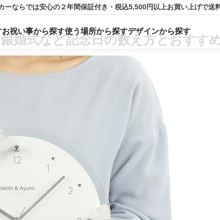
カーならでは
安心の２年間保証付き・税込5,500円以上
お買い上げ
で送
す
お祝い事から探す
使う場所から探す
デザインから探す
・銀婚式など記念日の数え方とおすす