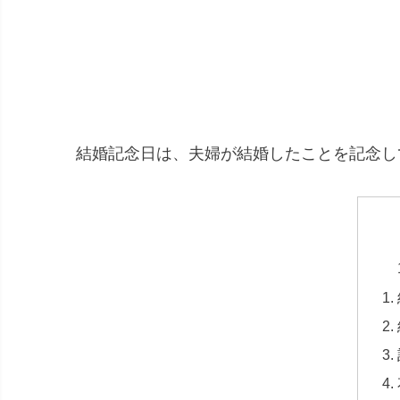
4
0
11
7
18
4
25
結婚記念日は、夫婦が結婚したことを記念し
1