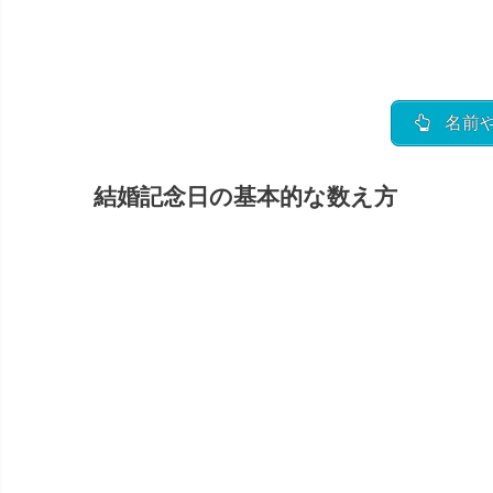
金
土
名前や
6
結婚記念日の基本的な数え方
2
13
9
20
6
27
金
土