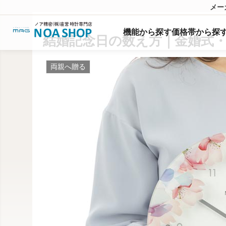
メー
機能
から
探
す
価格帯から探
結婚記念日の数え方｜金婚式
両親へ贈る