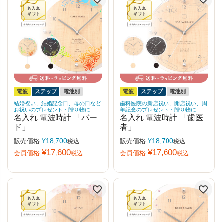
電波
ステップ
電池別
電波
ステップ
電池別
結婚祝い、結婚記念日、母の日など
歯科医院の新店祝い、開店祝い、周
お祝いのプレゼント・贈り物に
年記念のプレゼント・贈り物に
名入れ 電波時計 「バー
名入れ 電波時計 「歯医
ド」
者」
¥
18,700
¥
18,700
販売価格
販売価格
税込
税込
¥
17,600
¥
17,600
会員価格
会員価格
税込
税込