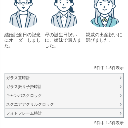
結婚記念日の記念
母の誕生日祝い
親戚の出産祝いに
にオーダーしまし
に、姉妹で購入ま
選びました。
た。
した。
5
件中
1
-
5
件表示
ガラス置時計
ガラス振り子掛時計
キャンバスクロック
スクエアアクリルクロック
フォトフレーム時計
5
件中
1
-
5
件表示