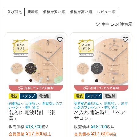
並び替え
新着順
価格が安い順
価格が高い順
レビュー順
34
件中
1
-
34
件表示
電波
ステップ
電池別
電波
ステップ
電池別
結婚祝い、出産祝い、新築祝いのプ
美容室の新店祝い、開店祝い、周年
レゼント・贈り物に
記念のプレゼント・贈り物に
名入れ 電波時計 「楽
名入れ 電波時計 「ヘア
器」
サロン」
¥
18,700
¥
18,700
販売価格
販売価格
税込
税込
¥
17,600
¥
17,600
会員価格
会員価格
税込
税込