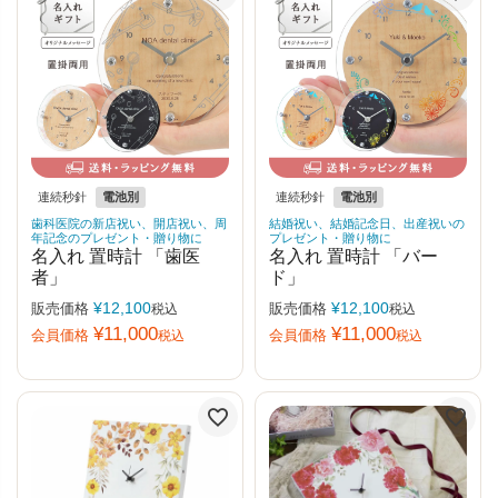
連続秒針
電池別
連続秒針
電池別
歯科医院の新店祝い、開店祝い、周
結婚祝い、結婚記念日、出産祝いの
年記念のプレゼント・贈り物に
プレゼント・贈り物に
名入れ 置時計 「歯医
名入れ 置時計 「バー
者」
ド」
¥
12,100
¥
12,100
販売価格
販売価格
税込
税込
¥
11,000
¥
11,000
会員価格
会員価格
税込
税込