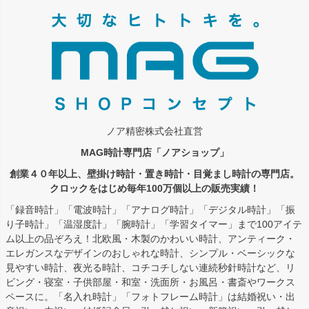
ジト
ップ
へ
ノア精密株式会社直営
MAG時計専門店「ノアショップ」
創業４０年以上、壁掛け時計・置き時計・目覚まし時計の専門店。
クロックをはじめ毎年100万個以上の販売実績！
「録音時計」「電波時計」「アナログ時計」「デジタル時計」「振
り子時計」「温湿度計」「腕時計」「学習タイマー」まで100アイテ
ム以上の品ぞろえ！北欧風・木製のかわいい時計、アンティーク・
エレガンスなデザインのおしゃれな時計、シンプル・ベーシックな
見やすい時計、夜光る時計、コチコチしない連続秒針時計など、リ
ビング・寝室・子供部屋・和室・洗面所・お風呂・書斎やワークス
ペースに。「名入れ時計」「フォトフレーム時計」は結婚祝い・出