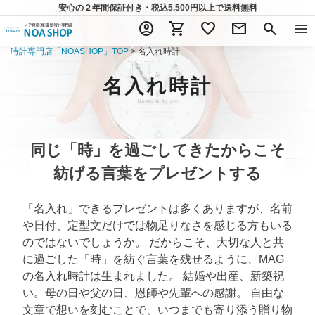
安心の２年間保証付き・税込5,500円以上
で送料無料
account_circle
shopping_cart
favorite
mail
search
menu
時計専門店「NOASHOP」TOP
名入れ時計
名入れ時計
同じ「時」を過ごしてきたからこそ
紡げる言葉をプレゼントする
「名入れ」できるプレゼントは多くありますが、名前
や日付、定型文だけでは物足りなさを感じる方もいる
のではないでしょうか。 だからこそ、大切な人と共
に過ごした「時」を紡ぐ言葉を残せるように、MAG
の名入れ時計は生まれました。 結婚や出産、新築祝
い。母の日や父の日、恩師や先輩への感謝。 自由な
文章で想いを刻むことで、いつまでも寄り添う贈り物