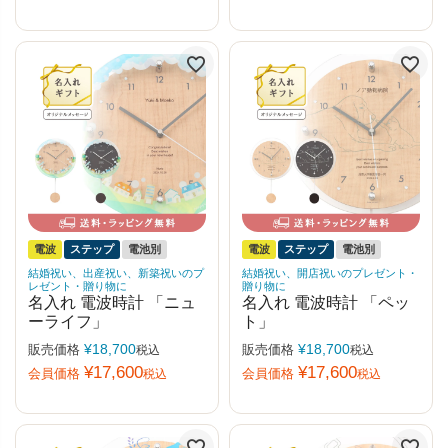
電波
ステップ
電池別
電波
ステップ
電池別
結婚祝い、出産祝い、新築祝いのプ
結婚祝い、開店祝いのプレゼント・
レゼント・贈り物に
贈り物に
名入れ 電波時計 「ニュ
名入れ 電波時計 「ペッ
ーライフ」
ト」
¥
18,700
¥
18,700
販売価格
販売価格
税込
税込
¥
17,600
¥
17,600
会員価格
会員価格
税込
税込