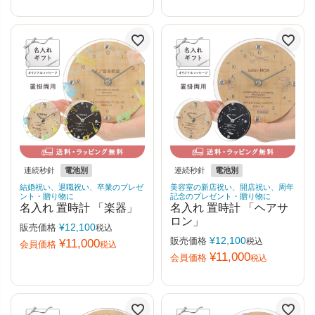
連続秒針
電池別
連続秒針
電池別
結婚祝い、退職祝い、卒業のプレゼ
美容室の新店祝い、開店祝い、周年
ント・贈り物に
記念のプレゼント・贈り物に
名入れ 置時計 「楽器」
名入れ 置時計 「ヘアサ
ロン」
¥
12,100
販売価格
税込
¥
12,100
販売価格
税込
¥
11,000
会員価格
税込
¥
11,000
会員価格
税込