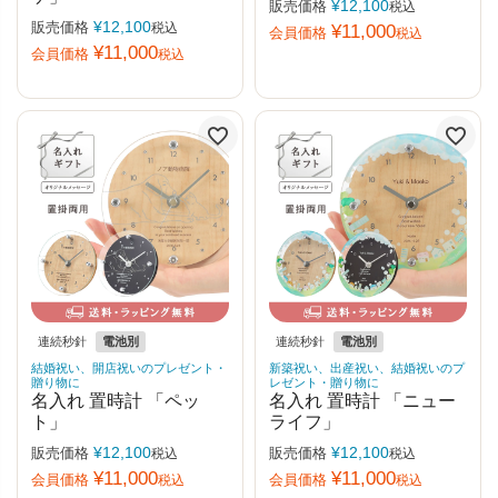
¥
12,100
販売価格
税込
¥
12,100
販売価格
税込
¥
11,000
会員価格
税込
¥
11,000
会員価格
税込
連続秒針
電池別
連続秒針
電池別
結婚祝い、開店祝いのプレゼント・
新築祝い、出産祝い、結婚祝いのプ
贈り物に
レゼント・贈り物に
名入れ 置時計 「ペッ
名入れ 置時計 「ニュー
ト」
ライフ」
¥
12,100
¥
12,100
販売価格
販売価格
税込
税込
¥
11,000
¥
11,000
会員価格
会員価格
税込
税込