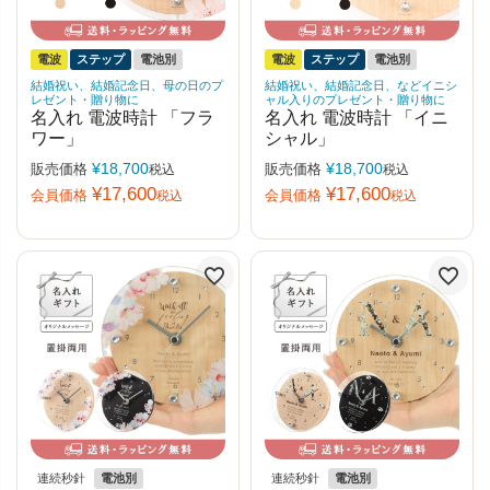
電波
ステップ
電池別
電波
ステップ
電池別
結婚祝い、結婚記念日、母の日のプ
結婚祝い、結婚記念日、などイニシ
レゼント・贈り物に
ャル入りのプレゼント・贈り物に
名入れ 電波時計 「フラ
名入れ 電波時計 「イニ
ワー」
シャル」
¥
18,700
¥
18,700
販売価格
販売価格
税込
税込
¥
17,600
¥
17,600
会員価格
会員価格
税込
税込
連続秒針
電池別
連続秒針
電池別