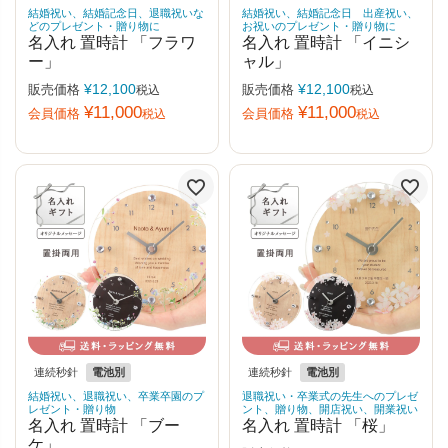
結婚祝い、結婚記念日、退職祝いな
結婚祝い、結婚記念日 出産祝い、
どのプレゼント・贈り物に
お祝いのプレゼント・贈り物に
名入れ 置時計 「フラワ
名入れ 置時計 「イニシ
ー」
ャル」
¥
12,100
¥
12,100
販売価格
販売価格
税込
税込
¥
11,000
¥
11,000
会員価格
会員価格
税込
税込
連続秒針
電池別
連続秒針
電池別
結婚祝い、退職祝い、卒業卒園のプ
退職祝い・卒業式の先生へのプレゼ
レゼント・贈り物
ント、贈り物、開店祝い、開業祝い
名入れ 置時計 「ブー
名入れ 置時計 「桜」
ケ」