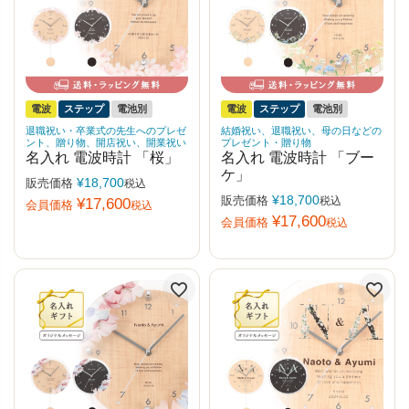
電波
ステップ
電池別
電波
ステップ
電池別
退職祝い・卒業式の先生へのプレゼ
結婚祝い、退職祝い、母の日などの
ント、贈り物、開店祝い、開業祝い
プレゼント・贈り物
名入れ 電波時計 「桜」
名入れ 電波時計 「ブー
ケ」
¥
18,700
販売価格
税込
¥
18,700
販売価格
税込
¥
17,600
会員価格
税込
¥
17,600
会員価格
税込