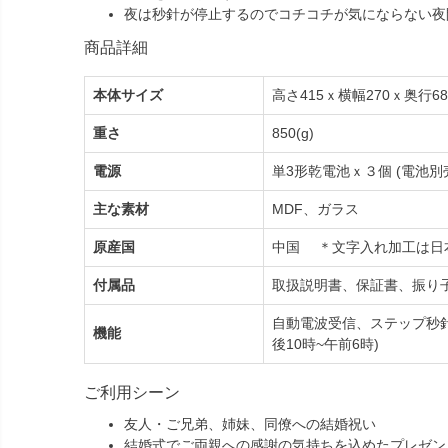
夜は秒針が停止するのでコチコチが気にならない夜
商品詳細
本体サイズ
高さ415ｘ横幅270ｘ奥行68
重さ
850(g)
電源
単3形乾電池ｘ３個 (電池別
主な素材
MDF、ガラス
原産国
中国 ＊文字入れ加工は日
付属品
取扱説明書、保証書、振り
自動電波受信、ステップ秒
機能
後10時~午前6時)
ご利用シーン
友人・ご兄弟、姉妹、同僚への結婚祝い
結婚式でご両親への感謝の気持ちを込めたプレゼン