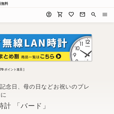
料無料
account_circle
shopping_cart
favorite
mail
search
menu
70
ポイント進呈 ]
婚記念日、母の日などお祝いのプレ
物に
時計 「バード」