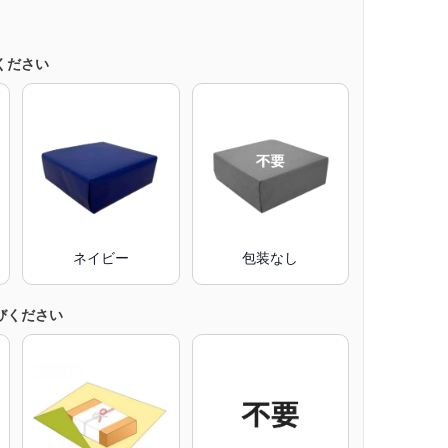
ください
ネイビー
包装なし
びください