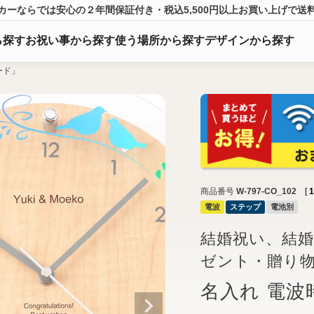
カーならでは
安心の２年間保証付き・税込5,500円以上
お買い上げ
で送
ら
探
す
お祝い事から探す
使う場所から探す
デザインから探す
ード」
商品番号
W-797-CO_102
[
1
電波
ステップ
電池別
結婚祝い、結
ゼント・贈り
名入れ 電波