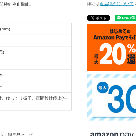
詳細は
返品特約について
間秒針停止機能。
(mm)
売)
本
子
針、ゆっくり振子、夜間秒針停止(午
ト・贈呈品として