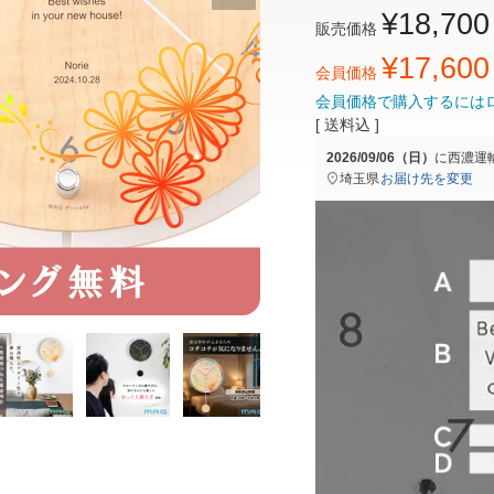
¥
18,700
販売価格
¥
17,600
会員価格
会員価格で購入するには
送料込
2026/09/06（日）
に
西濃運
埼玉県
お届け先を変更