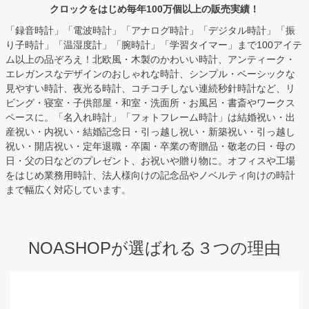
クロックをはじめ毎年100万個以上の販売実績！
「録音時計」「電波時計」「アナログ時計」「デジタル時計」「振
り子時計」「温湿度計」「腕時計」「学習タイマー」まで100アイテ
ム以上の品ぞろえ！北欧風・木製のかわいい時計、アンティーク・
エレガンスなデザインのおしゃれな時計、シンプル・ベーシックな
見やすい時計、夜光る時計、コチコチしない連続秒針時計など、リ
ビング・寝室・子供部屋・和室・洗面所・お風呂・書斎やワークス
ペースに。「名入れ時計」「フォトフレーム時計」は結婚祝い・出
産祝い・内祝い・結婚記念日・引っ越し祝い・新築祝い・引っ越し
祝い・開店祝い・定年退職・卒園・卒業の寄贈品・敬老の日・母の
日・父の日などのプレゼント、お祝いや贈り物に。オフィスや工場
をはじめ業務用時計、法人様向けの記念品やノベルティ向けの時計
まで幅広く対応しています。
NOASHOPが選ばれる３つの理由