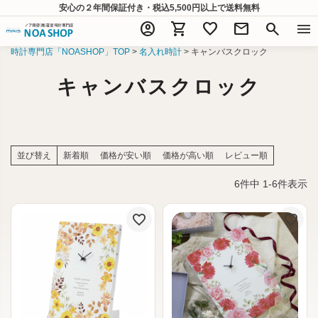
安心の２年間保証付き・税込5,500円以上
で送料無料
account_circle
shopping_cart
favorite
mail
search
menu
時計専門店「NOASHOP」TOP
名入れ時計
キャンバスクロック
キャンバスクロック
並び替え
新着順
価格が安い順
価格が高い順
レビュー順
6
件中
1
-
6
件表示