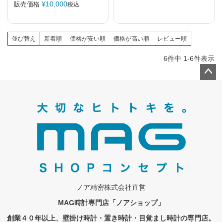
¥
10,000
販売価格
税込
並び替え
新着順
価格が安い順
価格が高い順
レビュー順
6
件中
1
-
6
件表示
ペー
ジト
ップ
へ
ノア精密株式会社直営
MAG時計専門店「ノアショップ」
創業４０年以上、壁掛け時計・置き時計・目覚まし時計の専門店。