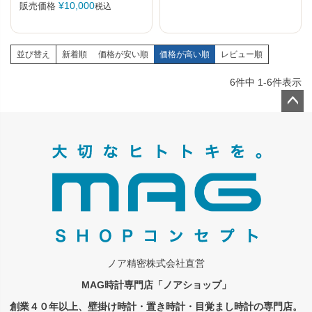
¥
10,000
販売価格
税込
並び替え
新着順
価格が安い順
価格が高い順
レビュー順
6
件中
1
-
6
件表示
ペー
ジト
ップ
へ
ノア精密株式会社直営
MAG時計専門店「ノアショップ」
創業４０年以上、壁掛け時計・置き時計・目覚まし時計の専門店。