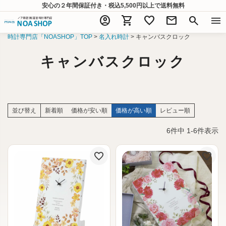
安心の２年間保証付き・税込5,500円以上
で送料無料
account_circle
shopping_cart
favorite
mail
search
menu
時計専門店「NOASHOP」TOP
名入れ時計
キャンバスクロック
キャンバスクロック
並び替え
新着順
価格が安い順
価格が高い順
レビュー順
6
件中
1
-
6
件表示