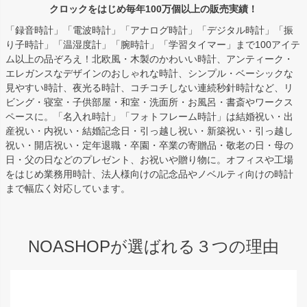
クロックをはじめ毎年100万個以上の販売実績！
「録音時計」「電波時計」「アナログ時計」「デジタル時計」「振
り子時計」「温湿度計」「腕時計」「学習タイマー」まで100アイテ
ム以上の品ぞろえ！北欧風・木製のかわいい時計、アンティーク・
エレガンスなデザインのおしゃれな時計、シンプル・ベーシックな
見やすい時計、夜光る時計、コチコチしない連続秒針時計など、リ
ビング・寝室・子供部屋・和室・洗面所・お風呂・書斎やワークス
ペースに。「名入れ時計」「フォトフレーム時計」は結婚祝い・出
産祝い・内祝い・結婚記念日・引っ越し祝い・新築祝い・引っ越し
祝い・開店祝い・定年退職・卒園・卒業の寄贈品・敬老の日・母の
日・父の日などのプレゼント、お祝いや贈り物に。オフィスや工場
をはじめ業務用時計、法人様向けの記念品やノベルティ向けの時計
まで幅広く対応しています。
NOASHOPが選ばれる３つの理由