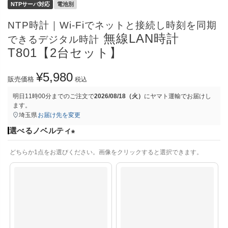
NTPサーバ対応
電池別
NTP時計｜Wi-Fiでネットと接続し時刻を同期
無線LAN時計
できるデジタル時計
T801【2台セット】
¥
5,980
販売価格
税込
明日
11時00分
までのご注文で
2026/08/18（火）
に
ヤマト運輸
でお届けし
ます。
埼玉県
お届け先を変更
選べるノベルティ
(
どちらか1点をお選びください。画像をクリックすると選択できます。
必
須
)