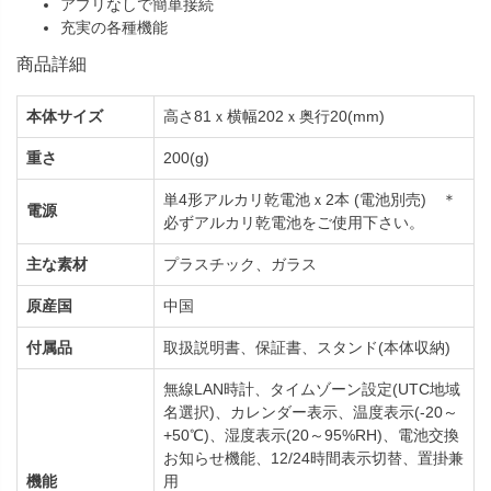
アプリなしで簡単接続
充実の各種機能
商品詳細
本体サイズ
高さ81ｘ横幅202ｘ奥行20(mm)
重さ
200(g)
単4形アルカリ乾電池ｘ2本 (電池別売) ＊
電源
必ずアルカリ乾電池をご使用下さい。
主な素材
プラスチック、ガラス
原産国
中国
付属品
取扱説明書、保証書、スタンド(本体収納)
無線LAN時計、タイムゾーン設定(UTC地域
名選択)、カレンダー表示、温度表示(-20～
+50℃)、湿度表示(20～95%RH)、電池交換
お知らせ機能、12/24時間表示切替、置掛兼
機能
用