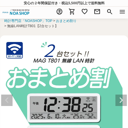
安心の２年間保証付き・税込5,500円以上
で送料無料
account_circle
shopping_cart
favorite
mail
search
menu
時計専門店「NOASHOP」TOP
おまとめ割り
無線LAN時計T801【2台セット】