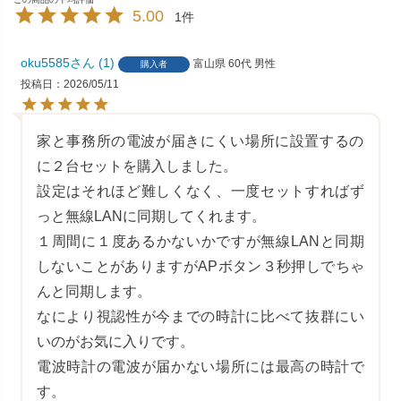
5.00
1
oku5585
1
富山県
60代
男性
購入者
投稿日
2026/05/11
家と事務所の電波が届きにくい場所に設置するの
に２台セットを購入しました。

設定はそれほど難しくなく、一度セットすればず
っと無線LANに同期してくれます。

１周間に１度あるかないかですが無線LANと同期
しないことがありますがAPボタン３秒押しでちゃ
んと同期します。

なにより視認性が今までの時計に比べて抜群にい
いのがお気に入りです。

電波時計の電波が届かない場所には最高の時計で
す。