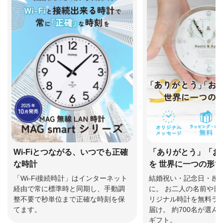
Wi-Fiとつながる、いつでも正確
「ありがとう」「お
な時計
を 世界に一つの形
「Wi-Fi接続時計」はインターネット
結婚祝い・記念日・感
経由で常に標準時と同期し、手動調
に。 お二人の名前や日
整不要で秒単位まで正確な時刻を保
リジナル時計を無料ラ
てます。
届け。 約700名が選
ギフト。