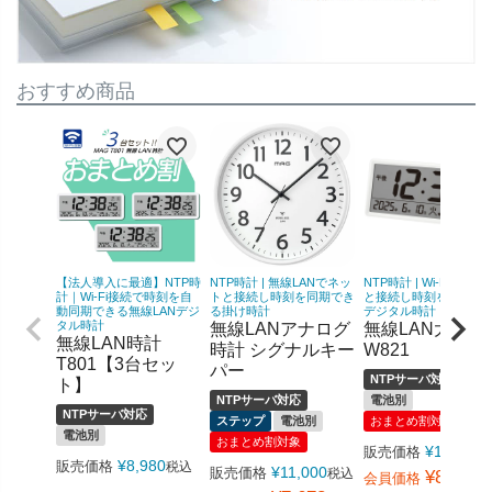
おすすめ商品
【法人導入に最適】NTP時
NTP時計 | 無線LANでネッ
NTP時計 | Wi-Fiでネッ
計｜Wi-Fi接続で時刻を自
トと接続し時刻を同期でき
と接続し時刻を同期で
動同期できる無線LANデジ
る掛け時計
デジタル時計
タル時計
無線LANアナログ
無線LAN大型時
無線LAN時計
時計 シグナルキー
W821
T801【3台セッ
パー
NTPサーバ対応
ト】
NTPサーバ対応
電池別
NTPサーバ対応
ステップ
電池別
おまとめ割対象
電池別
おまとめ割対象
¥
12,540
販売価格
¥
8,980
販売価格
税込
¥
11,000
販売価格
税込
¥
8,778
会員価格