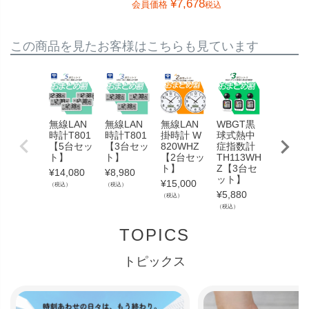
¥
7,678
会員価格
税込
この商品を見たお客様はこちらも見ています
無線LAN
無線LAN
無線LAN
WBGT黒
無線LA
時計T801
時計T801
掛時計 W
球式熱中
掛時計 
【5台セッ
【3台セッ
820WHZ
症指数計
823SM
ト】
ト】
【2台セッ
TH113WH
【2台セ
ト】
Z【3台セ
ト】
¥
14,080
¥
8,980
ット】
¥
15,000
¥
16,800
（税込）
（税込）
¥
5,880
（税込）
（税込）
（税込）
TOPICS
トピックス