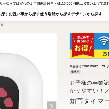
カーならでは
安心の２年間保証付き・税込5,500円以上
お買い上げ
で送
ら
探
す
お祝い事から探す
使う場所から探す
デザインから探す
める
商品番号
TM613WHZ
[
28
ポ
電池別
お子様の卒業
かりやすい！
知育タイマ