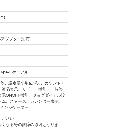
m)
 ACアダプター別売)
ype-Cケーブル
5秒、設定最小単位5秒)、カウントア
カラー液晶表示、リピート機能、一時停
示ONOFF機能、ジョグダイアル設
ーム、スヌーズ、カレンダー表示、
量インジケーター
ください。
なくなる等の故障の原因となりま