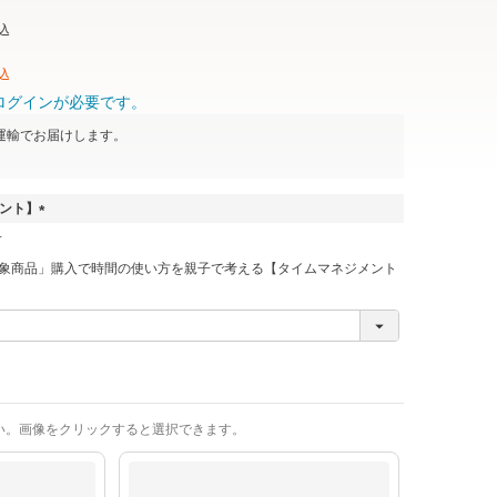
込
込
ログインが必要です。
運輸
でお届けします。
ゼント】
(
必
象商品」購入で時間の使い方を親子で考える【タイムマネジメント
須
)
い。画像をクリックすると選択できます。