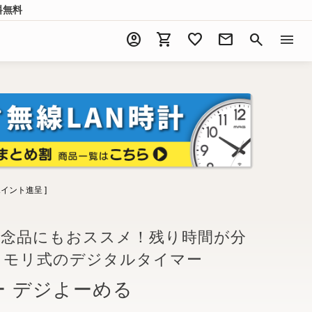
料無料
account_circle
shopping_cart
favorite
mail
search
menu
イント進呈 ]
記念品にもおススメ！残り時間が分
メモリ式のデジタルタイマー
ー デジよーめる