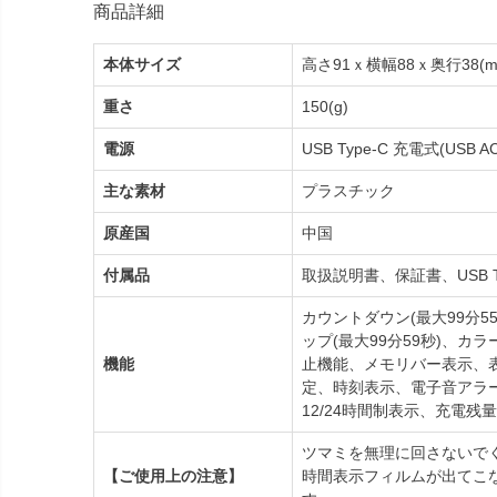
商品詳細
本体サイズ
高さ91ｘ横幅88ｘ奥行38(m
重さ
150(g)
電源
USB Type-C 充電式(USB
主な素材
プラスチック
原産国
中国
付属品
取扱説明書、保証書、USB T
カウントダウン(最大99分5
ップ(最大99分59秒)、
機能
止機能、メモリバー表示、表
定、時刻表示、電子音アラ
12/24時間制表示、充電残
ツマミを無理に回さないで
【ご使用上の注意】
時間表示フィルムが出てこ