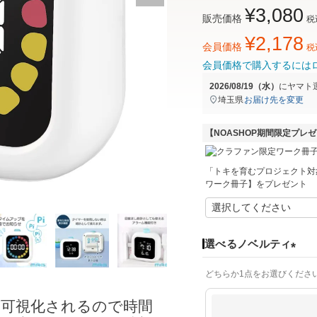
¥
3,080
販売価格
税
¥
2,178
会員価格
税
会員価格で購入するには
2026/08/19（水）
に
ヤマト
埼玉県
お届け先を変更
【NOASHOP期間限定プレ
「トキを育むプロジェクト対
ワーク冊子】をプレゼント
選べるノベルティ
(
どちらか1点をお選びくださ
必
須
が可視化されるので時間
)