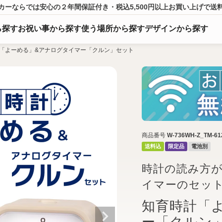
カーならでは
安心の２年間保証付き・税込5,500円以上
お買い上げ
で送
ら
探
す
お祝い事から探す
使う場所から探す
デザインから探す
「よーめる」&アナログタイマー「クルン」セット
商品番号
W-736WH-Z_TM-612
送料込
限定品
電池別
時計の読み方
イマーのセット！W
知育時計「