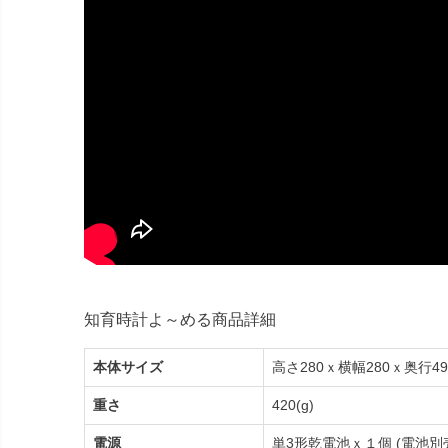
知育時計よ～める商品詳細
本体サイズ
高さ280ｘ横幅280ｘ奥行49
重さ
420(g)
電源
単3形乾電池ｘ１個 (電池別