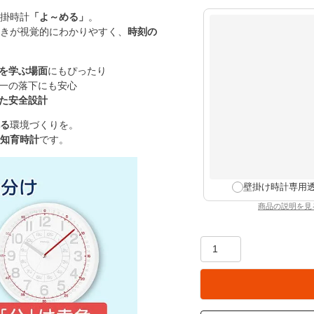
須
掛時計
「よ～める」
。
)
きが視覚的にわかりやすく、
時刻の
を学ぶ場面
にもぴったり
一の落下にも安心
た安全設計
る
環境づくりを。
知育時計
です。
壁掛け時計専用
商品の説明を見
：壁掛