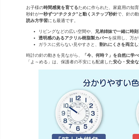
お子様の
時間感覚を育てる
ために作られた、家庭用の知育
秒針が
一秒ずつ“チクタク”と動くステップ秒針
で、針の動
読み方学習
にも最適です。
リビングなどの広い空間や、
兄弟姉妹で一緒に時刻
透明感のあるアクリル樹脂製カバー
を採用し、万が
ガラスに劣らない見やすさと、
割れにくさを両立し
時計の針の動きを見ながら、
「今、何時？」を自然に学べ
「よ～める」は、保護者の不安にも配慮した
安心・安全な