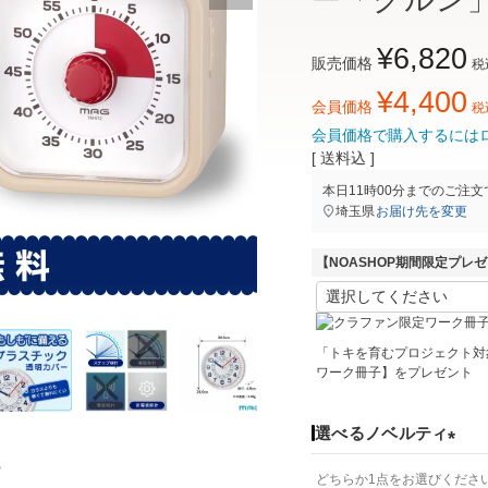
ー「クルン
¥
6,820
販売価格
税
¥
4,400
会員価格
税
会員価格で購入するには
送料込
本日
11時00分
までのご注文
埼玉県
お届け先を変更
【NOASHOP期間限定プレ
「トキを育むプロジェクト対
ワーク冊子】をプレゼント
選べるノベルティ
(
？
どちらか1点をお選びくださ
必