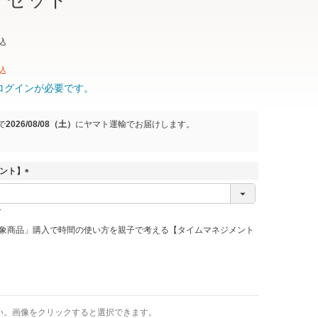
」セット
込
込
ログインが必要です。
で
2026/08/08（土）
に
ヤマト運輸
でお届けします。
ゼント】
(
必
須
)
象商品」購入で時間の使い方を親子で考える【タイムマネジメント
い。画像をクリックすると選択できます。