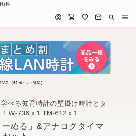
料無料
account_circle
shopping_cart
favorite
mail
search
menu
IV-Z
[
62
ポイント進呈 ]
が学べる知育時計の壁掛け時計とタ
-736ｘ1 TM-612ｘ1
よーめる」&アナログタイマ