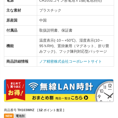
電源
CR2032コイン形電池ｘ1個(電池別売)
主な素材
プラスチック
原産国
中国
付属品
取扱説明書、保証書
温度表示(-10～+50℃)、湿度表示(10～
機能
95％RH)、置掛兼用（マグネット、折り畳
みフック)、フック陳列対応型パッケージ
商品詳細情報
ノア精密株式会社コーポレートサイト
商品番号
TH103WHZ
[
12
ポイント進呈 ]
NEW
電池別