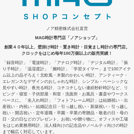
ノア精密株式会社直営
MAG時計専門店「ノアショップ」
創業４０年以上、壁掛け時計・置き時計・目覚まし時計の専門店。
クロックをはじめ毎年100万個以上の販売実績！
「録音時計」「電波時計」「アナログ時計」「デジタル時計」「振
り子時計」「温湿度計」「腕時計」「学習タイマー」まで100アイテ
ム以上の品ぞろえ！北欧風・木製のかわいい時計、アンティーク・
エレガンスなデザインのおしゃれな時計、シンプル・ベーシックな
見やすい時計、夜光る時計、コチコチしない連続秒針時計など、リ
ビング・寝室・子供部屋・和室・洗面所・お風呂・書斎やワークス
ペースに。「名入れ時計」「フォトフレーム時計」は結婚祝い・出
産祝い・内祝い・結婚記念日・引っ越し祝い・新築祝い・引っ越し
祝い・開店祝い・定年退職・卒園・卒業の寄贈品・敬老の日・母の
日・父の日などのプレゼント、お祝いや贈り物に。オフィスや工場
をはじめ業務用時計、法人様向けの記念品やノベルティ向けの時計
まで幅広く対応しています。