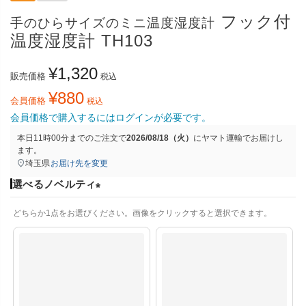
フック付
手のひらサイズのミニ温度湿度計
温度湿度計 TH103
¥
1,320
販売価格
税込
¥
880
会員価格
税込
会員価格で購入するにはログインが必要です。
本日
11時00分
までのご注文で
2026/08/18（火）
に
ヤマト運輸
でお届けし
ます。
埼玉県
お届け先を変更
選べるノベルティ
(
どちらか1点をお選びください。画像をクリックすると選択できます。
必
須
)