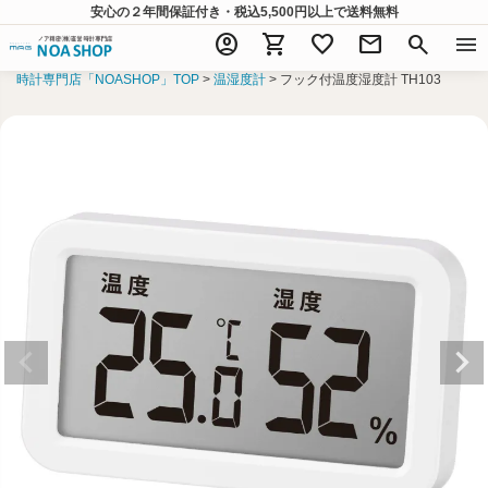
安心の２年間保証付き・税込5,500円以上
で送料無料
account_circle
shopping_cart
favorite
mail
search
menu
時計専門店「NOASHOP」TOP
温湿度計
フック付温度湿度計 TH103