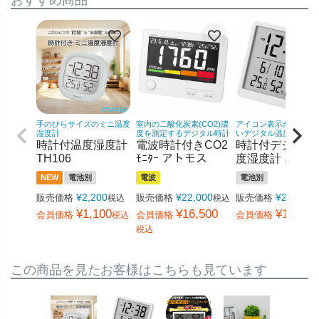
手のひらサイズのミニ温度
室内の二酸化炭素(CO2)濃
アイコン表示が分かり
湿度計
度を測定するデジタル時計
いデジタル温度計湿度
時計付温度湿度計
電波時計付きCO2
時計付デジタル
TH106
ﾓﾆﾀｰ アトモス
度湿度計 ニコ
NEW
電池別
電波
電池別
¥
2,200
¥
22,000
¥
2,200
販売価格
販売価格
販売価格
税込
税込
税
¥
1,100
¥
16,500
¥
1,650
会員価格
会員価格
会員価格
税込
税込
この商品を見たお客様はこちらも見ています