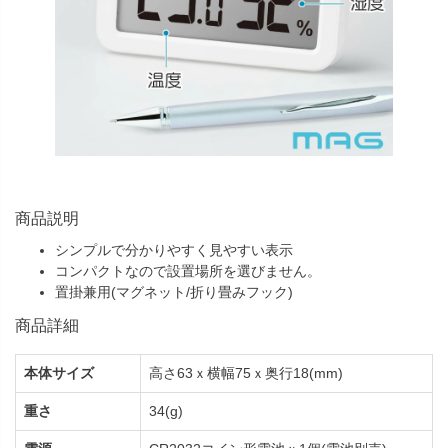
商品説明
シンプルで分かりやすく見やすい表示
コンパクトなので設置場所を選びません。
置掛兼用(マグネット/折り畳みフック)
商品詳細
本体サイズ
高さ63ｘ横幅75ｘ奥行18(mm)
重さ
34(g)