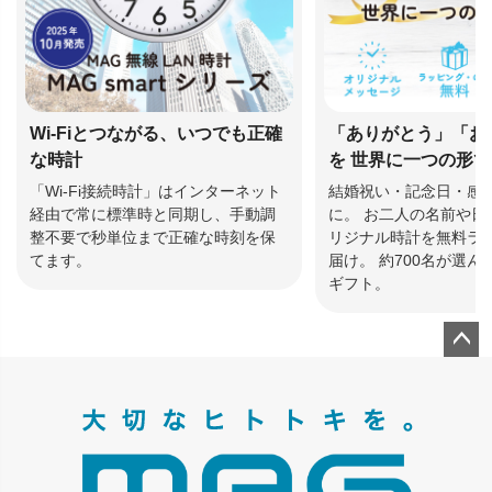
Wi-Fiとつながる、いつでも正確
「ありがとう」「お
な時計
を 世界に一つの形
「Wi-Fi接続時計」はインターネット
結婚祝い・記念日・感
経由で常に標準時と同期し、手動調
に。 お二人の名前や日
整不要で秒単位まで正確な時刻を保
リジナル時計を無料ラ
てます。
届け。 約700名が選
ギフト。
ペー
ジト
ップ
へ