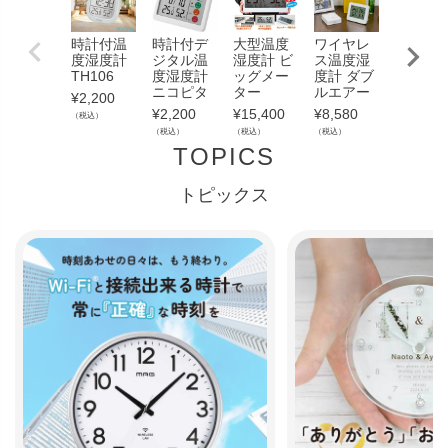
時計付温
時計付デ
大型温度
ワイヤレ
ワイヤ
度湿度計
ジタル温
湿度計 ビ
ス温度湿
ス温度
TH106
度湿度計
ッグメー
度計 ダブ
度計 ダ
ニコピタ
ター
ルエアー
ルエア
¥
2,200
¥
2,200
¥
15,400
¥
8,580
¥
8,580
（税込）
（税込）
（税込）
（税込）
（税込）
TOPICS
トピックス