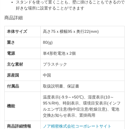
スタンドを使って置くことも、壁に掛けることもできるので
好きな場所に設置することができます
商品詳細
本体サイズ
高さ75ｘ横幅95ｘ奥行22(mm)
重さ
80(g)
電源
単4形乾電池ｘ2個
主な素材
プラスチック
原産国
中国
付属品
取扱説明書、保証書
温度表示(-9.9～+50℃)、湿度表示(10～
95％RH)、時刻表示、環境目安表示(インフ
機能
ルエンザ注意/熱中症注意/乾燥注意)、電池
交換お知らせ表示、置掛両用
商品詳細情報
ノア精密株式会社コーポレートサイト