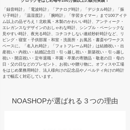
クロックをはじめ毎年100万個以上の販売実績！
「録音時計」「電波時計」「アナログ時計」「デジタル時計」「振
り子時計」「温湿度計」「腕時計」「学習タイマー」まで100アイテ
ム以上の品ぞろえ！北欧風・木製のかわいい時計、アンティーク・
エレガンスなデザインのおしゃれな時計、シンプル・ベーシックな
見やすい時計、夜光る時計、コチコチしない連続秒針時計など、リ
ビング・寝室・子供部屋・和室・洗面所・お風呂・書斎やワークス
ペースに。「名入れ時計」「フォトフレーム時計」は結婚祝い・出
産祝い・内祝い・結婚記念日・引っ越し祝い・新築祝い・引っ越し
祝い・開店祝い・定年退職・卒園・卒業の寄贈品・敬老の日・母の
日・父の日などのプレゼント、お祝いや贈り物に。オフィスや工場
をはじめ業務用時計、法人様向けの記念品やノベルティ向けの時計
まで幅広く対応しています。
NOASHOPが選ばれる３つの理由