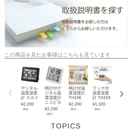
この商品を見たお客様はこちらも見ています
デジタル
時計付デ
時計付温
フック付
大型温
温度湿度
ジタル温
度湿度計
温度湿度
湿度計 
計 スカイ
度湿度計
TH106
計 TH103
ッグメ
ニコピタ
ター
¥
2,200
¥
2,200
¥
1,320
¥
2,200
¥
15,400
（税込）
（税込）
（税込）
（税込）
（税込）
TOPICS