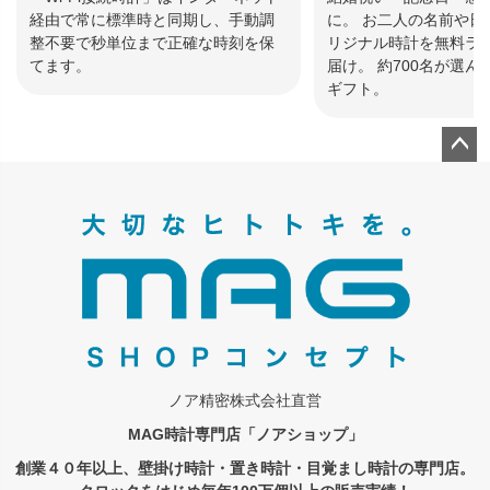
経由で常に標準時と同期し、手動調
に。 お二人の名前や日
整不要で秒単位まで正確な時刻を保
リジナル時計を無料ラ
てます。
届け。 約700名が選
ギフト。
ペー
ジト
ップ
へ
ノア精密株式会社直営
MAG時計専門店「ノアショップ」
創業４０年以上、壁掛け時計・置き時計・目覚まし時計の専門店。