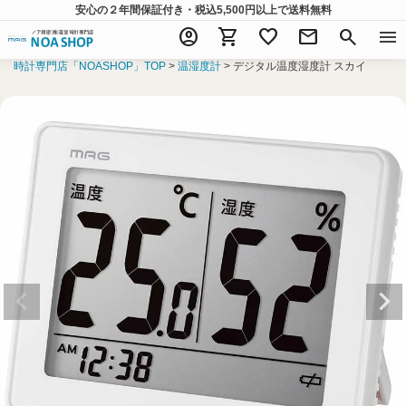
安心の２年間保証付き・税込5,500円以上
で送料無料
account_circle
shopping_cart
favorite
mail
search
menu
時計専門店「NOASHOP」TOP
温湿度計
デジタル温度湿度計 スカイ