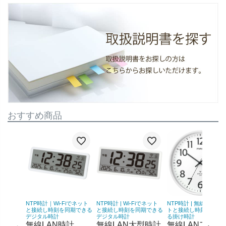
おすすめ商品
NTP時計｜Wi-Fiでネット
NTP時計 | Wi-Fiでネット
NTP時計 | 無線LANで
と接続し時刻を同期できる
と接続し時刻を同期できる
トと接続し時刻を同期
デジタル時計
デジタル時計
る掛け時計
無線LAN時計
無線LAN大型時計
無線LANアナロ