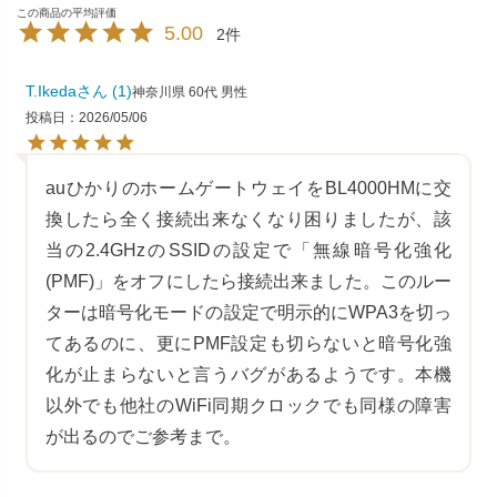
5.00
2
T.Ikeda
1
神奈川県
60代
男性
投稿日
2026/05/06
auひかりのホームゲートウェイをBL4000HMに交
換したら全く接続出来なくなり困りましたが、該
当の2.4GHzのSSIDの設定で「無線暗号化強化
(PMF)」をオフにしたら接続出来ました。このルー
ターは暗号化モードの設定で明示的にWPA3を切っ
てあるのに、更にPMF設定も切らないと暗号化強
化が止まらないと言うバグがあるようです。本機
以外でも他社のWiFi同期クロックでも同様の障害
が出るのでご参考まで。