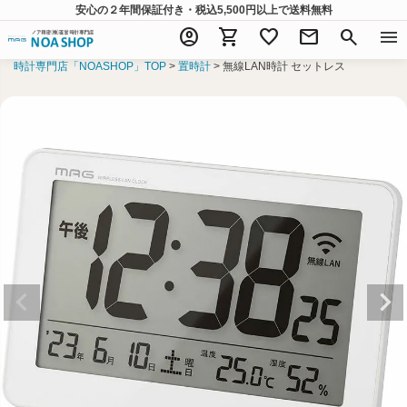
安心の２年間保証付き・税込5,500円以上
で送料無料
account_circle
shopping_cart
favorite
mail
search
menu
時計専門店「NOASHOP」TOP
置時計
無線LAN時計 セットレス