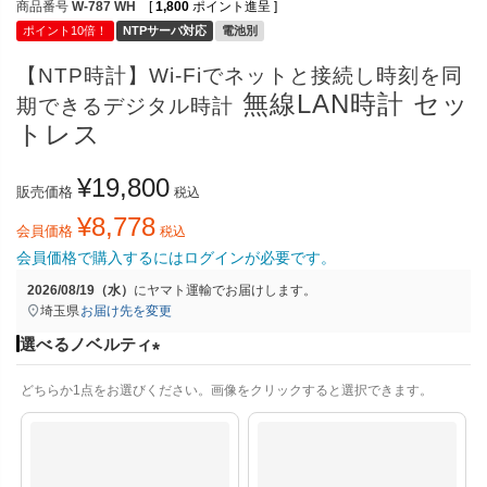
商品番号
W-787 WH
[
1,800
ポイント進呈 ]
ポイント10倍！
NTPサーバ対応
電池別
【NTP時計】Wi-Fiでネットと接続し時刻を同
無線LAN時計 セッ
期できるデジタル時計
トレス
¥
19,800
販売価格
税込
¥
8,778
会員価格
税込
会員価格で購入するにはログインが必要です。
2026/08/19（水）
に
ヤマト運輸
でお届けします。
埼玉県
お届け先を変更
選べるノベルティ
(
どちらか1点をお選びください。画像をクリックすると選択できます。
必
須
)