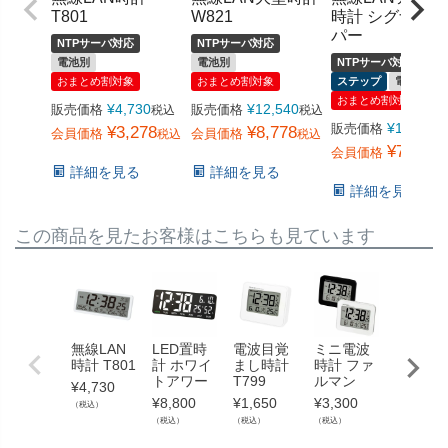
T801
W821
時計 シグナル
パー
NTPサーバ対応
NTPサーバ対応
電池別
電池別
NTPサーバ対応
おまとめ割対象
おまとめ割対象
ステップ
電池別
おまとめ割対象
¥
4,730
¥
12,540
販売価格
販売価格
税込
税込
¥
11,000
販売価格
¥
3,278
¥
8,778
会員価格
会員価格
税込
税込
¥
7,678
会員価格
詳細を見る
詳細を見る
詳細を見る
この商品を見たお客様はこちらも見ています
無線LAN
LED置時
電波目覚
ミニ電波
電子音
時計 T801
計 ホワイ
まし時計
時計 ファ
覚まし
トアワー
T799
ルマン
計 カッ
¥
4,730
ーニ
¥
8,800
¥
1,650
¥
3,300
（税込）
¥
3,300
（税込）
（税込）
（税込）
（税込）