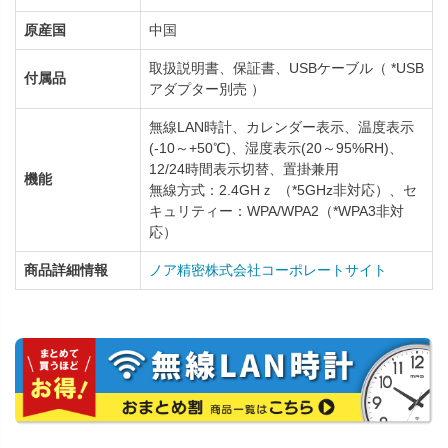
原産国
中国
取扱説明書、保証書、USBケーブル（ *USB
付属品
アダプター別売 ）
無線LAN時計、カレンダー表示、温度表示
(-10～+50℃)、湿度表示(20～95%RH)、
12/24時間表示切替、置掛兼用
機能
無線方式：2.4GHｚ （*5GHz非対応）、セ
キュリティー：WPA/WPA2（*WPA3非対
応）
商品詳細情報
ノア精密株式会社コーポレートサイト