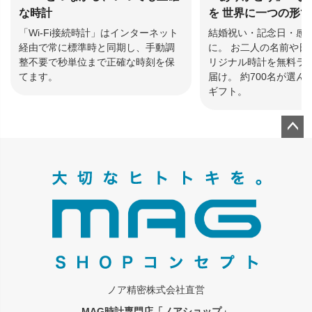
な時計
を 世界に一つの形
「Wi-Fi接続時計」はインターネット
結婚祝い・記念日・感
経由で常に標準時と同期し、手動調
に。 お二人の名前や日
整不要で秒単位まで正確な時刻を保
リジナル時計を無料ラ
てます。
届け。 約700名が選
ギフト。
ペー
ジト
ップ
へ
ノア精密株式会社直営
MAG時計専門店「ノアショップ」