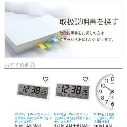
おすすめ商品
NTP時計｜Wi-Fiでネット
NTP時計 | Wi-Fiでネット
NTP時計 | 無線LANで
と接続し時刻を同期できる
と接続し時刻を同期できる
トと接続し時刻を同期
デジタル時計
デジタル時計
る掛け時計
無線LAN時計
無線LAN大型時計
無線LANアナロ