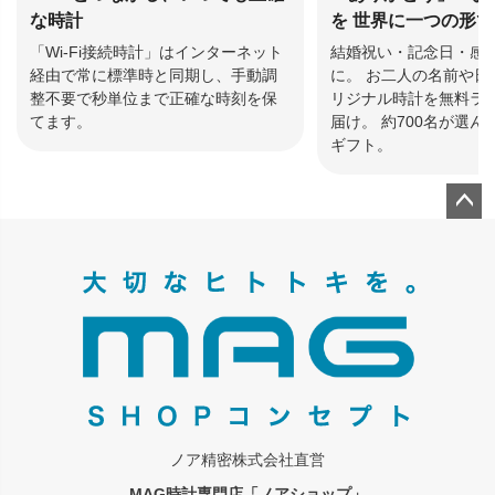
な時計
を 世界に一つの形
「Wi-Fi接続時計」はインターネット
結婚祝い・記念日・感
経由で常に標準時と同期し、手動調
に。 お二人の名前や日
整不要で秒単位まで正確な時刻を保
リジナル時計を無料ラ
てます。
届け。 約700名が選
ギフト。
ペー
ジト
ップ
へ
ノア精密株式会社直営
MAG時計専門店「ノアショップ」