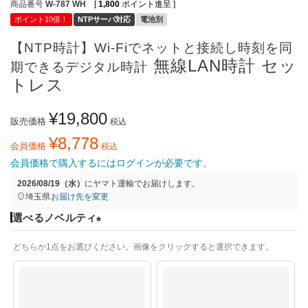
商品番号
W-787 WH
[
1,800
ポイント進呈 ]
ポイント10倍！
NTPサーバ対応
電池別
【NTP時計】Wi-Fiでネットと接続し時刻を同
無線LAN時計 セッ
期できるデジタル時計
トレス
¥
19,800
販売価格
税込
¥
8,778
会員価格
税込
会員価格で購入するにはログインが必要です。
2026/08/19（水）
に
ヤマト運輸
でお届けします。
埼玉県
お届け先を変更
選べるノベルティ
(
どちらか1点をお選びください。画像をクリックすると選択できます。
必
須
)