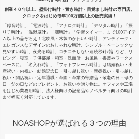
創業４０年以上、壁掛け時計・置き時計・目覚まし時計の専門店。
クロックをはじめ毎年100万個以上の販売実績！
「録音時計」「電波時計」「アナログ時計」「デジタル時計」「振
り子時計」「温湿度計」「腕時計」「学習タイマー」まで100アイテ
ム以上の品ぞろえ！北欧風・木製のかわいい時計、アンティーク・
エレガンスなデザインのおしゃれな時計、シンプル・ベーシックな
見やすい時計、夜光る時計、コチコチしない連続秒針時計など、リ
ビング・寝室・子供部屋・和室・洗面所・お風呂・書斎やワークス
ペースに。「名入れ時計」「フォトフレーム時計」は結婚祝い・出
産祝い・内祝い・結婚記念日・引っ越し祝い・新築祝い・引っ越し
祝い・開店祝い・定年退職・卒園・卒業の寄贈品・敬老の日・母の
日・父の日などのプレゼント、お祝いや贈り物に。オフィスや工場
をはじめ業務用時計、法人様向けの記念品やノベルティ向けの時計
まで幅広く対応しています。
NOASHOPが選ばれる３つの理由