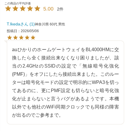
5.00
2
T.Ikeda
1
神奈川県
60代
男性
投稿日
2026/05/06
auひかりのホームゲートウェイをBL4000HMに交
換したら全く接続出来なくなり困りましたが、該
当の2.4GHzのSSIDの設定で「無線暗号化強化
(PMF)」をオフにしたら接続出来ました。このルー
ターは暗号化モードの設定で明示的にWPA3を切っ
てあるのに、更にPMF設定も切らないと暗号化強
化が止まらないと言うバグがあるようです。本機
以外でも他社のWiFi同期クロックでも同様の障害
が出るのでご参考まで。