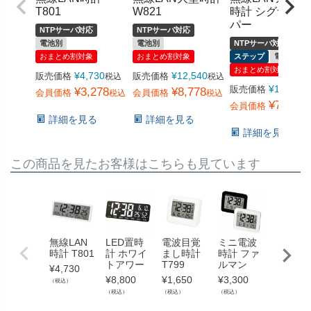
T801
W821
時計 シグナル
パー
NTPサーバ対応
NTPサーバ対応
電池別
電池別
NTPサーバ対応
おまとめ割対象
おまとめ割対象
ステップ
電池別
おまとめ割対象
¥
4,730
¥
12,540
販売価格
販売価格
税込
税込
¥
11,000
販売価格
¥
3,278
¥
8,778
会員価格
会員価格
税込
税込
¥
7,678
会員価格
詳細を見る
詳細を見る
詳細を見る
この商品を見たお客様はこちらも見ています
無線LAN
LED置時
電波目覚
ミニ電波
電子音
時計 T801
計 ホワイ
まし時計
時計 ファ
覚まし
トアワー
T799
ルマン
計 カッ
¥
4,730
ーニ
¥
8,800
¥
1,650
¥
3,300
（税込）
¥
3,300
（税込）
（税込）
（税込）
（税込）