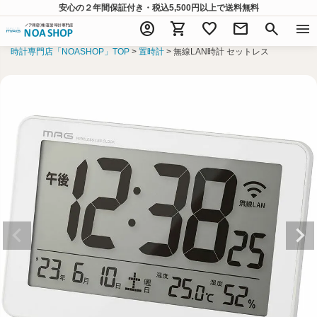
安心の２年間保証付き・税込5,500円以上
で送料無料
account_circle
shopping_cart
favorite
mail
search
menu
時計専門店「NOASHOP」TOP
置時計
無線LAN時計 セットレス