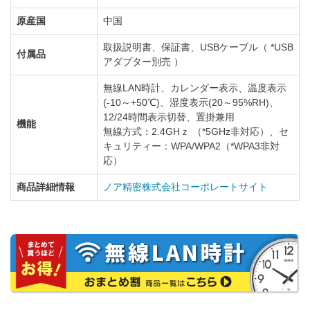
原産国
中国
取扱説明書、保証書、USBケーブル（ *USB
付属品
アダプター別売 ）
無線LAN時計、カレンダー表示、温度表示
(-10～+50℃)、湿度表示(20～95%RH)、
12/24時間表示切替、置掛兼用
機能
無線方式：2.4GHｚ （*5GHz非対応）、セ
キュリティー：WPA/WPA2（*WPA3非対
応）
商品詳細情報
ノア精密株式会社コーポレートサイト