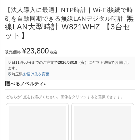
【法人導入に最適】NTP時計｜Wi-Fi接続で時
無
刻を自動同期できる無線LANデジタル時計
線LAN大型時計 W821WHZ 【3台セ
ット】
¥
23,800
販売価格
税込
明日
11時00分
までのご注文で
2026/08/18（火）
に
ヤマト運輸
でお届けし
ます。
埼玉県
お届け先を変更
選べるノベルティ
(
どちらか1点をお選びください。画像をクリックすると選択できます。
必
須
)