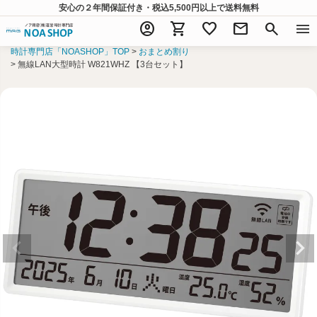
安心の２年間保証付き・税込5,500円以上
で送料無料
account_circle
shopping_cart
favorite
mail
search
menu
時計専門店「NOASHOP」TOP
おまとめ割り
無線LAN大型時計 W821WHZ 【3台セット】