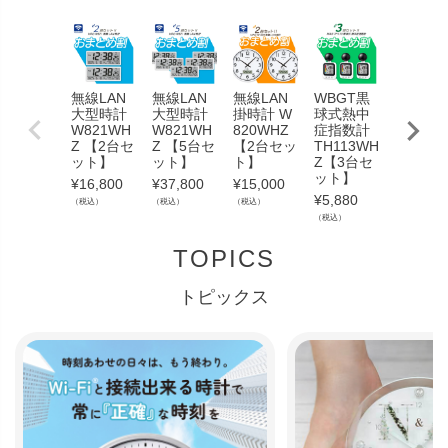
無線LAN
無線LAN
無線LAN
WBGT黒
WBGT
大型時計
大型時計
掛時計 W
球式熱中
球式熱
W821WH
W821WH
820WHZ
症指数計
症指数
Z 【2台セ
Z 【5台セ
【2台セッ
TH113WH
TH113
ット】
ット】
ト】
Z【3台セ
Z【10台
ット】
セット
¥
16,800
¥
37,800
¥
15,000
¥
5,880
¥
16,800
（税込）
（税込）
（税込）
（税込）
（税込）
TOPICS
トピックス