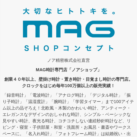
ジト
ップ
へ
ノア精密株式会社直営
MAG時計専門店「ノアショップ」
創業４０年以上、壁掛け時計・置き時計・目覚まし時計の専門店。
クロックをはじめ毎年100万個以上の販売実績！
「録音時計」「電波時計」「アナログ時計」「デジタル時計」「振
り子時計」「温湿度計」「腕時計」「学習タイマー」まで100アイテ
ム以上の品ぞろえ！北欧風・木製のかわいい時計、アンティーク・
エレガンスなデザインのおしゃれな時計、シンプル・ベーシックな
見やすい時計、夜光る時計、コチコチしない連続秒針時計など、リ
ビング・寝室・子供部屋・和室・洗面所・お風呂・書斎やワークス
ペースに。「名入れ時計」「フォトフレーム時計」は結婚祝い・出