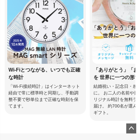
Wi-Fiとつながる、いつでも正確
「ありがとう」「お
な時計
を 世界に一つの形
「Wi-Fi接続時計」はインターネット
結婚祝い・記念日・感
経由で常に標準時と同期し、手動調
に。 お二人の名前や日
整不要で秒単位まで正確な時刻を保
リジナル時計を無料ラ
てます。
届け。 約700名が選
ギフト。
ペー