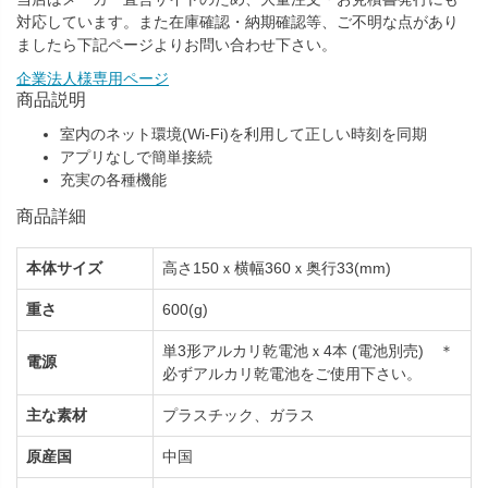
対応しています。また在庫確認・納期確認等、ご不明な点があり
ましたら下記ページよりお問い合わせ下さい。
企業法人様専用ページ
商品説明
室内のネット環境(Wi-Fi)を利用して正しい時刻を同期
アプリなしで簡単接続
充実の各種機能
商品詳細
本体サイズ
高さ150ｘ横幅360ｘ奥行33(mm)
重さ
600(g)
単3形アルカリ乾電池ｘ4本 (電池別売) ＊
電源
必ずアルカリ乾電池をご使用下さい。
主な素材
プラスチック、ガラス
原産国
中国