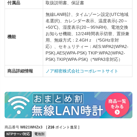
付属品
取扱説明書、保証書
無線LAN時計、タイムゾーン設定(UTC地域
名選択)、カレンダー表示、温度表示(-20～
+50℃)、湿度表示(20～95%RH)、電池交換
お知らせ機能、12/24時間表示切替、置掛兼
機能
用、無線方式：2.4GHｚ （*5GHz非対
応）、セキュリティー：AES:WPA2(WPA2-
PSK),AES(WPA-PSK) TKIP:WPA2(WPA2-
PSK).TKIP(WPA-PSK)（*WPA3非対応）
商品詳細情報
ノア精密株式会社コーポレートサイト
商品番号
W821WHZx3
[
216
ポイント進呈 ]
NTPサーバ対応
電池別