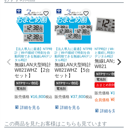
【法人導入に最適】NTP時
【法人導入に最適】NTP時
NTP時計 | Wi-Fiでネッ
計｜Wi-Fi接続で時刻を自
計｜Wi-Fi接続で時刻を自
と接続し時刻を同期で
動同期できる無線LANデジ
動同期できる無線LANデジ
デジタル時計
タル時計
タル時計
無線LAN大型時
無線LAN大型時計
無線LAN大型時計
W821
W821WHZ 【2台
W821WHZ 【5台
NTPサーバ対応
セット】
セット】
電池別
NTPサーバ対応
NTPサーバ対応
おまとめ割対象
電池別
電池別
¥
12,540
販売価格
¥
16,800
¥
37,800
販売価格
販売価格
税込
税込
¥
8,778
会員価格
詳細を見る
詳細を見る
詳細を見る
この商品を見たお客様はこちらも見ています