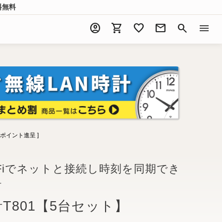
料無料
account_circle
shopping_cart
favorite
mail
search
menu
ポイント進呈 ]
-Fiでネットと接続し時刻を同期でき
計
計T801【5台セット】