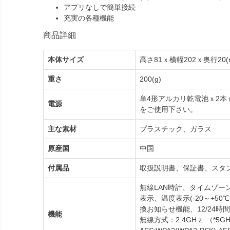
アプリなしで簡単接続
充実の各種機能
商品詳細
本体サイズ
高さ81ｘ横幅202ｘ奥行20(
重さ
200(g)
単4形アルカリ乾電池ｘ2本
電源
をご使用下さい。
主な素材
プラスチック、ガラス
原産国
中国
付属品
取扱説明書、保証書、スタン
無線LAN時計、タイムゾーン
表示、温度表示(-20～+50℃
換お知らせ機能、12/24
機能
無線方式：2.4GHｚ （*