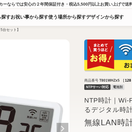
カーならでは
安心の２年間保証付き・税込5,500円以上
お買い上げ
で送
ら
探
す
お祝い事から探す
使う場所から探す
デザインから探す
【5台セット】
商品番号
T801WHZx5
[
128
NTPサーバ対応
電池別
NTP時計｜Wi
るデジタル時
無線LAN時