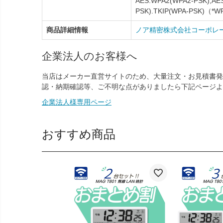
AES:WPA2(WPA2-PSK),AE
PSK).TKIP(WPA-PSK)（
商品詳細情報
ノア精密株式会社コーポレ
企業法人のお客様へ
当店はメーカー直営サイトのため、大量注文・お見積書発
認・納期確認等、ご不明な点がありましたら下記ページよ
企業法人様専用ページ
おすすめ商品