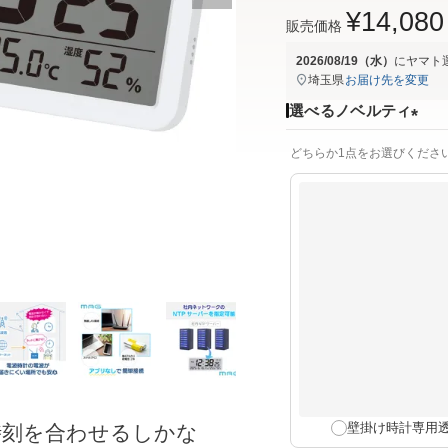
¥
14,080
販売価格
2026/08/19（水）
に
ヤマト
埼玉県
お届け先を変更
選べるノベルティ
(
どちらか1点をお選びくださ
必
須
)
壁掛け時計専用
時刻を合わせるしかな