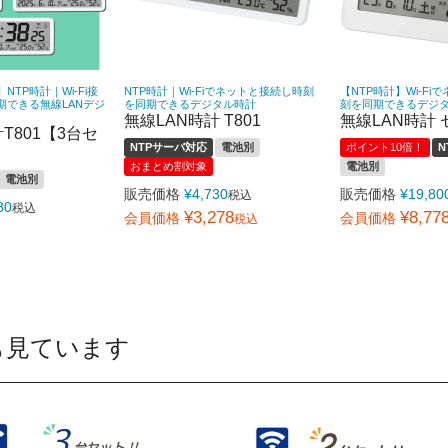
TP時計｜Wi-Fi接
NTP時計｜Wi-Fiでネットと接続し時刻
【NTP時計】Wi-F
期できる無線LANデジ
を同期できるデジタル時計
刻を同期できるデジ
無線LAN時計 T801
無線LAN時計
T801【3台セ
NTPサーバ対応
電池別
ポイント10倍！
N
おまとめ割対象
電池別
電池別
販売価格
¥
4,730
販売価格
¥
19,80
税込
80
税込
¥
3,278
¥
8,77
会員価格
会員価格
税込
も見ています