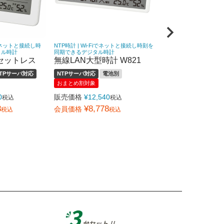
iでネットと接続し時
NTP時計 | Wi-Fiでネットと接続し時刻を
タル時計
同期できるデジタル時計
 セットレス
無線LAN大型時計 W821
TPサーバ対応
NTPサーバ対応
電池別
おまとめ割対象
0
販売価格
¥
12,540
税込
税込
8
¥
8,778
会員価格
税込
税込