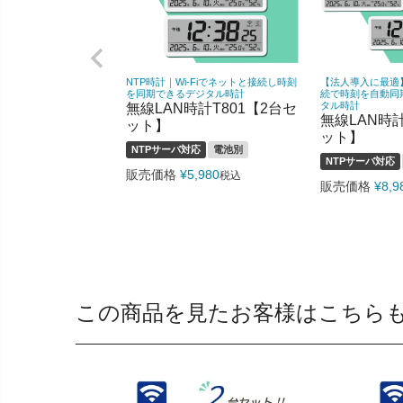
NTP時計｜Wi-Fiでネットと接続し時刻
【法人導入に最適】N
を同期できるデジタル時計
続で時刻を自動同
無線LAN時計T801【2台セ
タル時計
無線LAN時計
ット】
ット】
NTPサーバ対応
電池別
NTPサーバ対応
販売価格
¥
5,980
税込
販売価格
¥
8,9
この商品を見たお客様はこちら